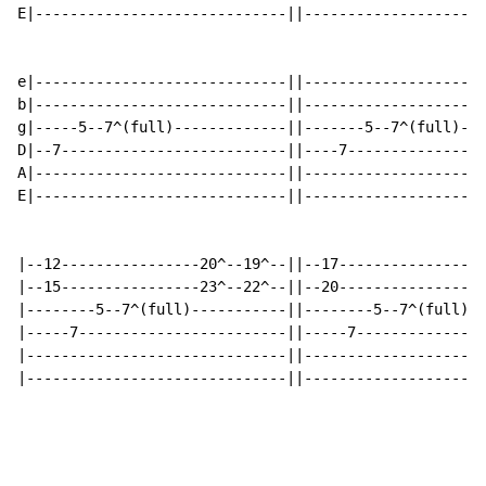
E|-----------------------------||---------------------
e|-----------------------------||-------------------15
b|-----------------------------||-------------------18
g|-----5--7^(full)-------------||-------5--7^(full)---
D|--7--------------------------||----7----------------
A|-----------------------------||---------------------
E|-----------------------------||---------------------
|--12----------------20^--19^--||--17-----------------
|--15----------------23^--22^--||--20-----------------
|--------5--7^(full)-----------||--------5--7^(full)--
|-----7------------------------||-----7---------------
|------------------------------||---------------------
|------------------------------||---------------------