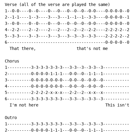
Verse (all of the verse are played the same)

1--0-0----0--0----0---0---0--0--0--0-0----0-0-0-0--0-0
2--1-1----1--3----3---3---1--1--1--3-3----0-0-0-0--1-1
3--0-0----0--0----0---0---0--0--0--0-0----0-0-0-0--0-0
4--2-2----2--2----2---2---2--2--2--2-2----2-2-2-2--2-2
5--3-3----3--3----3---3---3--3--3--3-3----2-2-2-2--2-2
6-----------------------------------------0-0-0-0--0-0
  That there,                 that's not me

Chorus

1----------3-3-3-3-3-3-3---3-3--3--3-3--3------------0
2----------0-0-0-0-1-1-1---0-0--0--1-1--1------------0
3----------0-0-0-0-0-0-0---0-0--0--0-0--0------------0
4----------0-0-0-0-0-0-0---0-0--0--0-0--0------------2
5----------2-2-2-2-x-x-x---2-2--2--x-x--x------------2
6----------3-3-3-3-3-3-3---3-3--3--3-3--3------------0
  I'm not here                            This isn't h
Outro

1----------3-3-3-3-3-3-3---3-3--3--3-3--3------------0
2----------0-0-0-0-1-1-1---0-0--0--1-1--1------------0