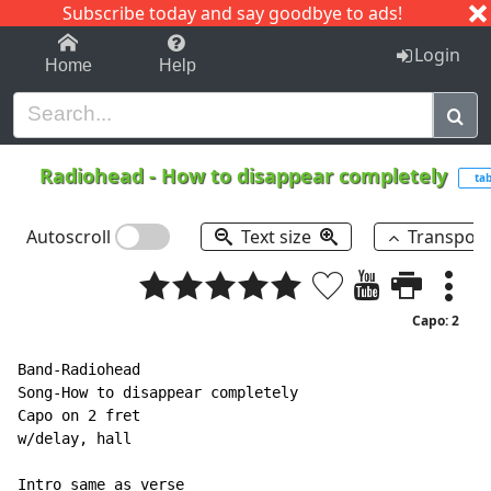
Subscribe today and say goodbye to ads!
1-9
A
B
C
D
E
F
G
H
I
J
K
Login
Home
Help
Radiohead
-
How to disappear completely
ta
Autoscroll
Text size
Transpos
Capo: 2
Band-Radiohead

Song-How to disappear completely

Capo on 2 fret

w/delay, hall

Intro same as verse
