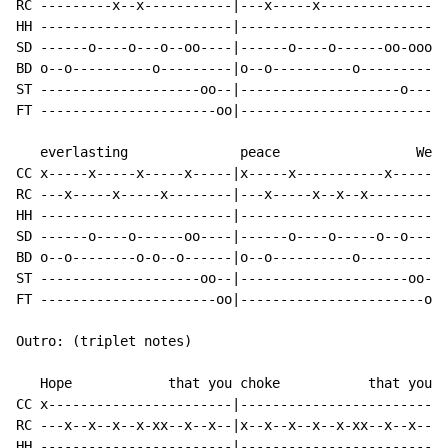
RC ---------x--x-----------|---x-----x--------------|

HH ------------------------|------------------------|

SD ------o----o---o--oo----|------o----o------oo-ooo|

BD o--o----------o---------|o--o----------o---------|

ST --------------------oo--|--------------------o---|

FT ----------------------oo|------------------------|

   everlasting              peace                 We

CC x-----x-----x-----x-----|x-----x-----------x-----|

RC ---x-----x-----x--------|---x-----x--x--x--------|

HH ------------------------|------------------------|

SD ------o----o------oo----|------o----o-----o--o---|

BD o--o--------o-o--o------|o--o----------o---------|

ST --------------------oo--|---------------------oo-|

FT ----------------------oo|-----------------------o|

Outro: (triplet notes)

   Hope            that you choke           that you

CC x-----------------------|------------------------|

RC ---x--x--x--x-xx--x--x--|x--x--x--x--x-xx--x--x--|

HH ------------------------|------------------------|
