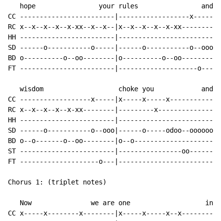
   hope                your rules                and

CC ------------------------|------------------x-----|

RC x--x--x--x--x-xx--x--x--|x--x--x--x--x-xx--------|

HH ------------------------|------------------------|

SD ------o-----------o-----|------o-----------o--ooo|

BD o----------o--oo--------|o----------o--oo--------|

FT ------------------------|--------------------o---|

   wisdom                   choke you            and

CC ------------------x-----|x-----x-----x-----------|

RC x--x--x--x--x-xx--------|---------x--------------|

HH ------------------------|------------------------|

SD ------o-----------o--ooo|------o-----odoo--oooooo|

BD o--o-------o--oo--------|o--o--------------------|

ST ------------------------|----------------oo------|

FT --------------------o---|------------------------|

Chorus 1: (triplet notes)

   Now               we are one                   in

CC x-----x--------x--------|x-----x-----x--x--------|
