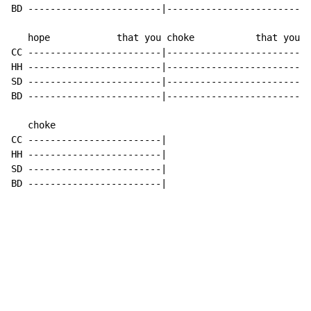
BD ------------------------|------------------------|

   hope            that you choke           that you

CC ------------------------|------------------------|

HH ------------------------|------------------------|

SD ------------------------|------------------------|

BD ------------------------|------------------------|

   choke

CC ------------------------|

HH ------------------------|

SD ------------------------|

BD ------------------------|