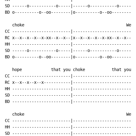
SD ------o-----------o-----|------o-----------o-----|

BD o----------o--oo--------|o----------o--oo--------|

   choke                                          We

CC ------------------------|------------------------|

RC x--x--x--x--x-xx--x--x--|x--x--x--x--x-xx--x--x--|

HH ------------------------|------------------------|

SD ------o-----------o-----|------o-----------o-----|

BD o----------o--oo--------|o----------o--oo--------|

   hope            that you choke           that you

CC ------------------------|------------------------|

RC x--x--x--x--x-----------|------------------------|

HH ------------------------|------------------------|

SD ------------------------|------------------------|

BD ------------------------|------------------------|

   choke                                          We

CC ------------------------|------------------------|

HH ------------------------|------------------------|

SD ------------------------|------------------------|
