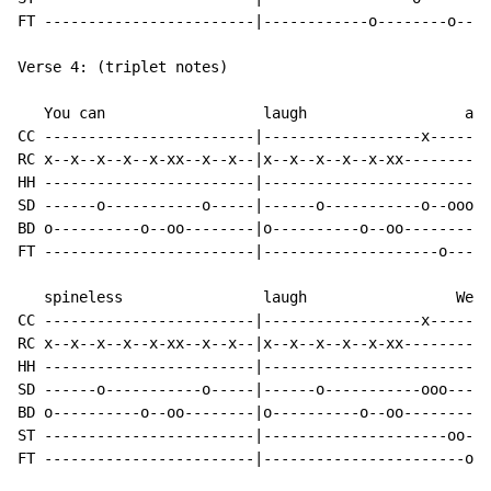
FT ------------------------|------------o--------o--|

Verse 4: (triplet notes)

   You can                  laugh                  a

CC ------------------------|------------------x-----|

RC x--x--x--x--x-xx--x--x--|x--x--x--x--x-xx--------|

HH ------------------------|------------------------|

SD ------o-----------o-----|------o-----------o--ooo|

BD o----------o--oo--------|o----------o--oo--------|

FT ------------------------|--------------------o---|

   spineless                laugh                 We

CC ------------------------|------------------x-----|

RC x--x--x--x--x-xx--x--x--|x--x--x--x--x-xx--------|

HH ------------------------|------------------------|

SD ------o-----------o-----|------o-----------ooo---|

BD o----------o--oo--------|o----------o--oo--------|

ST ------------------------|---------------------oo-|

FT ------------------------|-----------------------o|
