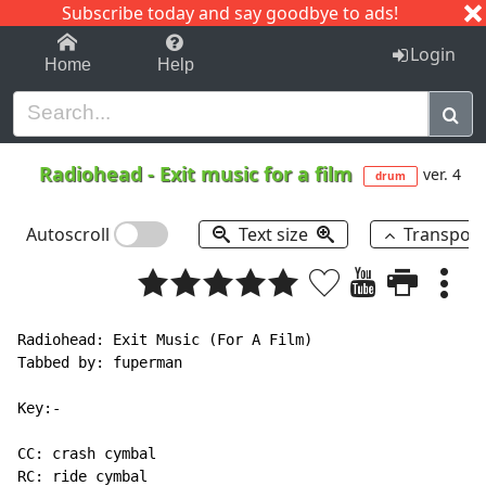
Subscribe today and say goodbye to ads!
1-9
A
B
C
D
E
F
G
H
I
J
K
Login
Home
Help
Radiohead
-
Exit music for a film
ver. 4
drum
Autoscroll
Text size
Transpos
Radiohead: Exit Music (For A Film)

Tabbed by: fuperman

Key:-

CC: crash cymbal

RC: ride cymbal
