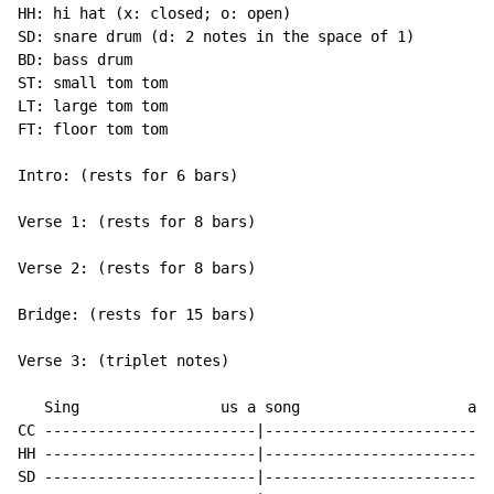
HH: hi hat (x: closed; o: open)

SD: snare drum (d: 2 notes in the space of 1)

BD: bass drum

ST: small tom tom

LT: large tom tom

FT: floor tom tom

Intro: (rests for 6 bars)

Verse 1: (rests for 8 bars)

Verse 2: (rests for 8 bars)

Bridge: (rests for 15 bars)

Verse 3: (triplet notes)

   Sing                us a song                   a

CC ------------------------|------------------------|

HH ------------------------|------------------------|

SD ------------------------|------------------------|
