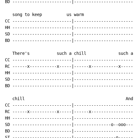
BD ------------------------|------------------------|

   song to keep          us warm

CC ------------------------|------------------------|

HH ------------------------|------------------------|

SD ------------------------|------------------------|

BD ------------------------|------------------------|

   There's           such a chill             such a

CC ------------------------|------------------------|

RC ------x-----------x-----|------x-----------x-----|

HH ------------------------|------------------------|

SD ------------------------|------------------------|

BD ------------------------|------------------------|

   chill                                         And

CC ------------------------|------------------------|

RC ------x-----------x-----|------x-----------------|

HH ------------------------|------------------------|

SD ------------------------|---------------o--ooo---|

BD ------------------------|------------------------|

ST ------------------------|-----------------o------|
