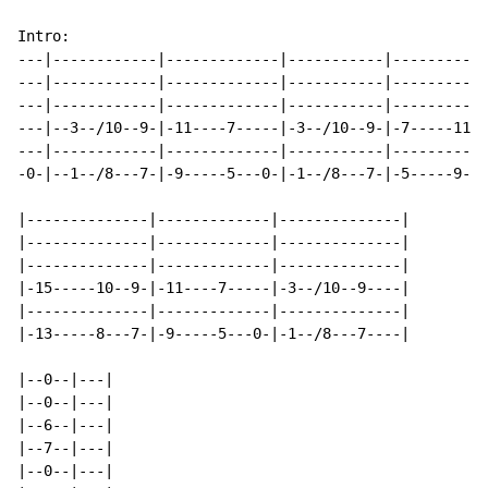
Intro:

---|------------|-------------|-----------|-----------
---|------------|-------------|-----------|-----------
---|------------|-------------|-----------|-----------
---|--3--/10--9-|-11----7-----|-3--/10--9-|-7-----11--
---|------------|-------------|-----------|-----------
-0-|--1--/8---7-|-9-----5---0-|-1--/8---7-|-5-----9---
|--------------|-------------|--------------|

|--------------|-------------|--------------|

|--------------|-------------|--------------|

|-15-----10--9-|-11----7-----|-3--/10--9----|

|--------------|-------------|--------------|

|-13-----8---7-|-9-----5---0-|-1--/8---7----|

|--0--|---|

|--0--|---|

|--6--|---|

|--7--|---|

|--0--|---|
