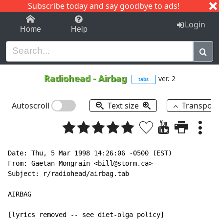
Subscribe today and say goodbye to ads!
1-9
A
B
C
D
E
F
G
H
I
J
K
Login
Home
Help
Radiohead
-
Airbag
ver. 2
tabs
Autoscroll
Text size
Transpos
Date: Thu, 5 Mar 1998 14:26:06 -0500 (EST)

From: Gaetan Mongrain <bill@storm.ca>

Subject: r/radiohead/airbag.tab

AIRBAG

[lyrics removed -- see diet-olga policy]
