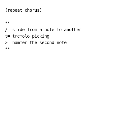
(repeat chorus)

**

/= slide from a note to another

t= tremolo picking

>= hammer the second note

**