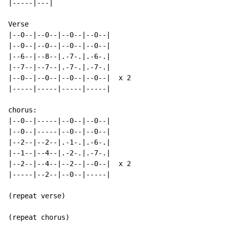
|-----|---|

Verse

|--0--|--0--|--0--|--0--|

|--0--|--0--|--0--|--0--|

|--6--|--8--|.-7-.|.-6-.|

|--7--|--7--|.-7-.|.-7-.|

|--0--|--0--|--0--|--0--|  x 2

|-----|-----|-----|-----|

chorus:

|--0--|-----|--0--|--0--|

|--0--|-----|--0--|--0--|

|--2--|--2--|.-1-.|.-6-.|

|--1--|--4--|.-2-.|.-7-.|

|--2--|--4--|--2--|--0--|  x 2

|-----|--2--|--0--|-----|

(repeat verse)

(repeat chorus)
