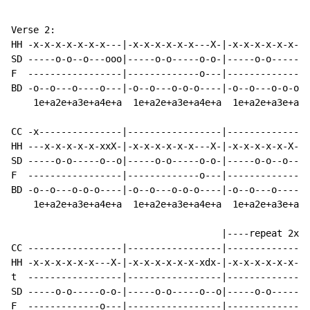
Verse 2:

HH -x-x-x-x-x-x-x---|-x-x-x-x-x-x---X-|-x-x-x-x-x-x-xd
SD -----o-o--o---ooo|-----o-o-----o-o-|-----o-o-----o-
F  -----------------|-------------o---|---------------
BD -o--o---o----o---|-o--o---o-o-o----|-o--o---o-o-o--
    1e+a2e+a3e+a4e+a  1e+a2e+a3e+a4e+a  1e+a2e+a3e+a4e
CC -x---------------|-----------------|---------------
HH ---x-x-x-x-x-xxX-|-x-x-x-x-x-x---X-|-x-x-x-x-x-X-x-
SD -----o-o-----o--o|-----o-o-----o-o-|-----o-o--o--oo
F  -----------------|-------------o---|---------------
BD -o--o---o-o-o----|-o--o---o-o-o----|-o--o---o------
    1e+a2e+a3e+a4e+a  1e+a2e+a3e+a4e+a  1e+a2e+a3e+a4e
                                      |----repeat 2x--
CC -----------------|-----------------|---------------
HH -x-x-x-x-x-x---X-|-x-x-x-x-x-x-xdx-|-x-x-x-x-x-x---
t  -----------------|-----------------|---------------
SD -----o-o-----o-o-|-----o-o-----o--o|-----o-o-----o-
F  -------------o---|-----------------|-------------o-