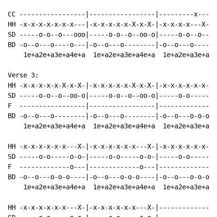
CC -----------------|-----------------|---------x-----
HH -x-x-x-x-x-x-x---|-x-x-x-x-x-X-x-X-|-x-x-x-x---X-x-
SD -----o-o--o---ooo|-----o-o--o--oo-o|-----o-o--o--oo
BD -o--o---o----o---|-o--o---o--------|-o--o---o------
    1e+a2e+a3e+a4e+a  1e+a2e+a3e+a4e+a  1e+a2e+a3e+a4e
Verse 3:

HH -x-x-x-x-x-X-x-X-|-x-x-x-x-x-X-x-X-|-x-x-x-x-x-x---
SD -----o-o--o--oo-o|-----o-o--o--oo-o|-----o-o-----o-
F  -----------------|-----------------|-------------o-
BD -o--o---o--------|-o--o---o--------|-o--o---o-o-o--
    1e+a2e+a3e+a4e+a  1e+a2e+a3e+a4e+a  1e+a2e+a3e+a4e
HH -x-x-x-x-x-x---X-|-x-x-x-x-x-x---X-|-x-x-x-x-x-x-xd
SD -----o-o-----o-o-|-----o-o-----o-o-|-----o-o-----o-
F  -------------o---|-------------o---|---------------
BD -o--o---o-o-o----|-o--o---o-o-o----|-o--o---o-o-o--
    1e+a2e+a3e+a4e+a  1e+a2e+a3e+a4e+a  1e+a2e+a3e+a4e
HH -x-x-x-x-x-x---X-|-x-x-x-x-x-x---X-|---------------