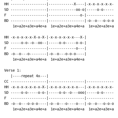
HH -----------------|------------X----|-x-x-x-x-x-x-x-
SD -----------------|-------------oo-o|-----o-o-----o-
F  -----------------|---------------o-|---------------
BD -----------------|-----------------|-o--o---o-o-o--
    1e+a2e+a3e+a4e+a  1e+a2e+a3e+a4e+a  1e+a2e+a3e+a4e
HH -x-x-x-x-x-X-x-X-|-x-x-x-x-x-x---X-|

SD -----o-o--o--oo--|-----o-o-----o-o-|

F  -----------------|-------------o---|

BD -o--o---o--------|-o--o---o-o-o----|

    1e+a2e+a3e+a4e+a  1e+a2e+a3e+a4e+a

Verse 1:

   |----repeat 4x---|

CC -----------------|-----------------|---------------
HH -x-x-x-x-x-x-x-X-|-x-x-x-x-x-x-x---|-x-x-x-x-x-x---
SD -----o-o-----o-o-|-----o-o--o---ooo|-----o-o-----o-
F  -----------------|-----------------|-------------o-
BD -o--o---o-o-o----|-o--o---o----o---|-o--o---o-o-o--
    1e+a2e+a3e+a4e+a  1e+a2e+a3e+a4e+a  1e+a2e+a3e+a4e