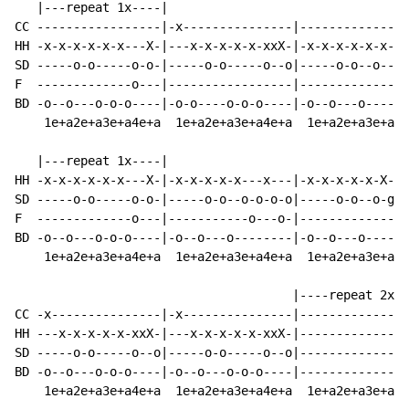
   |---repeat 1x----|

CC -----------------|-x---------------|---------------
HH -x-x-x-x-x-x---X-|---x-x-x-x-x-xxX-|-x-x-x-x-x-x-x-
SD -----o-o-----o-o-|-----o-o-----o--o|-----o-o--o---o
F  -------------o---|-----------------|---------------
BD -o--o---o-o-o----|-o-o----o-o-o----|-o--o---o----o-
    1e+a2e+a3e+a4e+a  1e+a2e+a3e+a4e+a  1e+a2e+a3e+a4e
   |---repeat 1x----|

HH -x-x-x-x-x-x---X-|-x-x-x-x-x---x---|-x-x-x-x-x-X---
SD -----o-o-----o-o-|-----o-o--o-o-o-o|-----o-o--o-goo
F  -------------o---|-----------o---o-|---------------
BD -o--o---o-o-o----|-o--o---o--------|-o--o---o------
    1e+a2e+a3e+a4e+a  1e+a2e+a3e+a4e+a  1e+a2e+a3e+a4e
                                      |----repeat 2x--
CC -x---------------|-x---------------|---------------
HH ---x-x-x-x-x-xxX-|---x-x-x-x-x-xxX-|---------------
SD -----o-o-----o--o|-----o-o-----o--o|---------------
BD -o--o---o-o-o----|-o--o---o-o-o----|---------------
    1e+a2e+a3e+a4e+a  1e+a2e+a3e+a4e+a  1e+a2e+a3e+a4e