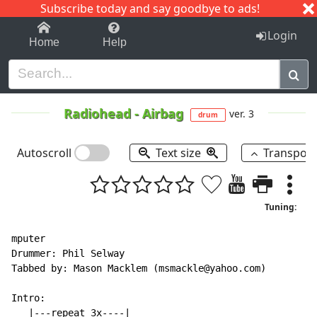
Subscribe today and say goodbye to ads!
1-9
A
B
C
D
E
F
G
H
I
J
K
Login
Home
Help
Radiohead
-
Airbag
ver. 3
drum
Autoscroll
Text size
Transpos
Tuning:
mputer

Drummer: Phil Selway

Tabbed by: Mason Macklem (msmackle@yahoo.com)

Intro:

   |---repeat 3x----|
