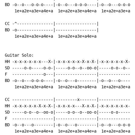
BD -o--o---o-o-o----|-o--o---o-o-o----|-o--o---o-o-o--
    1e+a2e+a3e+a4e+a  1e+a2e+a3e+a4e+a  1e+a2e+a3e+a4e
CC -^---------------|-----------------|

BD -o---------------|-----------------|

    1e+a2e+a3e+a4e+a  1e+a2e+a3e+a4e+a

Guitar Solo:

HH -x-x-x-x-x-x---X-|-x-x-x-x-x-X-x-X-|-x-x-x-x-x-X-x-
SD -----o-o-----o-o-|-----o-o--o--oo-o|-----o-o--o--oo
F  -------------o---|-----------------|---------------
BD -o--o---o-o-o----|-o--o---o--------|-o--o---o------
    1e+a2e+a3e+a4e+a  1e+a2e+a3e+a4e+a  1e+a2e+a3e+a4e
CC -----------------|---------x-------|---------------
HH -x-x-x-x-x-X-x-X-|-x-x-x-x---X-x-X-|-x-x-x-x-x-x---
SD -----o-o--o--oo-o|-----o-o--o--oo-o|-----o-o-----o-
F  -----------------|-----------------|-------------o-
BD -o--o---o--------|-o--o---o--------|-o--o---o-o-o--
    1e+a2e+a3e+a4e+a  1e+a2e+a3e+a4e+a  1e+a2e+a3e+a4e