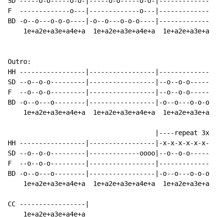
SD -----o-o-----o-o-|-----o-o-----o-o-|---------------
F  -------------o---|-------------o---|---------------
BD -o--o---o-o-o----|-o--o---o-o-o----|---------------
    1e+a2e+a3e+a4e+a  1e+a2e+a3e+a4e+a  1e+a2e+a3e+a4e
Outro:

HH -----------------|-----------------|---------------
SD --o--o-o---------|-----------------|--o--o-o-----o-
F  --o--o-o---------|-----------------|--o--o-o-----o-
BD -o--o---o--------|-----------------|-o--o---o-o-o--
    1e+a2e+a3e+a4e+a  1e+a2e+a3e+a4e+a  1e+a2e+a3e+a4e
                                      |----repeat 3x--
HH -----------------|-----------------|-x-x-x-x-x-x-x-
SD --o--o-o---------|-------------oooo|--o--o-o-----o-
F  --o--o-o---------|-----------------|---------------
BD -o--o---o--------|-----------------|-o--o---o-o-o--
    1e+a2e+a3e+a4e+a  1e+a2e+a3e+a4e+a  1e+a2e+a3e+a4e
CC -----------------|

    1e+a2e+a3e+a4e+a
