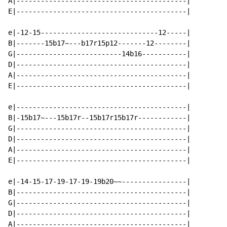
A|------------------------------------------|

E|------------------------------------------|

e|-12-15-----------------------------12-----|

B|-------15b17~---b17r15p12-------12--------|

G|--------------------------14b16-----------|

D|------------------------------------------|

A|------------------------------------------|

E|------------------------------------------|

e|------------------------------------------|

B|-15b17~---15b17r--15b17r15b17r------------|

G|------------------------------------------|

D|------------------------------------------|

A|------------------------------------------|

E|------------------------------------------|

e|-14-15-17-19-17-19-19b20~~----------------|

B|------------------------------------------|

G|------------------------------------------|

D|------------------------------------------|

A|------------------------------------------|
