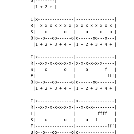
B|--------|

 |1 + 2 + |

C|x---------------|----------------|

R|--x-x-x-x-x-x-x-|x-x-x-x-x-x-x-x-|

S|----o-------o---|----o-----o---o-|

B|o--o---oo------o|o------oo---o---|

 |1 + 2 + 3 + 4 + |1 + 2 + 3 + 4 + |

C|x---------------|----------------|

R|--x-x-x-x-x-x-x-|x-x-x-x-x-x-----|

S|----o-------o---|----o-------f---|

F|----------------|-------------fff|

B|o--o---oo------o|o------oo-------|

 |1 + 2 + 3 + 4 + |1 + 2 + 3 + 4 + |

C|x---------------|x---------------|

R|--x-x-x-x-x-x-x-|--x-x-x---------|

T|----------------|---------ffff---|

S|----o-------o---|----o---f-------|

F|----------------|-------------fff|

B|o--o---oo------o|o---------------|
