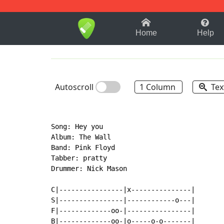
1-9
A
B
C
D
E
F
Home
Help
Autoscroll
1 Column
Tex
Song: Hey you

Album: The Wall

Band: Pink Floyd

Tabber: pratty

Drummer: Nick Mason

C|----------------|x---------------|

S|----------------|------------o---|

F|-------------oo-|----------------|

B|-------------oo-|o-----o-o-------|
