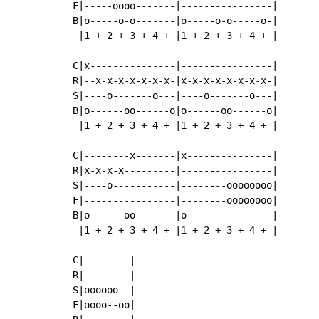
F|-----oooo-------|----------------|

B|o-----o-o-------|o-----o-o-----o-|

 |1 + 2 + 3 + 4 + |1 + 2 + 3 + 4 + |

C|x---------------|----------------|

R|--x-x-x-x-x-x-x-|x-x-x-x-x-x-x-x-|

S|----o-------o---|----o-------o---|

B|o------oo------o|o------oo------o|

 |1 + 2 + 3 + 4 + |1 + 2 + 3 + 4 + |

C|--------x-------|x---------------|

R|x-x-x-x---------|----------------|

S|----o-----------|--------oooooooo|

F|----------------|--------oooooooo|

B|o------oo-------|o---------------|

 |1 + 2 + 3 + 4 + |1 + 2 + 3 + 4 + |

C|--------|

R|--------|

S|oooooo--|

F|oooo--oo|
