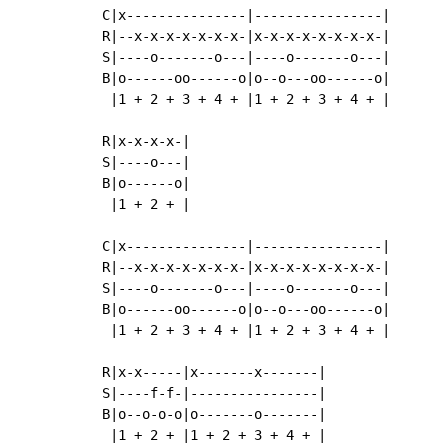
C|x---------------|----------------|

R|--x-x-x-x-x-x-x-|x-x-x-x-x-x-x-x-|

S|----o-------o---|----o-------o---|

B|o------oo------o|o--o---oo------o|

 |1 + 2 + 3 + 4 + |1 + 2 + 3 + 4 + |

R|x-x-x-x-|

S|----o---|

B|o------o|

 |1 + 2 + |

C|x---------------|----------------|

R|--x-x-x-x-x-x-x-|x-x-x-x-x-x-x-x-|

S|----o-------o---|----o-------o---|

B|o------oo------o|o--o---oo------o|

 |1 + 2 + 3 + 4 + |1 + 2 + 3 + 4 + |

R|x-x-----|x-------x-------|

S|----f-f-|----------------|

B|o--o-o-o|o-------o-------|

 |1 + 2 + |1 + 2 + 3 + 4 + |