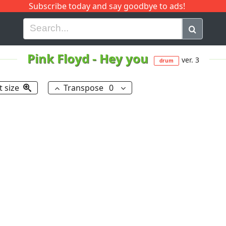
Subscribe today and say goodbye to ads!
G
H
I
J
K
L
M
N
O
P
Q
R
Pink Floyd
-
Hey you
ver. 3
drum
t size
Transpose
0