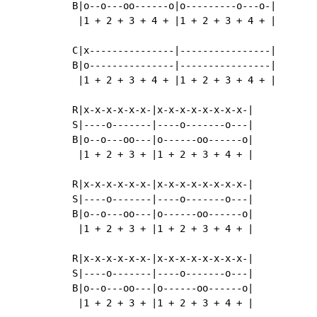
B|o--o---oo------o|o---------o---o-|

 |1 + 2 + 3 + 4 + |1 + 2 + 3 + 4 + |

C|x---------------|----------------|

B|o---------------|----------------|

 |1 + 2 + 3 + 4 + |1 + 2 + 3 + 4 + |

R|x-x-x-x-x-x-|x-x-x-x-x-x-x-x-|

S|----o-------|----o-------o---|

B|o--o---oo---|o------oo------o|

 |1 + 2 + 3 + |1 + 2 + 3 + 4 + |

R|x-x-x-x-x-x-|x-x-x-x-x-x-x-x-|

S|----o-------|----o-------o---|

B|o--o---oo---|o------oo------o|

 |1 + 2 + 3 + |1 + 2 + 3 + 4 + |

R|x-x-x-x-x-x-|x-x-x-x-x-x-x-x-|

S|----o-------|----o-------o---|

B|o--o---oo---|o------oo------o|

 |1 + 2 + 3 + |1 + 2 + 3 + 4 + |
