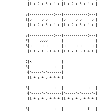
 |1 + 2 + 3 + 4 + |1 + 2 + 3 + 4 + |

S|------------o---|------------o---|

B|o-----o-o-------|o-----o-o-----o-|

 |1 + 2 + 3 + 4 + |1 + 2 + 3 + 4 + |

S|------------o---|------------o---|

F|-----oooo-------|----------------|

B|o-----o-o-------|o-----o-o-----o-|

 |1 + 2 + 3 + 4 + |1 + 2 + 3 + 4 + |

C|x---------------|

S|------------o---|

B|o-----o-o-------|

 |1 + 2 + 3 + 4 + |

S|------------o---|------------o---|

B|o-----o-o-------|o-----o-o-----o-|

 |1 + 2 + 3 + 4 + |1 + 2 + 3 + 4 + |

S|------------o---|------------f---|
