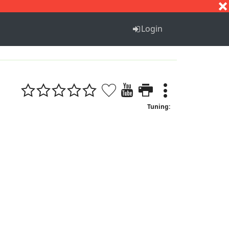
S
T
U
V
W
X
Y
Z
Login
Tuning: