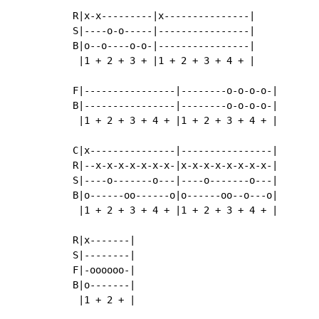
R|x-x---------|x---------------|

S|----o-o-----|----------------|

B|o--o----o-o-|----------------|

 |1 + 2 + 3 + |1 + 2 + 3 + 4 + |

F|----------------|--------o-o-o-o-|

B|----------------|--------o-o-o-o-|

 |1 + 2 + 3 + 4 + |1 + 2 + 3 + 4 + |

C|x---------------|----------------|

R|--x-x-x-x-x-x-x-|x-x-x-x-x-x-x-x-|

S|----o-------o---|----o-------o---|

B|o------oo------o|o------oo--o---o|

 |1 + 2 + 3 + 4 + |1 + 2 + 3 + 4 + |

R|x-------|

S|--------|

F|-oooooo-|

B|o-------|

 |1 + 2 + |
