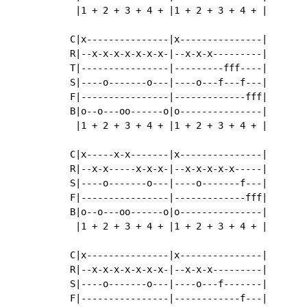
 |1 + 2 + 3 + 4 + |1 + 2 + 3 + 4 + |

C|x---------------|x---------------|

R|--x-x-x-x-x-x-x-|--x-x-x---------|

T|----------------|---------fff----|

S|----o-------o---|----o---f---f---|

F|----------------|-------------fff|

B|o--o---oo------o|o---------------|

 |1 + 2 + 3 + 4 + |1 + 2 + 3 + 4 + |

C|x-----x-x-------|x---------------|

R|--x-x-----x-x-x-|--x-x-x-x-x-----|

S|----o-------o---|----o-------f---|

F|----------------|-------------fff|

B|o--o---oo------o|o---------------|

 |1 + 2 + 3 + 4 + |1 + 2 + 3 + 4 + |

C|x---------------|x---------------|

R|--x-x-x-x-x-x-x-|--x-x-x---------|

S|----o-------o---|----o---f-------|

F|----------------|------------f---|
