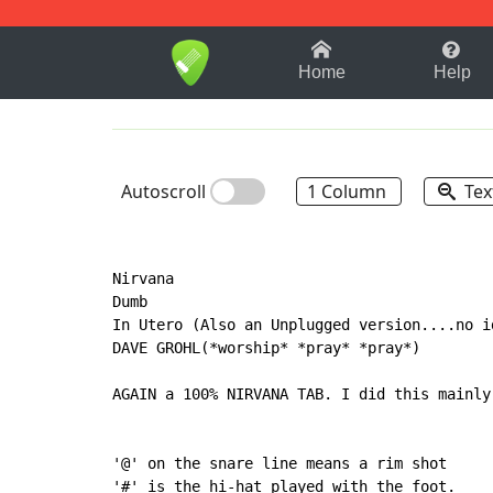
1-9
A
B
C
D
E
F
Home
Help
Autoscroll
1 Column
Tex
Nirvana

Dumb

In Utero (Also an Unplugged version....no i
DAVE GROHL(*worship* *pray* *pray*)

AGAIN a 100% NIRVANA TAB. I did this mainly
'@' on the snare line means a rim shot

'#' is the hi-hat played with the foot.
