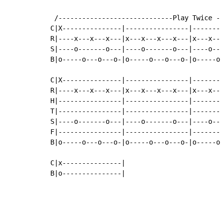
 /-----------------------------Play Twice -
C|X---------------|----------------|-------
R|----x---x---x---|x---x---x---x---|x---x--
S|----o-------o---|----o-------o---|----o--
B|o-----o---o---o-|o-----o---o---o-|o-----o
C|X---------------|----------------|-------
R|----x---x---x---|x---x---x---x---|x---x--
H|----------------|----------------|-------
T|----------------|----------------|-------
S|----o-------o---|----o-------o---|----o--
F|----------------|----------------|-------
B|o-----o---o---o-|o-----o---o---o-|o-----o
C|x---------------|

B|o---------------|