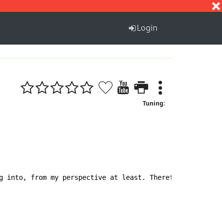
S
T
U
V
W
X
Y
Z
Login
Tuning:
g into, from my perspective at least. Therefore, I have 