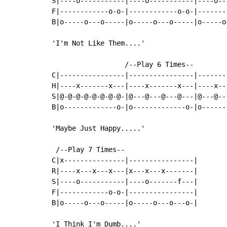
S|----o-----------|----o-----------|----o--
F|------------o-o-|------------o-o-|-------
B|o-----o---o-----|o-----o---o-----|o-----o
'I'm Not Like Them....'

                  /--Play 6 Times--

C|----------------|----------------|--------
H|----x-------x---|----x-------x---|----x---
S|@-@-@-@-@-@-@-@-|@---@---@---@---|@---@---
B|o-------------o-|o-------------o-|o-------
'Maybe Just Happy.....'

 /--Play 7 Times--

C|x---------------|----------------|

R|----x---x---x---|x---x---x-------|

S|----o-----------|----o-------f---|

F|------------o-o-|----------------|

B|o-----o---o-----|o-----o---o---o-|

'I Think I'm Dumb....'
