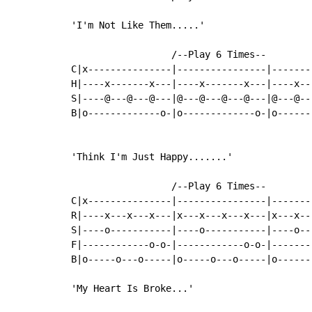
'I'm Not Like Them.....'

                  /--Play 6 Times--

C|x---------------|----------------|--------
H|----x-------x---|----x-------x---|----x---
S|----@---@---@---|@---@---@---@---|@---@---
B|o-------------o-|o-------------o-|o-------
'Think I'm Just Happy.......'

                  /--Play 6 Times--

C|x---------------|----------------|--------
R|----x---x---x---|x---x---x---x---|x---x---
S|----o-----------|----o-----------|----o---
F|------------o-o-|------------o-o-|--------
B|o-----o---o-----|o-----o---o-----|o-------
'My Heart Is Broke...'
