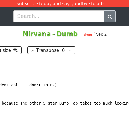
Subscribe today and say goodbye to ads!
G
H
I
J
K
L
M
N
O
P
Q
R
Nirvana
-
Dumb
ver. 2
drum
t size
Transpose
0
dentical...I don't think)

 because The other 5 star Dumb Tab takes too much lookin