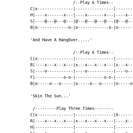
                  /--Play 6 Times--

C|x---------------|----------------|--------
H|----x-------x---|----x-------x---|----x---
S|----@---@---@---|@---@---@---@---|@---@---
B|o-------------o-|o-------------o-|o-------
'And Have A HangOver.....'

                  /--Play 6 Times--

C|x---------------|----------------|--------
R|----x---x---x---|x---x---x---x---|x---x---
S|----o-----------|----o-----------|----o---
F|------------o-o-|------------o-o-|--------
B|o-----o---o-----|o-----o---o-----|o-----o-
'Skin The Sun...'

 /---------Play Three Times--------

C|x---------------|----------------|X------
R|----x---x---x---|x---x---x---x---|----x--
H|----------------|----------------|-------