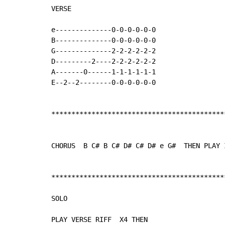
VERSE

e--------------0-0-0-0-0-0

B--------------0-0-0-0-0-0

G--------------2-2-2-2-2-2

D---------2----2-2-2-2-2-2

A-------0------1-1-1-1-1-1

E--2--2--------0-0-0-0-0-0

********************************************
CHORUS  B C# B C# D# C# D# e G#  THEN PLAY I
********************************************
SOLO

PLAY VERSE RIFF  X4 THEN
