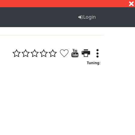
S
T
U
V
W
X
Y
Z
Login
Tuning: