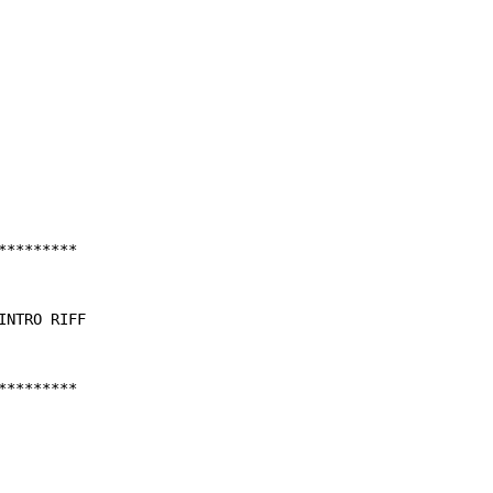
********

NTRO RIFF

********
