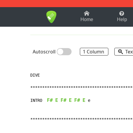
1-9
A
B
C
D
E
F
Home
Help
Autoscroll
1 Column
Tex
DIVE

********************************************
F#
E
F#
E
F#
E
INTRO  
 e

********************************************