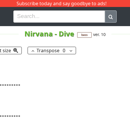
Subscribe today and say goodbye to ads!
G
H
I
J
K
L
M
N
O
P
Q
R
Nirvana
-
Dive
ver. 10
bass
t size
Transpose
0
********

********
