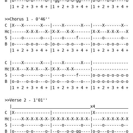
B |o-----o-o-----o-|-gg---o-o-gg----|o-o---o-o-----o-|
  |1 + 2 + 3 + 4 + |1 + 2 + 3 + 4 + |1 + 2 + 3 + 4 + |
>>Chorus 1 
-
 0'46''

C |X---X-------X---|----X-------X---|----X-------X---|
Hc|------X-X-X---X-|X-X---X-X-------|X-X---X-X-X---X-|
S |----o-------o---|----o-----f-----|----o-------o---|
B |o-----o-o-o---o-|o-o---o-o---o---|o-o---o-o-o---o-|
  |1 + 2 + 3 + 4 + |1 + 2 + 3 + 4 + |1 + 2 + 3 + 4 + |
C |----X-------X---|----X-------X---|----------------|
Hc|X-X---X-X-X---X-|X-X---X-X-------|----------------|
S |----o-------o---|----o-----f-----|o-o-o-o-o-o-o-o-|
B |o-o---o-o-o---o-|o-o---o-o---o---|o-o-o-o-o-o-o-o-|
  |1 + 2 + 3 + 4 + |1 + 2 + 3 + 4 + |1 + 2 + 3 + 4 + |
>>Verse 2 
-
 1'01''

  |_________________________________x4________________
C |X---------------|----------------|X---------------|
Hc|----X-X-X-X-X-X-|X-X-X-X-X-X-X-X-|----X-X-X-X-X-X-|
S |----o-------o---|----o-------o---|----o-------o---|
B |o-----o-o-----o-|--o---o-o-gg----|o-o---o-o-----o-|