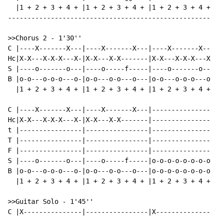
  |1 + 2 + 3 + 4 + |1 + 2 + 3 + 4 + |1 + 2 + 3 + 4 + |
------------------------------------------------------
>>Chorus 2 
-
 1'30''

C |----X-------X---|----X-------X---|----X-------X---|
Hc|X-X---X-X-X---X-|X-X---X-X-------|X-X---X-X-X---X-|
S |----o-------o---|----o-----f-----|----o-------o---|
B |o-o---o-o-o---o-|o-o---o-o---o---|o-o---o-o-o---o-|
  |1 + 2 + 3 + 4 + |1 + 2 + 3 + 4 + |1 + 2 + 3 + 4 + |
C |----X-------X---|----X-------X---|----------------|
Hc|X-X---X-X-X---X-|X-X---X-X-------|----------------|
t |----------------|----------------|----------------|
T |----------------|----------------|----------------|
F |----------------|----------------|----------------|
S |----o-------o---|----o-----f-----|o-o-o-o-o-o-o-o-|
B |o-o---o-o-o---o-|o-o---o-o---o---|o-o-o-o-o-o-o-o-|
  |1 + 2 + 3 + 4 + |1 + 2 + 3 + 4 + |1 + 2 + 3 + 4 + |
>>Guitar Solo 
-
 1'45''

C |X---------------|----------------|X---------------|