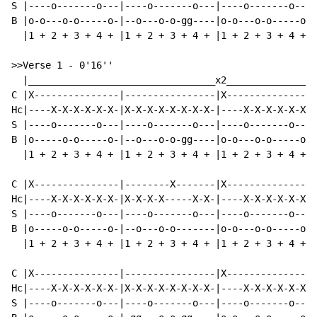
S |----o-------o---|----o-------o---|----o-------o---|
B |o-o---o-o-----o-|--o---o-o-gg----|o-o---o-o-----o-|
  |1 + 2 + 3 + 4 + |1 + 2 + 3 + 4 + |1 + 2 + 3 + 4 + |
>>Verse 1 
-
 0'16''

  |_________________________________x2________________
C |X---------------|----------------|X---------------|
Hc|----X-X-X-X-X-X-|X-X-X-X-X-X-X-X-|----X-X-X-X-X-X-|
S |----o-------o---|----o-------o---|----o-------o---|
B |o-----o-o-----o-|--o---o-o-gg----|o-o---o-o-----o-|
  |1 + 2 + 3 + 4 + |1 + 2 + 3 + 4 + |1 + 2 + 3 + 4 + |
C |X---------------|--------X-------|X---------------|
Hc|----X-X-X-X-X-X-|X-X-X-X-----X-X-|----X-X-X-X-X-X-|
S |----o-------o---|----o-------o---|----o-------o---|
B |o-----o-o-----o-|--o---o-o-------|o-o---o-o-----o-|
  |1 + 2 + 3 + 4 + |1 + 2 + 3 + 4 + |1 + 2 + 3 + 4 + |
C |X---------------|----------------|X---------------|
Hc|----X-X-X-X-X-X-|X-X-X-X-X-X-X-X-|----X-X-X-X-X-X-|
S |----o-------o---|----o-------o---|----o-------o---|