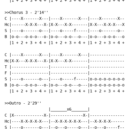
  |1 + 2 + 3 + 4 + |1 + 2 + 3 + 4 + |1 + 2 + 3 + 4 + |
>>Chorus 3 
-
 2'14''

C |----X-------X---|----X-------X---|----X-------X---|
Hc|------X-X-X---X-|X-X---X-X-------|X-X---X-X-X---X-|
S |----o-------o---|----o-----f-----|----o-------o---|
B |o-o---o-o-o---o-|o-o---o-o---o---|o-o---o-o-o---o-|
  |1 + 2 + 3 + 4 + |1 + 2 + 3 + 4 + |1 + 2 + 3 + 4 + |
C |----X-------X---|----X-------X---|----------------|
Hc|X-X---X-X-X---X-|X-X---X-X-------|----------------|
T |----------------|----------------|----------------|
F |----------------|----------------|----------------|
S |----o-------o---|----o-----f-----|o-o-o-o-o-o-o-o-|
B |o-o---o-o-o---o-|o-o---o-o---o---|o-o-o-o-o-o-o-o-|
  |1 + 2 + 3 + 4 + |1 + 2 + 3 + 4 + |1 + 2 + 3 + 4 + |
>>Outro 
-
 2'29''

                   |_______x6_______|

C |X-------------X-|--------------X-|----------------|
Hc|----X-X-X-X-X---|--X-X-X-X-X-X---|--X-X-X-X-------|
S |----o-------o---|--o---o-----o---|--o---o-----f---|