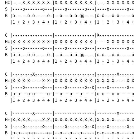
Hc|----X-X-X-X-X-X-|X-X-X-X-X-X-X-X-|----X-X-X-X-X-X-|
S |----o-------o---|----o-------o---|----o-------o---|
B |o-----o-o-----o-|--o---o-o-gg----|o-o---o-o-----o-|
  |1 + 2 + 3 + 4 + |1 + 2 + 3 + 4 + |1 + 2 + 3 + 4 + |
C |----------------|----------------|X---------------|
Hc|X-X-X-X-X-X-X-X-|X-X-X-X-X-X-X-X-|----X-X-X-X-X-X-|
S |----o-------o---|----o-------o---|----o-------o---|
B |o-o---o-o-----o-|--o---o-o-gg----|o-o---o-o-----o-|
  |1 + 2 + 3 + 4 + |1 + 2 + 3 + 4 + |1 + 2 + 3 + 4 + |
C |--------X-------|----------------|--------X-------|
Hc|X-X-X-X-----X-X-|X-X-X-X-X-X-X-X-|X-X-X-X-----X-X-|
S |----o-------o---|----o-------o--o|----o-------o---|
B |o-o---o-o-----o-|--o---o---o-----|o-o---o-o-----o-|
  |1 + 2 + 3 + 4 + |1 + 2 + 3 + 4 + |1 + 2 + 3 + 4 + |
C |--------X-------|----------------|--------X-------|
Hc|X-X-X-X-----X-X-|X-X-X-X-X-X-X-X-|X-X-X-X-----X-X-|
S |----o-------o---|----o-------o--o|----o-------o---|
B |o-o---o-o-----o-|--o---o---o-----|o-o---o-o-----o-|