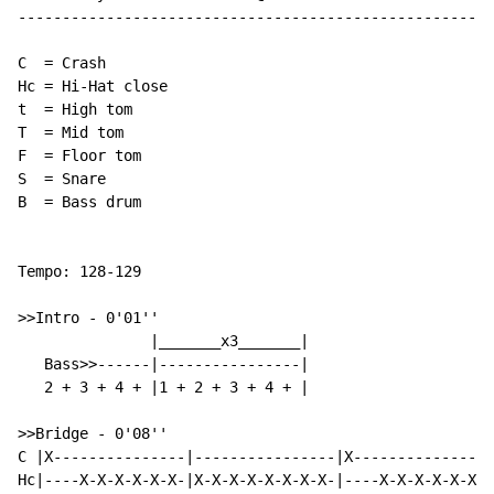
------------------------------------------------------
C  = Crash

Hc = Hi-Hat close

t  = High tom

T  = Mid tom

F  = Floor tom

S  = Snare

B  = Bass drum

Tempo: 128-129

>>Intro 
-
 0'01''

               |_______x3_______|

   Bass>>------|----------------|

   2 + 3 + 4 + |1 + 2 + 3 + 4 + |

>>Bridge 
-
 0'08''

C |X---------------|----------------|X---------------|
Hc|----X-X-X-X-X-X-|X-X-X-X-X-X-X-X-|----X-X-X-X-X-X-|