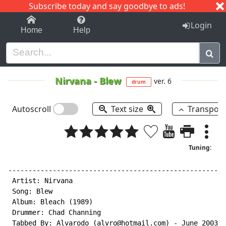
Subscribe today and say goodbye to ads!
1-9
A
B
C
D
E
F
G
H
I
J
K
Login
Home
Help
Nirvana
-
Blew
ver. 6
drum
Autoscroll
Text size
Transpos
Tuning:
------------------------------------------------------
 Artist: Nirvana

 Song: Blew

 Album: Bleach (1989)

 Drummer: Chad Channing

 Tabbed By: Alvarodo (alvro@hotmail.com) 
-
 June 2003
