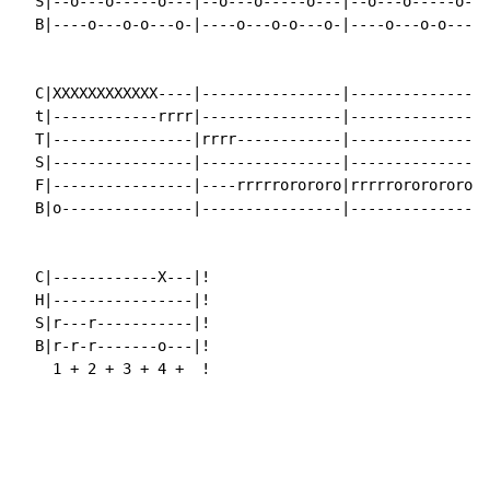
  S|--o---o-----o---|--o---o-----o---|--o---o-----o---
  B|----o---o-o---o-|----o---o-o---o-|----o---o-o---o-
  C|XXXXXXXXXXXX----|----------------|----------------
  t|------------rrrr|----------------|----------------
  T|----------------|rrrr------------|----------------
  S|----------------|----------------|---------------r
  F|----------------|----rrrrrorororo|rrrrrororororor-
  B|o---------------|----------------|----------------
  C|------------X---|!

  H|----------------|!

  S|r---r-----------|!

  B|r-r-r-------o---|!

    1 + 2 + 3 + 4 +  !