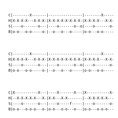
  C|--------X-------|----------------|--------X-------
  H|X-X-X-X---X-X-X-|X-X-X-X-X-X-X-X-|X-X-X-X---X-X-X-
  S|----o-------o---|----o-------o--o|----o-------o---
  B|o-o---o-o-----o-|--o---o---o-----|o-o---o-o-----o-
  C|--------X-------|----------------|--------X-------
  H|X-X-X-X---X-X-X-|X-X-X-X-X-X-X-X-|X-X-X-X---X-X-X-
  S|----o-------o---|----o-------o--o|----o-------o---
  B|o-o---o-o-----o-|--o---o---o-----|o-o---o-o-----o-
  C|X-----------X---|----X-------X---|X-----------X---
  H|--X-X-X-X-X---X-|X-X---X-X-------|--X-X-X-X-X---X-
  S|----o-------o---|----o-----f-----|----o-------o---
  B|o-o---o-o-o---o-|o-o---o-o---o---|o-o---o-o-o---o-