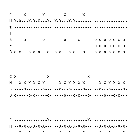
  C|----X-------X---|----X-------X---|----------------
  H|X-X---X-X-X---X-|X-X---X-X-------|----------------
  t|----------------|----------------|----------------
  T|----------------|----------------|----------------
  S|----o-------o---|----o-----o-----|o-o-o-o-o-o-o-o-
  F|----------------|----------------|o-o-o-o-o-o-o-o-
  B|o-o---o-o-o---o-|o-o---o-o---o---|o-o-o-o-o-o-o-o-
  C|X-------------X-|--------------X-|--------------X-
  H|--X-X-X-X-X-X---|--X-X-X-X-X-X---|--X-X-X-X-X-X---
  S|----o-------o---|--o---o-----o---|--o---o-----o---
  B|o-----o-o-----o-|----o---o-o---o-|----o---o-o---o-
  C|--------------X-|--------------X-|--------------X-
  H|--X-X-X-X-X-X---|--X-X-X-X-X-X---|--X-X-X-X-X-X---