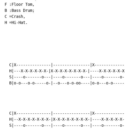
F :Floor Tom,

B :Bass Drum;

C =Crash,

H =Hi
-
Hat.

  C|X---------------|----------------|X---------------
  H|---X-X-X-X-X-X-|X-X-X-X-X-X-X-X-|----X-X-X-X-X-X-|
  S|----o-------o---|----o-------o---|----o-------o---
  B|o-o---o-o-----o-|--o---o-o-oo----|o-o---o-o-----o-
  C|X---------------|----------------|X--------------|
  H|--X-X-X-X-X-X-X-|X-X-X-X-X-X-X-X-|----X-X-X-X-X-X-
  S|----o-------o---|----o-------o---|----o-------o---