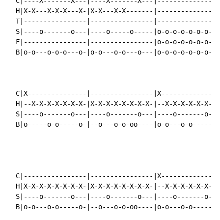
  C|----X-------X---|----X-------X---|----------------
  H|X-X---X-X-X---X-|X-X---X-X-------|----------------
  T|----------------|----------------|----------------
  S|----o-------o---|----o-----o-----|o-o-o-o-o-o-o-o-
  F|----------------|----------------|o-o-o-o-o-o-o-o-
  B|o-o---o-o-o---o-|o-o---o-o---o---|o-o-o-o-o-o-o-o-
  C|X---------------|----------------|X---------------
  H|--X-X-X-X-X-X-X-|X-X-X-X-X-X-X-X-|--X-X-X-X-X-X-X-
  S|----o-------o---|----o-------o---|----o-------o---
  B|o-----o-o-----o-|--o---o-o-oo----|o-o---o-o-----o-
  C|----------------|----------------|X---------------
  H|X-X-X-X-X-X-X-X-|X-X-X-X-X-X-X-X-|--X-X-X-X-X-X-X-
  S|----o-------o---|----o-------o---|----o-------o---
  B|o-o---o-o-----o-|--o---o-o-oo----|o-o---o-o-----o-