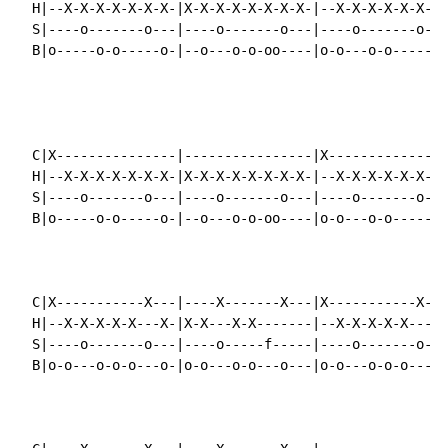
  H|--X-X-X-X-X-X-X-|X-X-X-X-X-X-X-X-|--X-X-X-X-X-X-X-
  S|----o-------o---|----o-------o---|----o-------o---
  B|o-----o-o-----o-|--o---o-o-oo----|o-o---o-o-----o-
  C|X---------------|----------------|X---------------
  H|--X-X-X-X-X-X-X-|X-X-X-X-X-X-X-X-|--X-X-X-X-X-X-X-
  S|----o-------o---|----o-------o---|----o-------o---
  B|o-----o-o-----o-|--o---o-o-oo----|o-o---o-o-----o-
  C|X-----------X---|----X-------X---|X-----------X---
  H|--X-X-X-X-X---X-|X-X---X-X-------|--X-X-X-X-X---X-
  S|----o-------o---|----o-----f-----|----o-------o---
  B|o-o---o-o-o---o-|o-o---o-o---o---|o-o---o-o-o---o-