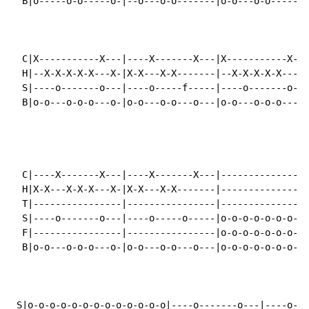
  B|o-----o-o-----o-|--o---o-o-------|o-o---o-o-----o-
  C|X-----------X---|----X-------X---|X-----------X---
  H|--X-X-X-X-X---X-|X-X---X-X-------|--X-X-X-X-X---X-
  S|----o-------o---|----o-----f-----|----o-------o---
  B|o-o---o-o-o---o-|o-o---o-o---o---|o-o---o-o-o---o-
  C|----X-------X---|----X-------X---|----------------
  H|X-X---X-X-X---X-|X-X---X-X-------|----------------
  T|----------------|----------------|----------------
  S|----o-------o---|----o-----o-----|o-o-o-o-o-o-o-o-
  F|----------------|----------------|o-o-o-o-o-o-o-o-
  B|o-o---o-o-o---o-|o-o---o-o---o---|o-o-o-o-o-o-o-o-
 S|o-o-o-o-o-o-o-o-o-o-o-o-o|----o-------o---|----o---