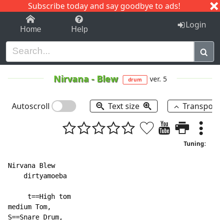
Subscribe today and say goodbye to ads!
1-9
A
B
C
D
E
F
G
H
I
J
K
Login
Home
Help
Nirvana
-
Blew
ver. 5
drum
Autoscroll
Text size
Transpos
Tuning:
Nirvana Blew

    dirtyamoeba

     t==High tom

medium Tom,

S==Snare Drum,
