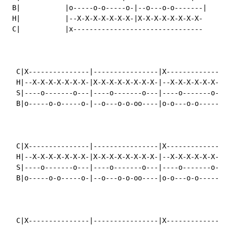
 B|           |o-----o-o-----o-|--o---o-o-------|

 H|           |--X-X-X-X-X-X-X-|X-X-X-X-X-X-X-X-

 C|           |x--------------------------------

  C|X---------------|----------------|X---------------
  H|--X-X-X-X-X-X-X-|X-X-X-X-X-X-X-X-|--X-X-X-X-X-X-X-
  S|----o-------o---|----o-------o---|----o-------o---
  B|o-----o-o-----o-|--o---o-o-oo----|o-o---o-o-----o-
  C|X---------------|----------------|X---------------
  H|--X-X-X-X-X-X-X-|X-X-X-X-X-X-X-X-|--X-X-X-X-X-X-X-
  S|----o-------o---|----o-------o---|----o-------o---
  B|o-----o-o-----o-|--o---o-o-oo----|o-o---o-o-----o-
  C|X---------------|----------------|X---------------