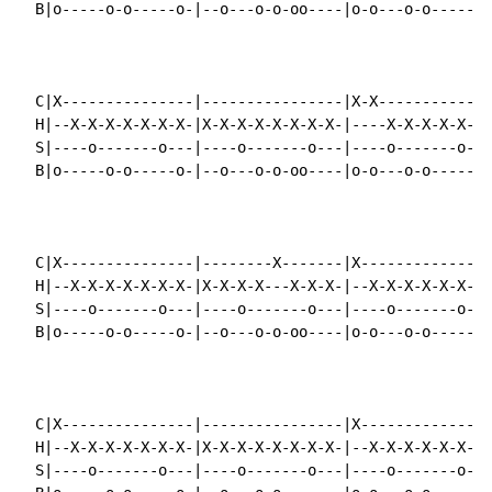
  B|o-----o-o-----o-|--o---o-o-oo----|o-o---o-o-----o-
  C|X---------------|----------------|X-X-------------
  H|--X-X-X-X-X-X-X-|X-X-X-X-X-X-X-X-|----X-X-X-X-X-X-
  S|----o-------o---|----o-------o---|----o-------o---
  B|o-----o-o-----o-|--o---o-o-oo----|o-o---o-o-----o-
  C|X---------------|--------X-------|X---------------
  H|--X-X-X-X-X-X-X-|X-X-X-X---X-X-X-|--X-X-X-X-X-X-X-
  S|----o-------o---|----o-------o---|----o-------o---
  B|o-----o-o-----o-|--o---o-o-oo----|o-o---o-o-----o-
  C|X---------------|----------------|X---------------
  H|--X-X-X-X-X-X-X-|X-X-X-X-X-X-X-X-|--X-X-X-X-X-X-X-
  S|----o-------o---|----o-------o---|----o-------o---