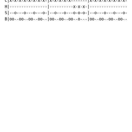
C|x-x-x-x-x-x-x-x-|x-x-x-x-x-------|x-x-x-x-x-x-x-x-|X
H|----------------|----------x-x-x-|----------------|-
S|--o---o---o---o-|--o---o---o-o-o-|--o---o---o---o-|-
B|oo--oo--oo--oo--|oo--oo--oo--o---|oo--oo--oo--oo--|o