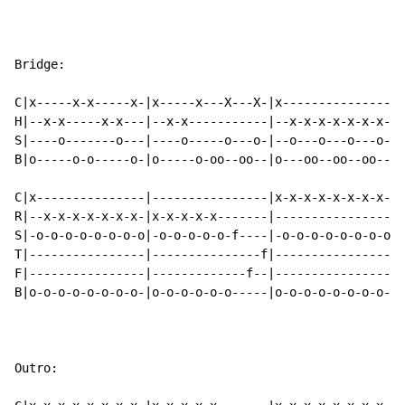
Bridge:

C|x-----x-x-----x-|x-----x---X---X-|x---------------|-
H|--x-x-----x-x---|--x-x-----------|--x-x-x-x-x-x-x-|x
S|----o-------o---|----o-----o---o-|--o---o---o---o-|-
B|o-----o-o-----o-|o-----o-oo--oo--|o---oo--oo--oo--|o
C|x---------------|----------------|x-x-x-x-x-x-x-x-|x
R|--x-x-x-x-x-x-x-|x-x-x-x-x-------|----------------|-
S|-o-o-o-o-o-o-o-o|-o-o-o-o-o-f----|-o-o-o-o-o-o-o-o|-
T|----------------|---------------f|----------------|-
F|----------------|-------------f--|----------------|-
B|o-o-o-o-o-o-o-o-|o-o-o-o-o-o-----|o-o-o-o-o-o-o-o-|o
Outro:
