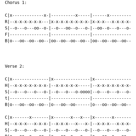
Chorus 1:

C|x-------------x-|----------x-----|------x---------|-
R|--x-x-x-x-x-x---|x-x-x-x-x-x-x-x-|x-x-x---x-x-x-x-|-
S|--o---o---oo--o-|--o---oo--o---o-|--oo--o---o---o-|-
F|----------------|----------------|----------------|o
B|o---oo--oo--oo--|oo--oo--oo--oo--|oo--oo--oo--oo--|o
Verse 2:

C|x---------------|x---------------|x---------------|x
H|--x-x-x-x-x-x-x-|--x-x-x-x-x-----|--x-x-x-x-x-x-x-|-
S|--o---o---o---o-|--o---o---o-oooo|--o---o---o---o-|-
t|----------------|----------------|----------------|-
B|o---oo--oo--oo--|o---oo--oo------|o---oo--oo--oo--|o
C|x-------x-------|x-------x---x---|x-------x-------|-
H|--x-x-x---x-x-x-|--x-x-x---x---x-|--x-x-x---x-x-x-|x
S|--o---o---o---o-|--o---o---o---o-|--o---o---o---o-|-