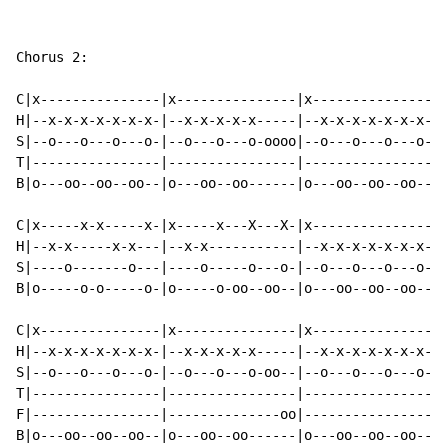
Chorus 2:

C|x---------------|x---------------|x---------------|x
H|--x-x-x-x-x-x-x-|--x-x-x-x-x-----|--x-x-x-x-x-x-x-|-
S|--o---o---o---o-|--o---o---o-oooo|--o---o---o---o-|-
T|----------------|----------------|----------------|-
B|o---oo--oo--oo--|o---oo--oo------|o---oo--oo--oo--|o
C|x-----x-x-----x-|x-----x---X---X-|x---------------|-
H|--x-x-----x-x---|--x-x-----------|--x-x-x-x-x-x-x-|x
S|----o-------o---|----o-----o---o-|--o---o---o---o-|-
B|o-----o-o-----o-|o-----o-oo--oo--|o---oo--oo--oo--|o
C|x---------------|x---------------|x---------------|x
H|--x-x-x-x-x-x-x-|--x-x-x-x-x-----|--x-x-x-x-x-x-x-|-
S|--o---o---o---o-|--o---o---o-oo--|--o---o---o---o-|-
T|----------------|----------------|----------------|-
F|----------------|--------------oo|----------------|-
B|o---oo--oo--oo--|o---oo--oo------|o---oo--oo--oo--|o