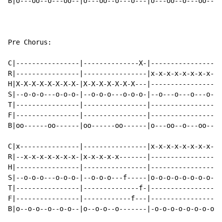
B|o---oo--o---oo--|o---oo--o---o---|o---oo--o---oo--|o
Pre Chorus:

C|----------------|--------------X-|----------------|x
R|----------------|----------------|x-x-x-x-x-x-x-x-|-
H|X-X-X-X-X-X-X-X-|X-X-X-X-X-X-X---|----------------|-
S|--o-o-o---o-o-o-|--o-o-o---o-o-o-|--o---o---o---o-|-
T|----------------|----------------|----------------|-
F|----------------|----------------|----------------|-
B|oo------oo------|oo------oo------|o---oo--o---oo--|o
C|x---------------|----------------|x-x-x-x-x-x-x-x-|X
R|--x-x-x-x-x-x-x-|x-x-x-x-x-------|----------------|-
H|----------------|----------------|----------------|-
S|--o-o-o---o-o-o-|--o-o-o---f-----|o-o-o-o-o-o-o-o-|-
T|----------------|--------------f-|----------------|-
F|----------------|------------f---|----------------|-
B|o--o-o--o--o-o--|o--o-o--o-------|-o-o-o-o-o-o-o-o|o