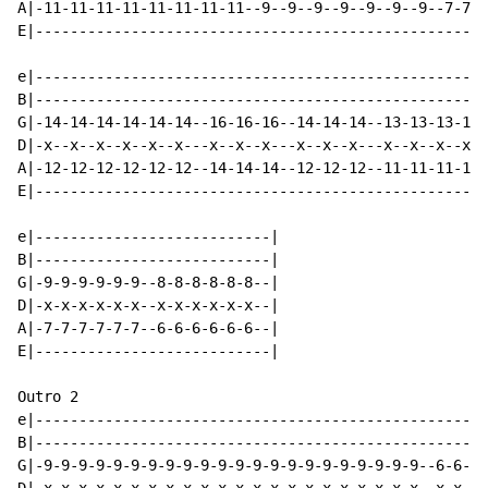
A|-11-11-11-11-11-11-11-11--9--9--9--9--9--9--9--7-7-7
E|----------------------------------------------------
e|----------------------------------------------------
B|----------------------------------------------------
G|-14-14-14-14-14-14--16-16-16--14-14-14--13-13-13-13-
D|-x--x--x--x--x--x---x--x--x---x--x--x---x--x--x--x--
A|-12-12-12-12-12-12--14-14-14--12-12-12--11-11-11-11-
E|----------------------------------------------------
e|---------------------------|

B|---------------------------|

G|-9-9-9-9-9-9--8-8-8-8-8-8--|

D|-x-x-x-x-x-x--x-x-x-x-x-x--|

A|-7-7-7-7-7-7--6-6-6-6-6-6--|

E|---------------------------|

Outro 2

e|----------------------------------------------------
B|----------------------------------------------------
G|-9-9-9-9-9-9-9-9-9-9-9-9-9-9-9-9-9-9-9-9-9-9--6-6-6-