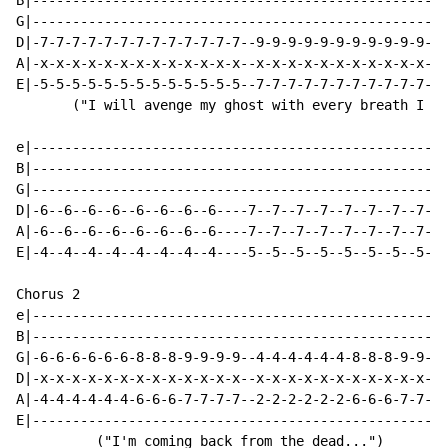
B|----------------------------------------------------
G|----------------------------------------------------
D|-7-7-7-7-7-7-7-7-7-7-7-7-7--9-9-9-9-9-9-9-9-9-9-9-9-
A|-x-x-x-x-x-x-x-x-x-x-x-x-x--x-x-x-x-x-x-x-x-x-x-x-x-
E|-5-5-5-5-5-5-5-5-5-5-5-5-5--7-7-7-7-7-7-7-7-7-7-7-7-
       ("I will avenge my ghost with every breath I ta
e|--------------------------------------------------|

B|--------------------------------------------------|

G|--------------------------------------------------|

D|-6--6--6--6--6--6--6--6----7--7--7--7--7--7--7--7-|

A|-6--6--6--6--6--6--6--6----7--7--7--7--7--7--7--7-|

E|-4--4--4--4--4--4--4--4----5--5--5--5--5--5--5--5-|

Chorus 2

e|----------------------------------------------------
B|----------------------------------------------------
G|-6-6-6-6-6-6-8-8-8-9-9-9-9--4-4-4-4-4-4-8-8-8-9-9-9-
D|-x-x-x-x-x-x-x-x-x-x-x-x-x--x-x-x-x-x-x-x-x-x-x-x-x-
A|-4-4-4-4-4-4-6-6-6-7-7-7-7--2-2-2-2-2-2-6-6-6-7-7-7-
E|----------------------------------------------------
          ("I'm coming back from the dead...")
