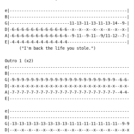
e|-------------------------------------------------|

B|-------------------------------------------------|

G|-------------------------11-13-11-13-11-13-14--9-|

D|-6-6-6-6-6-6-6-6-6-6-6-6--x--x--x--x--x--x--x--x-|

A|-6-6-6-6-6-6-6-6-6-6-6-6--9-11--9-11--9/11-12--7-|

E|-4-4-4-4-4-4-4-4-4-4-4-4-------------------------|

      ("I'm back the life you stole.")

Outro 1 (x2)

e|----------------------------------------------------
B|----------------------------------------------------
G|-9-9-9-9-9-9-9-9-9-9-9-9-9-9-9-9-9-9-9-9-9-9--6-6-6-
D|-x-x-x-x-x-x-x-x-x-x-x-x-x-x-x-x-x-x-x-x-x-x--x-x-x-
A|-7-7-7-7-7-7-7-7-7-7-7-7-7-7-7-7-7-7-7-7-7-7--4-4-4-
E|----------------------------------------------------
e|----------------------------------------------------
B|----------------------------------------------------
G|-13-13-13-13-13-13-13-13-11-11-11-11-11-11-11--9-9-9
D|--x--x--x--x--x--x--x--x--x--x--x--x--x--x--x--x-x-x