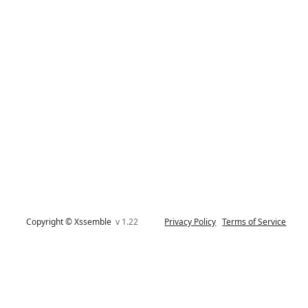
Copyright © Xssemble
v 1.22
Privacy Policy
Terms of Service