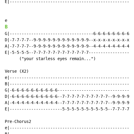
E|----------------------------------------------------
                                                      
B
G|-----------------------------------6-6-6-6-6-6-6-6--
D|-7-7-7-7--9-9-9-9-9-9-9-9-9-9-9-9--x-x-x-x-x-x-x-x--
A|-7-7-7-7--9-9-9-9-9-9-9-9-9-9-9-9--4-4-4-4-4-4-4-4--
E|-5-5-5-5--7-7-7-7-7-7-7-7-7-7-7-7-------------------
      ("your starless eyes remain...")

Verse (X2)

e|----------------------------------------------------
B|----------------------------------------------------
G|-6-6-6-6-6-6-6-6-6-6--------------------------------
D|-6-6-6-6-6-6-6-6-6-6--7-7-7-7-7-7-7-7-7-7--9-9-9-9-9
A|-4-4-4-4-4-4-4-4-4-4--7-7-7-7-7-7-7-7-7-7--9-9-9-9-9
E|----------------------5-5-5-5-5-5-5-5-5-5--7-7-7-7-7
Pre-Chorus2

e|----------------------------------------------------