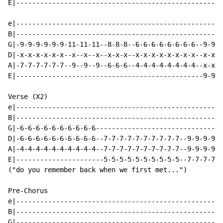
E|----------------------------------------------------
e|----------------------------------------------------
B|----------------------------------------------------
G|-9-9-9-9-9-9-11-11-11--8-8-8--6-6-6-6-6-6-6-6--9-9-9
D|-x-x-x-x-x-x--x--x--x--x-x-x--x-x-x-x-x-x-x-x--x-x-x
A|-7-7-7-7-7-7--9--9--9--6-6-6--4-4-4-4-4-4-4-4--x-x-x
E|-----------------------------------------------9-9-9
Verse (X2)

e|----------------------------------------------------
B|----------------------------------------------------
G|-6-6-6-6-6-6-6-6-6-6--------------------------------
D|-6-6-6-6-6-6-6-6-6-6--7-7-7-7-7-7-7-7-7-7--9-9-9-9-9
A|-4-4-4-4-4-4-4-4-4-4--7-7-7-7-7-7-7-7-7-7--9-9-9-9-9
E|----------------------5-5-5-5-5-5-5-5-5-5--7-7-7-7-7
("do you remember back when we first met...")

Pre-Chorus

e|----------------------------------------------------
B|----------------------------------------------------
G|----------------------------------------------------