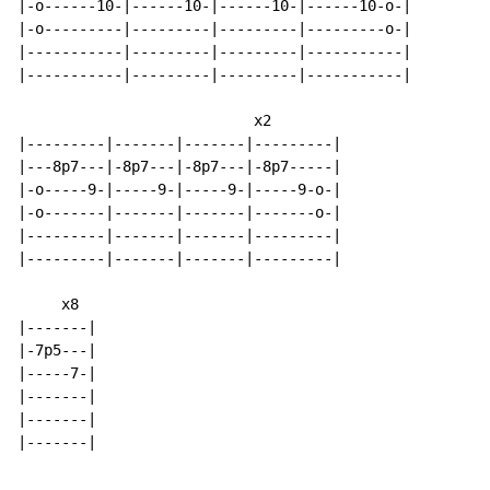
|-o------10-|------10-|------10-|------10-o-|

|-o---------|---------|---------|---------o-|

|-----------|---------|---------|-----------|

|-----------|---------|---------|-----------|

                           x2

|---------|-------|-------|---------|

|---8p7---|-8p7---|-8p7---|-8p7-----|

|-o-----9-|-----9-|-----9-|-----9-o-|

|-o-------|-------|-------|-------o-|

|---------|-------|-------|---------|

|---------|-------|-------|---------|

     x8

|-------|

|-7p5---|

|-----7-|

|-------|

|-------|

|-------|
