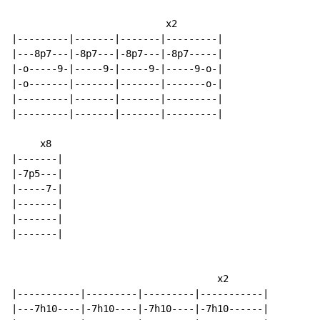
                           x2

|---------|-------|-------|---------|

|---8p7---|-8p7---|-8p7---|-8p7-----|

|-o-----9-|-----9-|-----9-|-----9-o-|

|-o-------|-------|-------|-------o-|

|---------|-------|-------|---------|

|---------|-------|-------|---------|

     x8

|-------|

|-7p5---|

|-----7-|

|-------|

|-------|

|-------|

                                    x2

|-----------|---------|---------|-----------|

|---7h10----|-7h10----|-7h10----|-7h10------|
