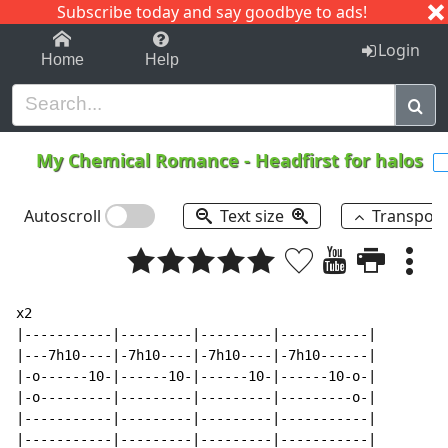
Subscribe today and say goodbye to ads!
1-9
A
B
C
D
E
F
G
H
I
J
K
Login
Home
Help
My Chemical Romance
-
Headfirst for halos
Autoscroll
Text size
Transpos
x2

|-----------|---------|---------|-----------|

|---7h10----|-7h10----|-7h10----|-7h10------|

|-o------10-|------10-|------10-|------10-o-|

|-o---------|---------|---------|---------o-|

|-----------|---------|---------|-----------|

|-----------|---------|---------|-----------|
