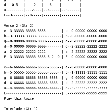
d---0-5~~-|----2~~-|---6----|---------|

a---------|---2----|--4-----|--3------|

E--3------|--0-----|--------|---------|

Verse 2 (Gtr 2)

e--3-33333-33333-3333--------| e--0-00000-00000-00000-
b--3-33333-33333-3333--------| b--0-00000-00000-00000-
g--0-00000-00000-0000--------| g--0-00000-00000-00000-
d--0-00000-00000-0000--------| d--2-22222-22222-22222-
a--2-22222-22222-2222--------| a--2-22222-22222-22222-
E--3-33333-33333-3333-3-2--0-| E--0-00000-00000-00000-
e--6-66666-66666-66666-6666--| e--0-00000-00000-00000-
b--5-55555-55555-55555-5555--| b--1-11111-11111-11111-
g--6-66666-66666-66666-6666--| g--0-00000-00000-00000-
d--6-66666-66666-66666-6666--| d--2-22222-22222-22222-
a--4-44444-44444-44444-4444--| a--3-33333-33333-33333-
E----------------------------| E--x-xxxxx-xxxxx-xxxxx-
Play this twice

Interlude (Gtr 1)
