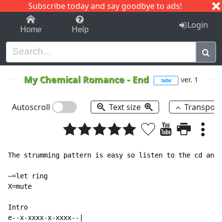
Subscribe today and say goodbye to ads!
1-9
A
B
C
D
E
F
G
H
I
J
K
Login
Home
Help
My Chemical Romance
-
End
ver. 1
tabs
Autoscroll
Text size
Transpos
The strumming pattern is easy so listen to the cd and 
~=let ring

X=mute

Intro

e--x-xxxx-x-xxxx--|
