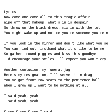
Lyrics

Now come one come all to this tragic affair

Wipe off that makeup, what's in is despair

So throw on the black dress, mix in with the lot

You might wake up and notice you're someone you're not

If you look in the mirror and don't like what you see

You can find out firsthand what it's like to be me

So gather 'round piggies and kiss this goodbye

I'd encourage your smiles I'll expect you won't cry

Another contusion, my funeral jag

Here's my resignation, I'll serve it in drag

You've got front row seats to the penitence ball

When I grow up I want to be nothing at all!

I said yeah, yeah!

I said yeah, yeah!

C'mon C'mon C'mon I said
