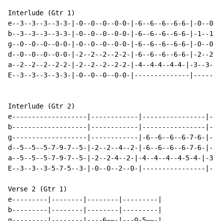
Interlude (Gtr 1)

e--3--3--3--3-3-|-0--0--0--0-0-|-6--6--6--6-6-|-0--0--
b--3--3--3--3-3-|-0--0--0--0-0-|-6--6--6--6-6-|-1--1--
g--0--0--0--0-0-|-0--0--0--0-0-|-6--6--6--6-6-|-0--0--
d--0--0--0--0-0-|-2--2--2--2-2-|-6--6--6--6-6-|-2--2--
a--2--2--2--2-2-|-2--2--2--2-2-|-4--4-4--4-4-|-3--3--3
E--3--3--3--3-3-|-0--0--0--0-0-|--------------|-------
Interlude (Gtr 2)

e-------------------|------------|----------------|---
b-------------------|------------|----------------|---
g-------------------|------------|-6--6--6--6-7-6-|-5-
d--5--5--5-7-9-7--5-|-2--2--4--2-|-6--6--6--6-7-6-|-5-
a--5--5--5-7-9-7--5-|-2--2-4--2-|-4--4--4--4-5-4-|-3--
E--3--3--3-5-7-5--3-|-0--0--2--0-|----------------|---
Verse 2 (Gtr 1)

e---------|--------|--------|---------|

b---------|--------|--------|---------|

g---------|--------|----6~~-|---0-5~~-|
