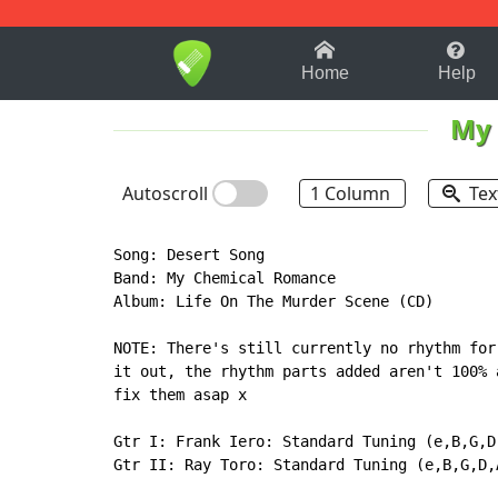
1-9
A
B
C
D
E
F
Home
Help
My 
Autoscroll
1 Column
Tex
Song: Desert Song

Band: My Chemical Romance

Album: Life On The Murder Scene (CD)

NOTE: There's still currently no rhythm for
it out, the rhythm parts added aren't 100% 
fix them asap x

Gtr I: Frank Iero: Standard Tuning (e,B,G,D,
Gtr II: Ray Toro: Standard Tuning (e,B,G,D,A