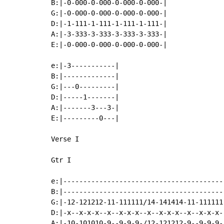
B:|-0-000-0-000-0-000-0-000-|

G:|-0-000-0-000-0-000-0-000-|

D:|-1-111-1-111-1-111-1-111-|

A:|-3-333-3-333-3-333-3-333-|

E:|-0-000-0-000-0-000-0-000-|

e:|-3-----------|

B:|-------------|

G:|---0---------|

D:|-----1-------|

A:|-------3---3-|

E:|---------0---|

Verse I

Gtr I

e:|-----------------------------------------
B:|-----------------------------------------
G:|-12-121212-11-111111/14-141414-11-111111-
D:|-x--x-x-x--x--x-x-x--x--x-x-x--x--x-x-x--
A:|-10-101010-9--9-9-9-/12-121212-9--9-9-9--