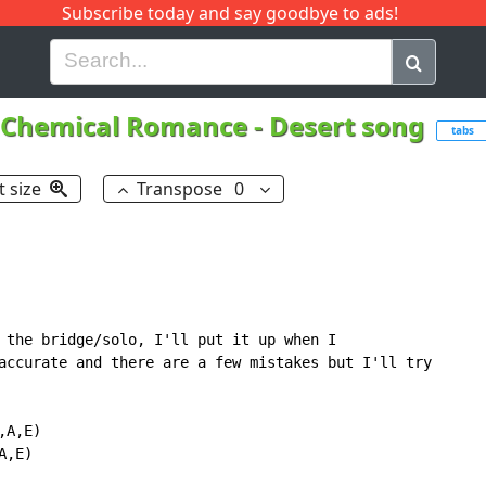
Subscribe today and say goodbye to ads!
G
H
I
J
K
L
M
N
O
P
Q
R
Chemical Romance
-
Desert song
tabs
t size
Transpose
0
 the bridge/solo, I'll put it up when I

accurate and there are a few mistakes but I'll try

A,E)

,E)
