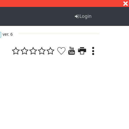
S
T
U
V
W
X
Y
Z
Login
ver. 6