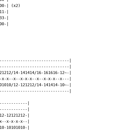
0-| (x2)

1-|

3-|

0-|

------------------------------|

------------------------------|

21212/14-141414/16-161616-12~-|

-x-x--x--x-x-x--x--x-x-x--x---|

01010/12-121212/14-141414-10~-|

------------------------------|

-----------|

-----------|

2-12121212-|

--x-x-x-x--|

0-10101010-|
