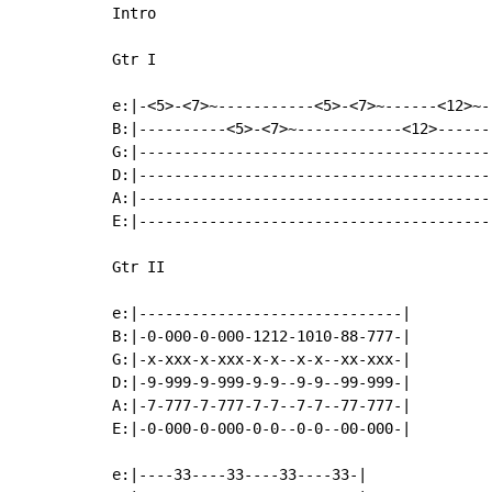
Intro

Gtr I

e:|-<5>-<7>~-----------<5>-<7>~------<12>~-|
B:|----------<5>-<7>~------------<12>------|
G:|----------------------------------------|
D:|----------------------------------------|
A:|----------------------------------------|
E:|----------------------------------------|
Gtr II

e:|------------------------------|

B:|-0-000-0-000-1212-1010-88-777-|

G:|-x-xxx-x-xxx-x-x--x-x--xx-xxx-|

D:|-9-999-9-999-9-9--9-9--99-999-|

A:|-7-777-7-777-7-7--7-7--77-777-|

E:|-0-000-0-000-0-0--0-0--00-000-|

e:|----33----33----33----33-|
