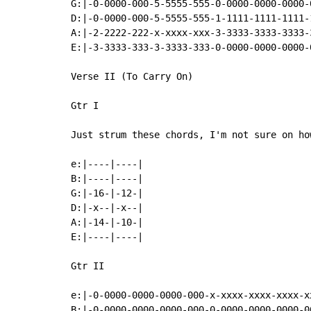
G:|-0-0000-000-5-5555-555-0-0000-0000-0000-0
D:|-0-0000-000-5-5555-555-1-1111-1111-1111-1
A:|-2-2222-222-x-xxxx-xxx-3-3333-3333-3333-3
E:|-3-3333-333-3-3333-333-0-0000-0000-0000-0
Verse II (To Carry On)

Gtr I

Just strum these chords, I'm not sure on ho
e:|----|----|

B:|----|----|

G:|-16-|-12-|

D:|-x--|-x--|

A:|-14-|-10-|

E:|----|----|

Gtr II

e:|-0-0000-0000-0000-000-x-xxxx-xxxx-xxxx-xx
B:|-0-0000-0000-0000-000-0-0000-0000-0000-00