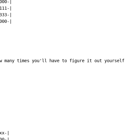
00-|

11-|

33-|

00-|

w many times you'll have to figure it out yourself

x-|

0-|
