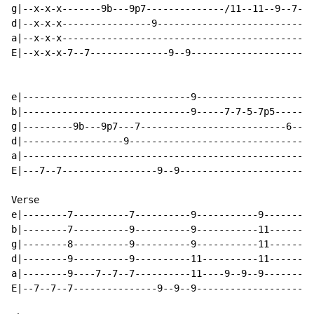
g|--x-x-x-------9b---9p7--------------/11--11--9--7---
d|--x-x-x----------------9----------------------------
a|--x-x-x---------------------------------------------
E|--x-x-x-7--7--------------9--9----------------------
e|------------------------------9---------------------
b|------------------------------9-----7-7-5-7p5-------
g|---------9b---9p7---7--------------------------6----
d|------------------9---------------------------------
a|----------------------------------------------------
E|---7--7-----------------9--9------------------------
Verse

e|--------7----------7----------9-----------9---------
b|--------7----------9----------9-----------11--------
g|--------8----------9----------9-----------11--------
d|--------9----------9----------11----------11--------
a|--------9----7--7--7----------11----9--9--9---------
E|--7--7--7---------------9--9--9---------------------