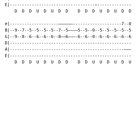
E|-----------------------------------–----------------
    D  D  D  U  D  U  D  D    D  D  D  U  D  U  D  D

e|--------------------––––––--------------------7--0--
B|--9--7--5--5--5--5--7--5––––5--5--0--5--5--5--5--5--
G|--9--8--6--6--6--6--8––6–––-6--6--0--6--6--6--6--6--
D|----------------------------------------------------
A|-----------------------------------------------–––––
E|----------------------------------------------------
    D  D  D  U  D  U  D  D    D  D  U  U  D  U  D  U