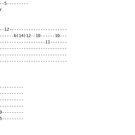
-5---------



--12------------------------

------b(14)12--10------10---

-------------------11-------

----------------------------

----------------------------

----------------------------

---------

---------

---------

---------

---------

---------
