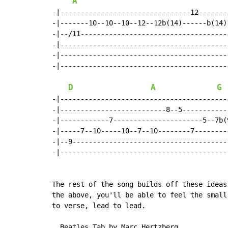
A
-|--------------------------------12-------
-|-------10--10--10--12--12b(14)------b(14)
-|--/11------------------------------------
-|-----------------------------------------
-|-----------------------------------------
-|-----------------------------------------
D
A
G
-|-----------------------------------------
-|--------------------------8--5-----------
-|------------7----------------------5--7b(
-|-----7--10-----10--7--10--------7--------
-|--9--------------------------------------
-|-----------------------------------------
The rest of the song builds off these ideas
the above, you'll be able to feel the small
to verse, lead to lead.

  Beatles Tab by Marc Hertzberg
