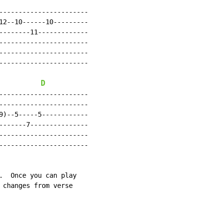
-----------------------

12--10------10---------

--------11-------------

-----------------------

-----------------------

-----------------------

D
-----------------------

-----------------------

9)--5-----5------------

-------7---------------

-----------------------

-----------------------

.  Once you can play

 changes from verse
