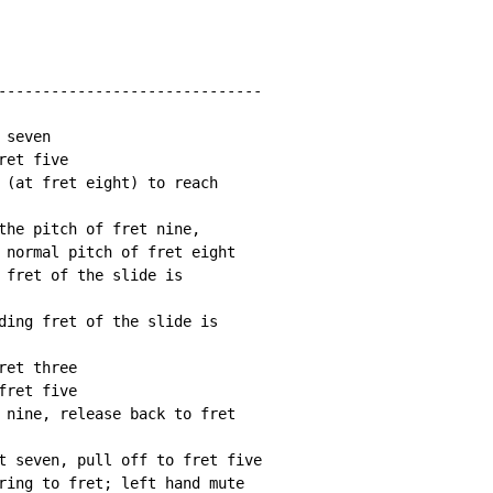
------------------------------

seven

et five

 (at fret eight) to reach

the pitch of fret nine,

 normal pitch of fret eight

 fret of the slide is

ding fret of the slide is

et three

ret five

 nine, release back to fret

t seven, pull off to fret five

ring to fret; left hand mute
