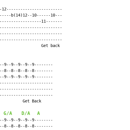
-12------------------------

-----b(14)12--10------10---

------------------11-------

---------------------------

---------------------------

---------------------------

                  Get back

--9--9--9--9--9--------

--8--8--8--8--8--------

--9--9--9--9--9--------

-----------------------

-----------------------

-----------------------

          Get Back

G/A
D/A
A
--9--9--9--9--9--------

--8--8--8--8--8--------
