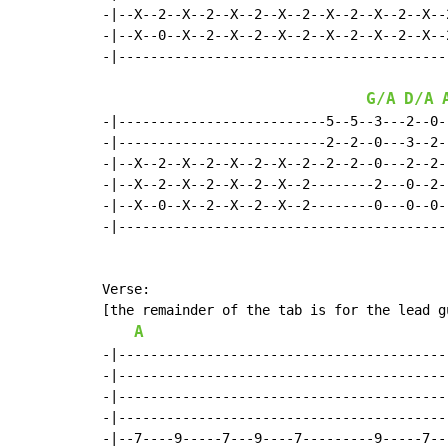
-|--X--2--X--2--X--2--X--2--X--2--X--2--X--2
-|--X--0--X--2--X--2--X--2--X--2--X--2--X--2
-|------------------------------------------
G/A
D/A
-|--------------------------5--5--3---2--0--
-|--------------------------2--2--0---3--2--
-|--X--2--X--2--X--2--X--2--2--2--0---2--2--
-|--X--2--X--2--X--2--X--2--------2---0--2--
-|--X--0--X--2--X--2--X--2--------0---0--0--
-|------------------------------------------
Verse:

[the remainder of the tab is for the lead gu
A
-|------------------------------------------
-|------------------------------------------
-|------------------------------------------
-|------------------------------------------
-|--7----9-----7---9----7---------9-----7---