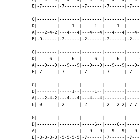
E|-7------|-7------|-7------|-7------|-7---
G|--------|--------|--------|--------|-----
D|--------|-----1--|-----1--|-----1--|-----
A|---2-4-2|---4---4|---4---4|---4---4|---4-
E|-0------|-2------|-2------|-2------|-2---
G|--------|--------|--------|--------|-----
D|-----6--|-----6--|-----6--|-----6--|-----
A|---9---9|---9---9|---9---9|---9---9|---9-
E|-7------|-7------|-7------|-7------|-7---
G|--------|--------|--------|--------|-----
D|--------|-----1--|-----1--|--------|-----
A|---2-4-2|---4---4|---4---4|--------|-----
E|-0------|-2------|-2------|-2---2-2|-7-7-
G|--------|--------|--------|--------|-----
D|--------|--------|-----6--|-----6--|-----
A|--------|--------|---9---9|---9---9|---9-
E|-3-3-3-3|-5-5-5-5|-7------|-7------|-7---