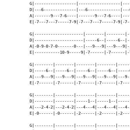
G|------------------|------------------|---
D|---6--------------|---6--------------|---
A|-------9---7-6----|-------9---7-6----|---
E|-7---7---7-----7-9|-7---7---7-----7-9|-7-
G|---------------------|--------|--------|-
D|---------------------|-----6--|-----6--|-
A|-0-9-0-7-0-------0---|---9---9|---9---9|-
E|-----------10-9-----9|-7------|-7------|-
G|--------|--------|--------|--------|-----
D|-----6--|-----6--|-----6--|-----6--|-----
A|---9---9|---9---9|---9---9|---9---9|---9-
E|-7------|-7------|-7------|-7------|-7---
G|--------|--------|--------|--------|-----
D|--------|--------|-----1--|-----1--|-----
A|---2-4-2|---2-4-2|---4---4|---4---4|---4-
E|-0------|-0------|-2------|-2------|-2---
G|--------|--------|--------|--------|-----