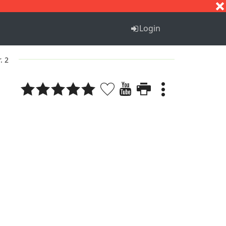
S
T
U
V
W
X
Y
Z
Login
. 2