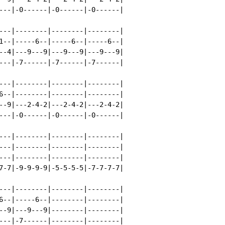
---|-0------|-0------|-0------|

---|--------|--------|--------|

1--|-----6--|-----6--|-----6--|

--4|---9---9|---9---9|---9---9|

---|-7------|-7------|-7------|

---|--------|--------|--------|

6--|--------|--------|--------|

--9|---2-4-2|---2-4-2|---2-4-2|

---|-0------|-0------|-0------|

---|--------|--------|--------|

---|--------|--------|--------|

---|--------|--------|--------|

7-7|-9-9-9-9|-5-5-5-5|-7-7-7-7|

---|--------|--------|--------|

6--|-----6--|--------|--------|

--9|---9---9|--------|--------|

---|-7------|--------|--------|
