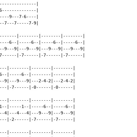
---------------|

6--------------|

----9---7-6----|

--7---7-----7-9|

-------|--------|--------|--------|

----6--|-----6--|-----6--|-----6--|

--9---9|---9---9|---9---9|---9---9|

7------|-7------|-7------|-7------|

---|--------|--------|--------|

6--|-----6--|--------|--------|

--9|---9---9|---2-4-2|---2-4-2|

---|-7------|-0------|-0------|

---|--------|--------|--------|

1--|-----1--|-----6--|-----6--|

--4|---4---4|---9---9|---9---9|

---|-2------|-7------|-7------|

---|--------|--------|--------|
