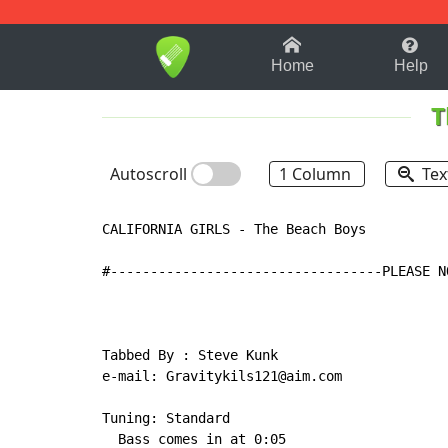
1-9
A
B
C
D
E
F
Home
Help
T
Autoscroll
1 Column
Tex
CALIFORNIA GIRLS - The Beach Boys

#----------------------------------PLEASE N
Tabbed By : Steve Kunk

e-mail: Gravitykils121@aim.com

Tuning: Standard

  Bass comes in at 0:05
