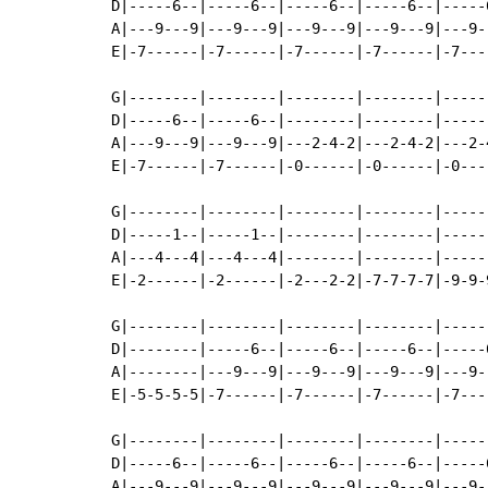
D|-----6--|-----6--|-----6--|-----6--|-----
A|---9---9|---9---9|---9---9|---9---9|---9-
E|-7------|-7------|-7------|-7------|-7---
G|--------|--------|--------|--------|-----
D|-----6--|-----6--|--------|--------|-----
A|---9---9|---9---9|---2-4-2|---2-4-2|---2-
E|-7------|-7------|-0------|-0------|-0---
G|--------|--------|--------|--------|-----
D|-----1--|-----1--|--------|--------|-----
A|---4---4|---4---4|--------|--------|-----
E|-2------|-2------|-2---2-2|-7-7-7-7|-9-9-
G|--------|--------|--------|--------|-----
D|--------|-----6--|-----6--|-----6--|-----
A|--------|---9---9|---9---9|---9---9|---9-
E|-5-5-5-5|-7------|-7------|-7------|-7---
G|--------|--------|--------|--------|-----
D|-----6--|-----6--|-----6--|-----6--|-----
A|---9---9|---9---9|---9---9|---9---9|---9-