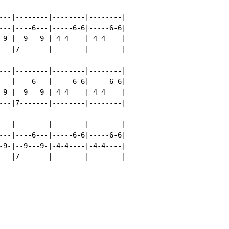
---|--------|--------|--------|

---|----6---|-----6-6|-----6-6|

-9-|--9---9-|-4-4----|-4-4----|

---|7-------|--------|--------|

---|--------|--------|--------|

---|----6---|-----6-6|-----6-6|

-9-|--9---9-|-4-4----|-4-4----|

---|7-------|--------|--------|

---|--------|--------|--------|

---|----6---|-----6-6|-----6-6|

-9-|--9---9-|-4-4----|-4-4----|

---|7-------|--------|--------|
