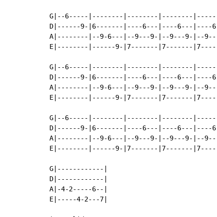
G|--6-----|--------|--------|--------|-----
D|------9-|6-------|----6---|----6---|----6
A|--------|--9-6---|--9---9-|--9---9-|--9--
E|--------|------9-|7-------|7-------|7----
G|--6-----|--------|--------|--------|-----
D|------9-|6-------|----6---|----6---|----6
A|--------|--9-6---|--9---9-|--9---9-|--9--
E|--------|------9-|7-------|7-------|7----
G|--6-----|--------|--------|--------|-----
D|------9-|6-------|----6---|----6---|----6
A|--------|--9-6---|--9---9-|--9---9-|--9--
E|--------|------9-|7-------|7-------|7----
G|------------|

D|------------|

A|-4-2-----6--|

E|-----4-2---7|
