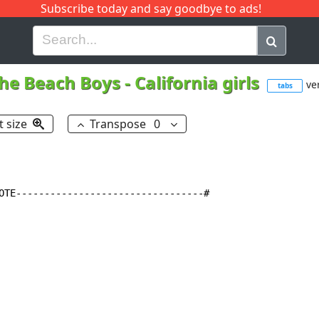
Subscribe today and say goodbye to ads!
G
H
I
J
K
L
M
N
O
P
Q
R
he Beach Boys
-
California girls
ver
tabs
t size
Transpose
0
OTE---------------------------------#
