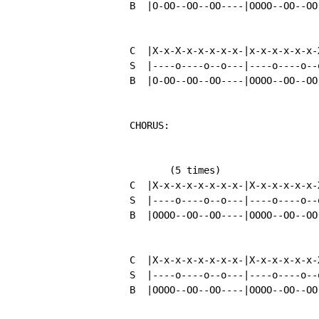
          B  |O-OO--OO--OO----|OOOO--OO--OO-
          C  |X-x-X-x-x-x-x-x-|x-x-x-x-x-x-X
          S  |----o----o--o---|----o----o--o
          B  |O-OO--OO--OO----|OOOO--OO--OO-
          CHORUS:

                 (5 times)

          C  |X-x-x-x-x-x-x-x-|X-x-x-x-x-x-X
          S  |----o----o--o---|----o----o--o
          B  |OOOO--OO--OO----|OOOO--OO--OO-
          C  |X-x-x-x-x-x-x-x-|X-x-x-x-x-x-X
          S  |----o----o--o---|----o----o--o
          B  |OOOO--OO--OO----|OOOO--OO--OO-