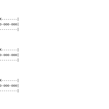
--------|

-ooo-ooo|

--------|

--------|

-ooo-ooo|

--------|

--------|

-ooo-ooo|

--------|
