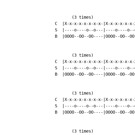
                 (3 times)

          C  |X-x-x-x-x-x-x-x-|X-x-x-x-x-x-X
          S  |----o----o--o---|----o----o--o
          B  |OOOO--OO--OO----|OOOO--OO--OO-
                 (3 times)

          C  |X-x-x-x-x-x-x-x-|X-x-x-x-x-x-X
          S  |----o----o--o---|----o----o--o
          B  |OOOO--OO--OO----|OOOO--OO--OO-
                 (3 times)

          C  |X-x-x-x-x-x-x-x-|X-x-x-x-x-x-X
          S  |----o----o--o---|----o----o--o
          B  |OOOO--OO--OO----|OOOO--OO--OO-
                 (3 times)
