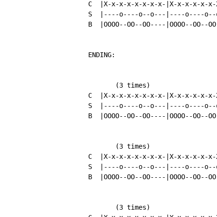
          C  |X-x-x-x-x-x-x-x-|X-x-x-x-x-x-X
          S  |----o----o--o---|----o----o--o
          B  |OOOO--OO--OO----|OOOO--OO--OO-
          ENDING:

                 (3 times)

          C  |X-x-x-x-x-x-x-x-|X-x-x-x-x-x-X
          S  |----o----o--o---|----o----o--o
          B  |OOOO--OO--OO----|OOOO--OO--OO-
                 (3 times)

          C  |X-x-x-x-x-x-x-x-|X-x-x-x-x-x-X
          S  |----o----o--o---|----o----o--o
          B  |OOOO--OO--OO----|OOOO--OO--OO-
                 (3 times)
