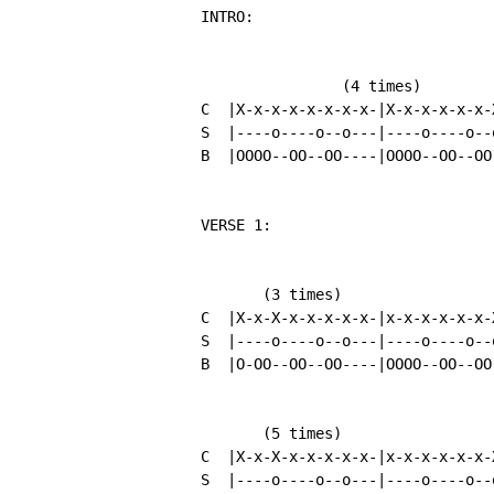
          INTRO:

                          (4 times)

          C  |X-x-x-x-x-x-x-x-|X-x-x-x-x-x-X
          S  |----o----o--o---|----o----o--o
          B  |OOOO--OO--OO----|OOOO--OO--OO-
          VERSE 1:

                 (3 times)

          C  |X-x-X-x-x-x-x-x-|x-x-x-x-x-x-X
          S  |----o----o--o---|----o----o--o
          B  |O-OO--OO--OO----|OOOO--OO--OO-
                 (5 times)

          C  |X-x-X-x-x-x-x-x-|x-x-x-x-x-x-X
          S  |----o----o--o---|----o----o--o