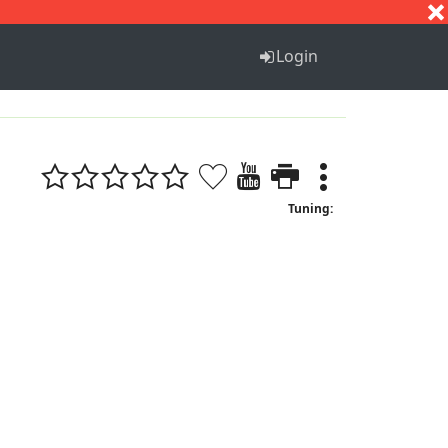
S
T
U
V
W
X
Y
Z
Login
Tuning: