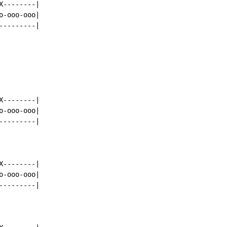
--------|

-ooo-ooo|

--------|

--------|

-ooo-ooo|

--------|

--------|

-ooo-ooo|

--------|
