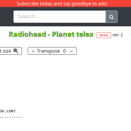
Subscribe today and say goodbye to ads!
G
H
I
J
K
L
M
N
O
P
Q
R
Radiohead
-
Planet telex
ver. 2
drum
t size
Transpose
0
o.com)

---------
