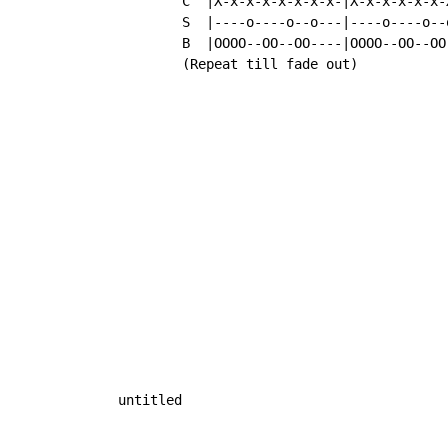
          C  |X-x-x-x-x-x-x-x-|X-x-x-x-x-x-X
          S  |----o----o--o---|----o----o--o
          B  |OOOO--OO--OO----|OOOO--OO--OO-
          (Repeat till fade out)

  untitled