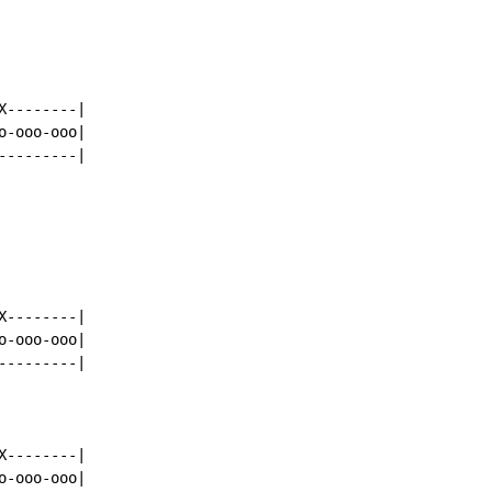
--------|

-ooo-ooo|

--------|

--------|

-ooo-ooo|

--------|

--------|

-ooo-ooo|
