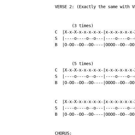
          VERSE 2: (Exactly the same with VE
                 (3 times)

          C  |X-x-X-x-x-x-x-x-|x-x-x-x-x-x-X
          S  |----o----o--o---|----o----o--o
          B  |O-OO--OO--OO----|OOOO--OO--OO-
                 (5 times)

          C  |X-x-X-x-x-x-x-x-|x-x-x-x-x-x-X
          S  |----o----o--o---|----o----o--o
          B  |O-OO--OO--OO----|OOOO--OO--OO-
          C  |X-x-X-x-x-x-x-x-|x-x-x-x-x-x-X
          S  |----o----o--o---|----o----o--o
          B  |O-OO--OO--OO----|OOOO--OO--OO-
          CHORUS:
