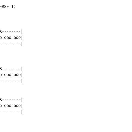
RSE 1)

--------|

-ooo-ooo|

--------|

--------|

-ooo-ooo|

--------|

--------|

-ooo-ooo|

--------|
