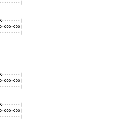
--------|

--------|

-ooo-ooo|

--------|

--------|

-ooo-ooo|

--------|

--------|

-ooo-ooo|

--------|
