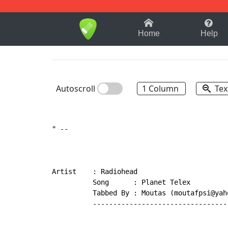
1-9
A
B
C
D
E
F
Home
Help
Autoscroll
1 Column
Tex
" --

Artist    : Radiohead

          Song      : Planet Telex

          Tabbed By : Moutas (moutafpsi@yaho
          ----------------------------------