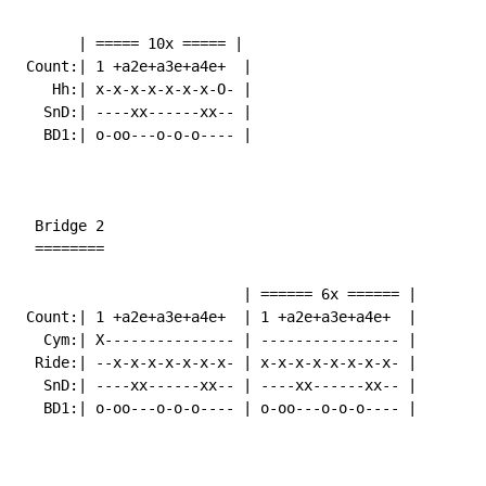
       | ===== 10x ===== |

 Count:| 1 +a2e+a3e+a4e+  |

    Hh:| x-x-x-x-x-x-x-O- |

   SnD:| ----xx------xx-- |

   BD1:| o-oo---o-o-o---- |

  Bridge 2

  ========

                          | ====== 6x ====== |

 Count:| 1 +a2e+a3e+a4e+  | 1 +a2e+a3e+a4e+  |

   Cym:| X--------------- | ---------------- |

  Ride:| --x-x-x-x-x-x-x- | x-x-x-x-x-x-x-x- |

   SnD:| ----xx------xx-- | ----xx------xx-- |

   BD1:| o-oo---o-o-o---- | o-oo---o-o-o---- |
