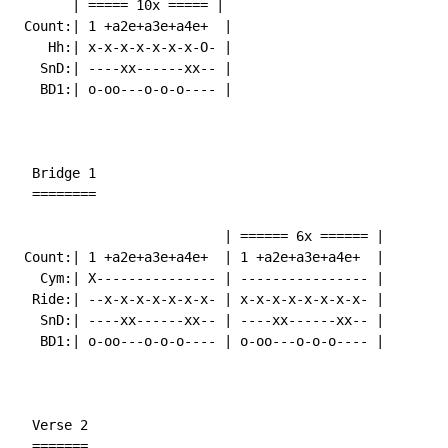
       | ===== 10x ===== |

 Count:| 1 +a2e+a3e+a4e+  |

    Hh:| x-x-x-x-x-x-x-O- |

   SnD:| ----xx------xx-- |

   BD1:| o-oo---o-o-o---- |

  Bridge 1

  ========

                          | ====== 6x ====== |

 Count:| 1 +a2e+a3e+a4e+  | 1 +a2e+a3e+a4e+  |

   Cym:| X--------------- | ---------------- |

  Ride:| --x-x-x-x-x-x-x- | x-x-x-x-x-x-x-x- |

   SnD:| ----xx------xx-- | ----xx------xx-- |

   BD1:| o-oo---o-o-o---- | o-oo---o-o-o---- |

  Verse 2

  =======
