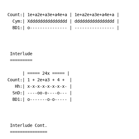
 Count:| 1e+a2e+a3e+a4e+a | 1e+a2e+a3e+a4e+a |

   Cym:| Xddddddddddddddd | dddddddddddddddd |

   BD1:| o--------------- | ---------------- |

  Interlude

  =========

       | ===== 24x ===== |

 Count:| 1 + 2e+a3 + 4 +  |

    Hh:| x-x-x-x-x-x-x-x- |

   SnD:| ----oo-o----o--- |

   BD1:| o-------o-o----- |

  Interlude Cont.

  ===============
