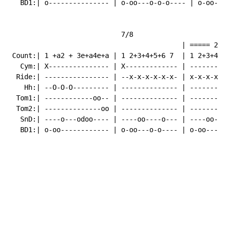
   BD1:| o--------------- | o-oo---o-o-o---- | o-oo---
                            7/8                       
                                           | ===== 2x 
 Count:| 1 +a2 + 3e+a4e+a | 1 2+3+4+5+6 7  | 1 2+3+4+5
   Cym:| X--------------- | X------------- | ---------
  Ride:| ---------------- | --x-x-x-x-x-x- | x-x-x-x-x
    Hh:| --O-O-O--------- | -------------- | ---------
  Tom1:| ------------oo-- | -------------- | ---------
  Tom2:| --------------oo | -------------- | ---------
   SnD:| ----o---odoo---- | ----oo----o--- | ----oo---
   BD1:| o-oo------------ | o-oo---o-o---- | o-oo---o-