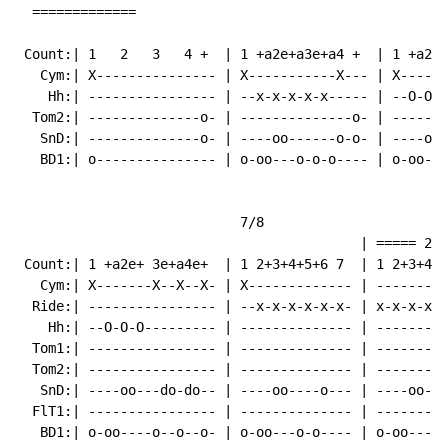
  =============

 Count:| 1   2   3   4 +  | 1 +a2e+a3e+a4 +  | 1 +a2e+
   Cym:| X--------------- | X-----------X--- | X------
    Hh:| ---------------- | --x-x-x-x-x----- | --O-O-O
  Tom2:| --------------o- | --------------o- | -------
   SnD:| --------------o- | ----oo------o-o- | ----oo-
   BD1:| o--------------- | o-oo---o-o-o---- | o-oo---
                            7/8                       
                                           | ===== 2x 
 Count:| 1 +a2e+ 3e+a4e+  | 1 2+3+4+5+6 7  | 1 2+3+4+5
   Cym:| X-------X--X--X- | X------------- | ---------
  Ride:| ---------------- | --x-x-x-x-x-x- | x-x-x-x-x
    Hh:| --O-O-O--------- | -------------- | ---------
  Tom1:| ---------------- | -------------- | ---------
  Tom2:| ---------------- | -------------- | ---------
   SnD:| ----oo---do-do-- | ----oo----o--- | ----oo---
  FlT1:| ---------------- | -------------- | ---------
   BD1:| o-oo----o--o--o- | o-oo---o-o---- | o-oo---o-