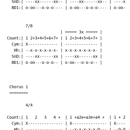
   SnD:| ----xx------xx-- | ----xx------xx-- | ----xx-
   BD1:| o-oo---o-o-o---- | o-oo---o-o-o---- | o-oo---
         7/8

                        | ===== 3x ===== |

 Count:| 1 2+3+4+5+6+7+ | 1 2+3+4+5+6+7+ |

   Cym:| X------------- | -------------- |

    Hh:| --x-x-x-x-x-x- | x-x-x-x-x-x-x- |

   SnD:| ----xx------xx | ----xx------xx |

   BD1:| o-oo---o-o-o-- | o-oo---o-o-o-- |

  Chorus 1

  ========

         4/4

 Count:| 1   2   3   4 +  | 1 +a2e+a3e+a4 +  | 1 + 2 +
   Cym:| X--------------- | X--------------- | X------
    Hh:| ---------------- | --x-x-x-x-x-O--- | --O-O-O