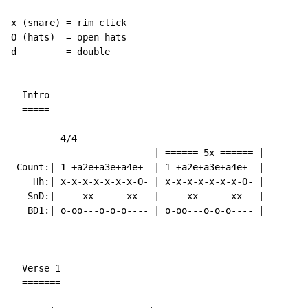
x (snare) = rim click

O (hats)  = open hats

d         = double

  Intro

  =====

         4/4

                          | ====== 5x ====== |

 Count:| 1 +a2e+a3e+a4e+  | 1 +a2e+a3e+a4e+  |

    Hh:| x-x-x-x-x-x-x-O- | x-x-x-x-x-x-x-O- |

   SnD:| ----xx------xx-- | ----xx------xx-- |

   BD1:| o-oo---o-o-o---- | o-oo---o-o-o---- |

  Verse 1

  =======
