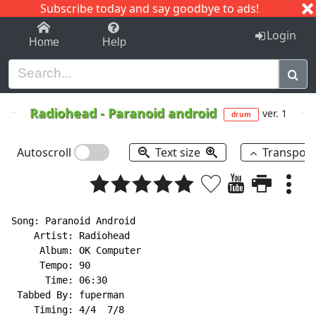
Subscribe today and say goodbye to ads!
1-9
A
B
C
D
E
F
G
H
I
J
K
Login
Home
Help
Radiohead
-
Paranoid android
ver. 1
drum
Autoscroll
Text size
Transpos
Song: Paranoid Android

    Artist: Radiohead

     Album: OK Computer

     Tempo: 90

      Time: 06:30

 Tabbed By: fuperman

    Timing: 4/4  7/8
