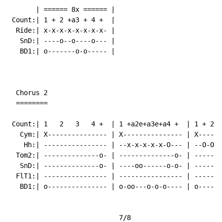
       | ====== 8x ====== |

 Count:| 1 + 2 +a3 + 4 +  |

  Ride:| x-x-x-x-x-x-x-x- |

   SnD:| ----o--o----o--- |

   BD1:| o-------o-o----- |

  Chorus 2

  ========

 Count:| 1   2   3   4 +  | 1 +a2e+a3e+a4 +  | 1 + 2 +
   Cym:| X--------------- | X--------------- | X------
    Hh:| ---------------- | --x-x-x-x-x-O--- | --O-O-O
  Tom2:| --------------o- | --------------o- | -------
   SnD:| --------------o- | ----oo------o-o- | -------
  FlT1:| ---------------- | ---------------- | -------
   BD1:| o--------------- | o-oo---o-o-o---- | o------
                            7/8                       