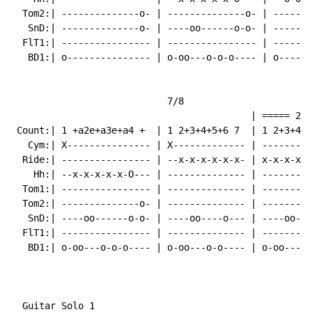
  Tom2:| --------------o- | --------------o- | -------
   SnD:| --------------o- | ----oo------o-o- | -------
  FlT1:| ---------------- | ---------------- | -------
   BD1:| o--------------- | o-oo---o-o-o---- | o------
                            7/8                       
                                           | ===== 2x 
 Count:| 1 +a2e+a3e+a4 +  | 1 2+3+4+5+6 7  | 1 2+3+4+5
   Cym:| X--------------- | X------------- | ---------
  Ride:| ---------------- | --x-x-x-x-x-x- | x-x-x-x-x
    Hh:| --x-x-x-x-x-O--- | -------------- | ---------
  Tom1:| ---------------- | -------------- | ---------
  Tom2:| --------------o- | -------------- | ---------
   SnD:| ----oo------o-o- | ----oo----o--- | ----oo---
  FlT1:| ---------------- | -------------- | ---------
   BD1:| o-oo---o-o-o---- | o-oo---o-o---- | o-oo---o-
  Guitar Solo 1
