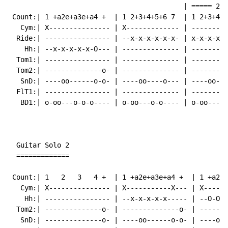
                                           | ===== 2x 
 Count:| 1 +a2e+a3e+a4 +  | 1 2+3+4+5+6 7  | 1 2+3+4+5
   Cym:| X--------------- | X------------- | ---------
  Ride:| ---------------- | --x-x-x-x-x-x- | x-x-x-x-x
    Hh:| --x-x-x-x-x-O--- | -------------- | ---------
  Tom1:| ---------------- | -------------- | ---------
  Tom2:| --------------o- | -------------- | ---------
   SnD:| ----oo------o-o- | ----oo----o--- | ----oo---
  FlT1:| ---------------- | -------------- | ---------
   BD1:| o-oo---o-o-o---- | o-oo---o-o---- | o-oo---o-
  Guitar Solo 2

  =============

 Count:| 1   2   3   4 +  | 1 +a2e+a3e+a4 +  | 1 +a2e+
   Cym:| X--------------- | X-----------X--- | X------
    Hh:| ---------------- | --x-x-x-x-x----- | --O-O-O
  Tom2:| --------------o- | --------------o- | -------
   SnD:| --------------o- | ----oo------o-o- | ----oo-