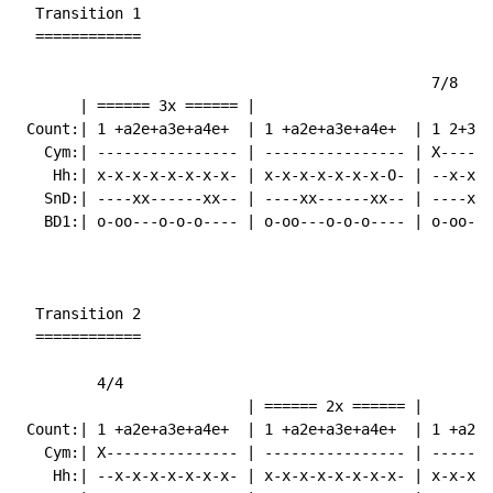
  Transition 1

  ============

                                               7/8

       | ====== 3x ====== |                           
 Count:| 1 +a2e+a3e+a4e+  | 1 +a2e+a3e+a4e+  | 1 2+3+4
   Cym:| ---------------- | ---------------- | X------
    Hh:| x-x-x-x-x-x-x-x- | x-x-x-x-x-x-x-O- | --x-x-x
   SnD:| ----xx------xx-- | ----xx------xx-- | ----xx-
   BD1:| o-oo---o-o-o---- | o-oo---o-o-o---- | o-oo---
  Transition 2

  ============

         4/4

                          | ====== 2x ====== |

 Count:| 1 +a2e+a3e+a4e+  | 1 +a2e+a3e+a4e+  | 1 +a2e+
   Cym:| X--------------- | ---------------- | -------
    Hh:| --x-x-x-x-x-x-x- | x-x-x-x-x-x-x-x- | x-x-x-x