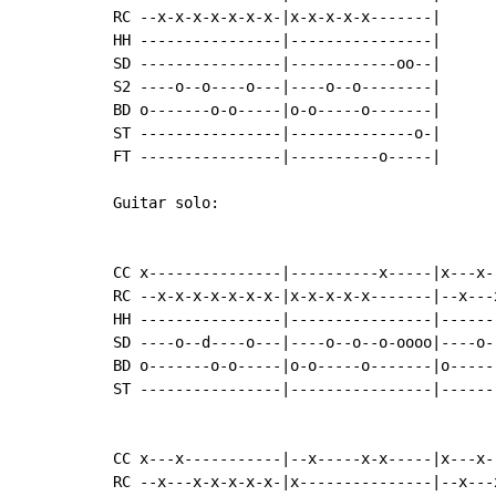
RC --x-x-x-x-x-x-x-|x-x-x-x-x-------|

HH ----------------|----------------|

SD ----------------|------------oo--|

S2 ----o--o----o---|----o--o--------|

BD o-------o-o-----|o-o-----o-------|

ST ----------------|--------------o-|

FT ----------------|----------o-----|

Guitar solo:

CC x---------------|----------x-----|x---x-
RC --x-x-x-x-x-x-x-|x-x-x-x-x-------|--x---
HH ----------------|----------------|------
SD ----o--d----o---|----o--o--o-oooo|----o-
BD o-------o-o-----|o-o-----o-------|o-----
ST ----------------|----------------|------
CC x---x-----------|--x-----x-x-----|x---x-
RC --x---x-x-x-x-x-|x---------------|--x---