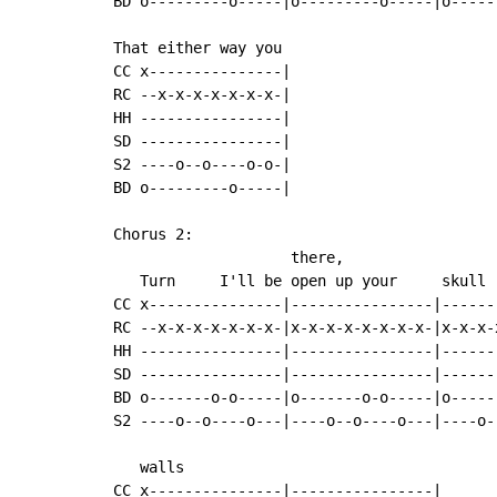
BD o---------o-----|o---------o-----|o-----
That either way you

CC x---------------|

RC --x-x-x-x-x-x-x-|

HH ----------------|

SD ----------------|

S2 ----o--o----o-o-|

BD o---------o-----|

Chorus 2:

                    there,                 
   Turn     I'll be open up your     skull 
CC x---------------|----------------|------
RC --x-x-x-x-x-x-x-|x-x-x-x-x-x-x-x-|x-x-x-
HH ----------------|----------------|------
SD ----------------|----------------|------
BD o-------o-o-----|o-------o-o-----|o-----
S2 ----o--o----o---|----o--o----o---|----o-
   walls

CC x---------------|----------------|
