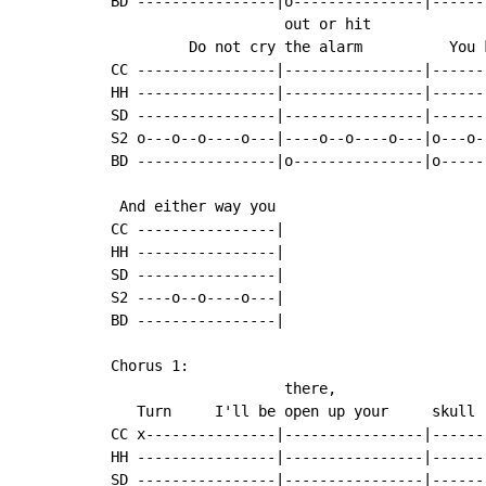
BD ----------------|o---------------|------
                    out or hit

         Do not cry the alarm          You 
CC ----------------|----------------|------
HH ----------------|----------------|------
SD ----------------|----------------|------
S2 o---o--o----o---|----o--o----o---|o---o-
BD ----------------|o---------------|o-----
 And either way you

CC ----------------|

HH ----------------|

SD ----------------|

S2 ----o--o----o---|

BD ----------------|

Chorus 1:

                    there,                 
   Turn     I'll be open up your     skull 
CC x---------------|----------------|------
HH ----------------|----------------|------
SD ----------------|----------------|------