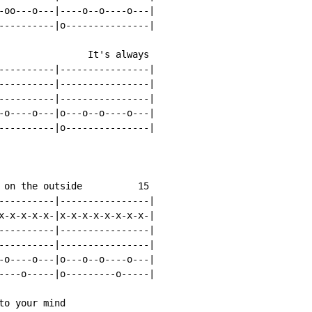
-oo---o---|----o--o----o---|

----------|o---------------|

                It's always

----------|----------------|

----------|----------------|

----------|----------------|

-o----o---|o---o--o----o---|

----------|o---------------|

 on the outside          15

----------|----------------|

x-x-x-x-x-|x-x-x-x-x-x-x-x-|

----------|----------------|

----------|----------------|

-o----o---|o---o--o----o---|

----o-----|o---------o-----|

o your mind
