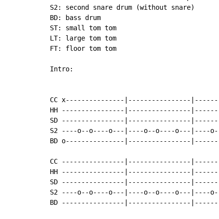
S2: second snare drum (without snare)

BD: bass drum

ST: small tom tom

LT: large tom tom

FT: floor tom tom

Intro:

CC x---------------|----------------|------
HH ----------------|----------------|------
SD ----------------|----------------|------
S2 ----o--o----o---|----o--o----o---|----o-
BD o---------------|----------------|------
                                           
CC ----------------|----------------|------
HH ----------------|----------------|------
SD ----------------|----------------|------
S2 ----o--o----o---|----o--o----o---|----o-
BD ----------------|----------------|------