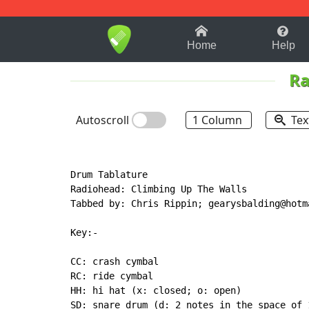
1-9
A
B
C
D
E
F
Home
Help
Ra
Autoscroll
1 Column
Tex
Drum Tablature

Radiohead: Climbing Up The Walls

Tabbed by: Chris Rippin; gearysbalding@hotma
Key:-

CC: crash cymbal

RC: ride cymbal

HH: hi hat (x: closed; o: open)

SD: snare drum (d: 2 notes in the space of 1