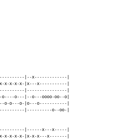
----------|--x-------------|

x-x-x-x-x-|x---x-----------|

----------|----------------|

-o----o---|--o---oooo-oo--o|

--o-o---o-|o---o-----------|

----------|----------o--oo-|

----------|------x---x-----|

x-x-x-x-x-|x-x-x---x-------|
