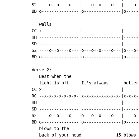
S2 ----o--o----o---|----o--o----o---|----o-
BD o---------------|o---------------|o-----
   walls                                   
CC x---------------|----------------|------
HH ----------------|----------------|------
SD ----------------|----------------|------
S2 ----o--o----o---|o---o--o----o---|o---o-
BD o---------------|o---------------|o-----
Verse 2:

   Best when the

   light is off     It's always      better
CC x---------------|----------------|------
RC --x-x-x-x-x-x-x-|x-x-x-x-x-x-x-x-|x-x-x-
HH ----------------|----------------|------
SD ----------------|----------------|------
S2 ----o--o----o---|o---o--o----o---|----o-
BD o---------------|o---------------|o-----
   blows to the

   back of your head              15 blows t