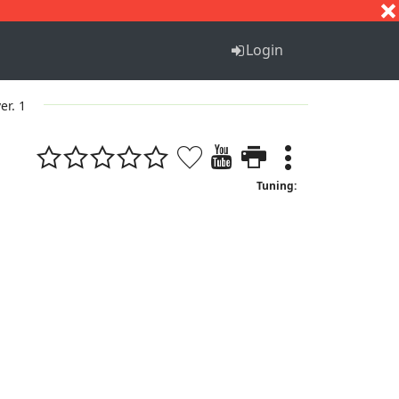
S
T
U
V
W
X
Y
Z
Login
er. 1
Tuning: