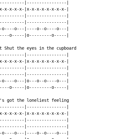
----------|----------------|

x-x-x-x-x-|x-x-x-x-x-x-x-x-|

----------|----------------|

----------|----------------|

-o----o---|----o--o----o---|

----o-----|o---------o-----|

t Shut the eyes in the cupboard

----------|----------------|

x-x-x-x-x-|x-x-x-x-x-x-x-x-|

----------|----------------|

----------|----------------|

-o----o---|o---o--o----o---|

----o-----|o---------o-----|

's got the loneliest feeling

----------|----------------|

x-x-x-x-x-|x-x-x-x-x-x-x-x-|

----------|----------------|

----------|----------------|

-o----o---|----o--o----o---|
