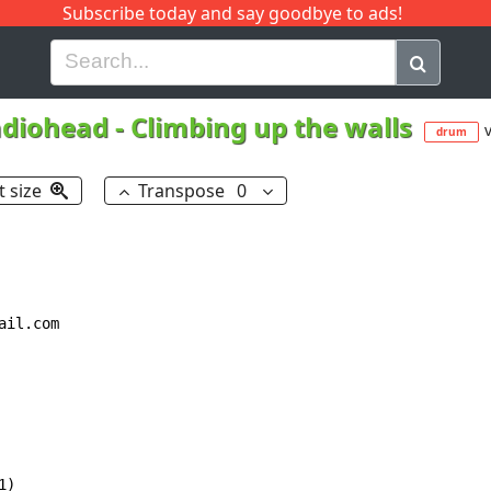
Subscribe today and say goodbye to ads!
G
H
I
J
K
L
M
N
O
P
Q
R
diohead
-
Climbing up the walls
v
drum
t size
Transpose
0
il.com

)
