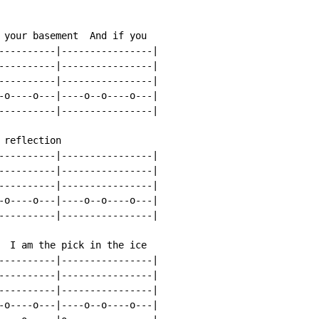
 your basement  And if you

----------|----------------|

----------|----------------|

----------|----------------|

-o----o---|----o--o----o---|

----------|----------------|

reflection

----------|----------------|

----------|----------------|

----------|----------------|

-o----o---|----o--o----o---|

----------|----------------|

  I am the pick in the ice

----------|----------------|

----------|----------------|

----------|----------------|

-o----o---|----o--o----o---|
