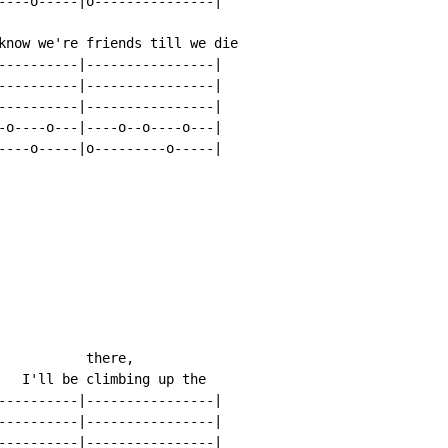
----o-----|o---------------|

know we're friends till we die

----------|----------------|

----------|----------------|

----------|----------------|

-o----o---|----o--o----o---|

----o-----|o---------o-----|

           there,

   I'll be climbing up the

----------|----------------|

----------|----------------|

----------|----------------|
