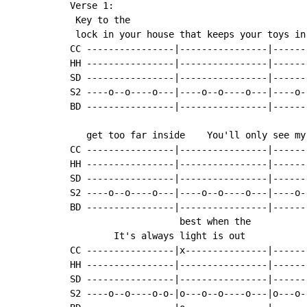
Verse 1:

 Key to the

 lock in your house that keeps your toys in
CC ----------------|----------------|------
HH ----------------|----------------|------
SD ----------------|----------------|------
S2 ----o--o----o---|----o--o----o---|----o-
BD ----------------|----------------|------
   get too far inside    You'll only see my 
CC ----------------|----------------|------
HH ----------------|----------------|------
SD ----------------|----------------|------
S2 ----o--o----o---|----o--o----o---|----o-
BD ----------------|----------------|------
                    best when the

        It's always light is out           
CC ----------------|x---------------|------
HH ----------------|----------------|------
SD ----------------|----------------|------
S2 ----o--o----o-o-|o---o--o----o---|o---o-