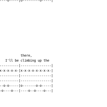
----o-----|o---------o-----|

           there,

   I'll be climbing up the

----------|----------------|

x-x-x-x-x-|x-x-x-x-x-x-x-x-|

----------|----------------|

----------|----------------|

--o-o-----|o-------o-o-----|

-o----o---|----o--o----o---|
