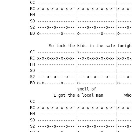
CC ----------------|----------------|------
RC x-x-x-x-x-x-x-x-|x-x-x-x-x-x-x-x-|x-x-x-
HH ----------------|----------------|------
SD ----------------|----------------|------
S2 ----o--o----o---|----o--o----o---|----o-
BD o---------o-----|o---------o-----|o-----
        So lock the kids in the safe tonigh
CC ----------------|x---------------|------
RC x-x-x-x-x-x-x-x-|--x-x-x-x-x-x-x-|x-x-x-
HH ----------------|----------------|------
SD ----------------|----------------|------
S2 ----o--o----o---|----o--o----o---|----o-
BD o-o-------o-----|o---------------|o-----
                    smell of

          I got the a local man         Who
CC ----------------|----------------|------
RC x-x-x-x-x-x-x-x-|x-x-x-x-x-x-x-x-|x-x-x-
HH ----------------|----------------|------
SD ----------------|----------------|------
S2 ----o--o----o---|----o--o----o---|----o-