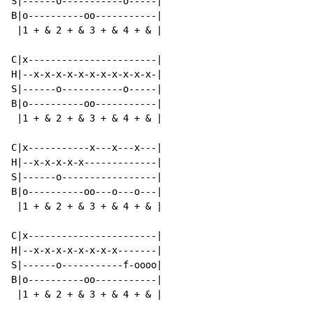
S|------o-----------o-----|

B|o----------oo-----------|

 |1 + & 2 + & 3 + & 4 + & |

C|x-----------------------|

H|--x-x-x-x-x-x-x-x-x-x-x-|

S|------o-----------o-----|

B|o----------oo-----------|

 |1 + & 2 + & 3 + & 4 + & |

C|x-----------x---x---x---|

H|--x-x-x-x-x-------------|

S|------o-----------------|

B|o----------oo---o---o---|

 |1 + & 2 + & 3 + & 4 + & |

C|x-----------------------|

H|--x-x-x-x-x-x-x-x-------|

S|------o-----------f-oooo|

B|o----------oo-----------|

 |1 + & 2 + & 3 + & 4 + & |
