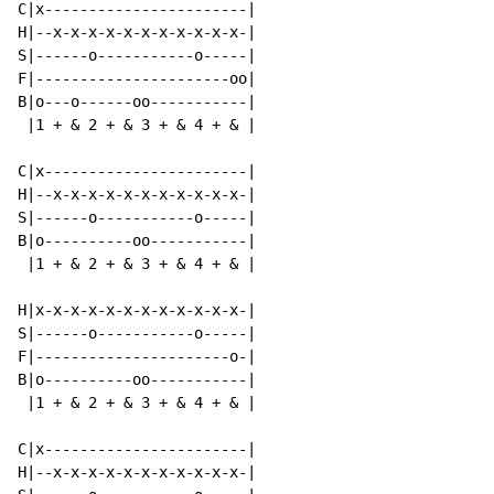
C|x-----------------------|

H|--x-x-x-x-x-x-x-x-x-x-x-|

S|------o-----------o-----|

F|----------------------oo|

B|o---o------oo-----------|

 |1 + & 2 + & 3 + & 4 + & |

C|x-----------------------|

H|--x-x-x-x-x-x-x-x-x-x-x-|

S|------o-----------o-----|

B|o----------oo-----------|

 |1 + & 2 + & 3 + & 4 + & |

H|x-x-x-x-x-x-x-x-x-x-x-x-|

S|------o-----------o-----|

F|----------------------o-|

B|o----------oo-----------|

 |1 + & 2 + & 3 + & 4 + & |

C|x-----------------------|

H|--x-x-x-x-x-x-x-x-x-x-x-|
