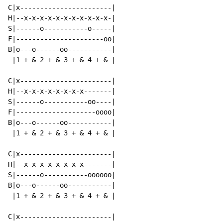
C|x-----------------------|

H|--x-x-x-x-x-x-x-x-x-x-x-|

S|------o-----------o-----|

F|----------------------oo|

B|o---o------oo-----------|

 |1 + & 2 + & 3 + & 4 + & |

C|x-----------------------|

H|--x-x-x-x-x-x-x-x-------|

S|------o-----------oo----|

F|--------------------oooo|

B|o---o------oo-----------|

 |1 + & 2 + & 3 + & 4 + & |

C|x-----------------------|

H|--x-x-x-x-x-x-x-x-------|

S|------o-----------oooooo|

B|o---o------oo-----------|

 |1 + & 2 + & 3 + & 4 + & |

C|x-----------------------|
