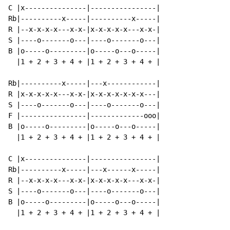
C |x---------------|----------------|

Rb|----------x-----|----------x-----|

R |--x-x-x-x---x-x-|x-x-x-x-x---x-x-|

S |----o-------o---|----o-------o---|

B |o-----o---------|o-----o---o-----|

  |1 + 2 + 3 + 4 + |1 + 2 + 3 + 4 + |

Rb|----------x-----|---x------------|

R |x-x-x-x-x---x-x-|x-x-x-x-x-x-x---|

S |----o-------o---|----o-------o---|

F |----------------|-------------ooo|

B |o-----o---------|o-----o---o-----|

  |1 + 2 + 3 + 4 + |1 + 2 + 3 + 4 + |

C |x---------------|----------------|

Rb|----------x-----|---x------x-----|

R |--x-x-x-x---x-x-|x-x-x-x-x---x-x-|

S |----o-------o---|----o-------o---|

B |o-----o---------|o-----o---o-----|

  |1 + 2 + 3 + 4 + |1 + 2 + 3 + 4 + |
