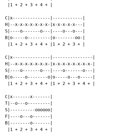
 |1 + 2 + 3 + 4 + |

C|x---------------|------------|

H|--x-x-x-x-x-x-x-|x-x-x-x-x---|

S|----o-------o---|----o---o---|

B|o-----o---------|o--------oo-|

 |1 + 2 + 3 + 4 + |1 + 2 + 3 + |

C|x---------------|----------------|

H|--x-x-x-x-x-x-x-|x-x-x-x-x-x-x-x-|

S|----o-------o---|----o-------o---|

B|o-----o--------o|o-----o---o-----|

 |1 + 2 + 3 + 4 + |1 + 2 + 3 + 4 + |

C|x-------x-------|

T|--o---o---------|

S|----------oooooo|

F|----o---o-------|

B|--------o-------|

 |1 + 2 + 3 + 4 + |
