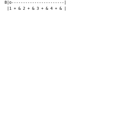
B|o-----------------------|

 |1 + & 2 + & 3 + & 4 + & |