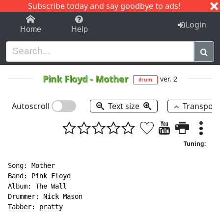
Subscribe today and say goodbye to ads!
1-9
A
B
C
D
E
F
G
H
I
J
K
Login
Home
Help
Pink Floyd
-
Mother
ver. 2
drum
Autoscroll
Text size
Transpos
Tuning:
Song: Mother

Band: Pink Floyd

Album: The Wall

Drummer: Nick Mason

Tabber: pratty
