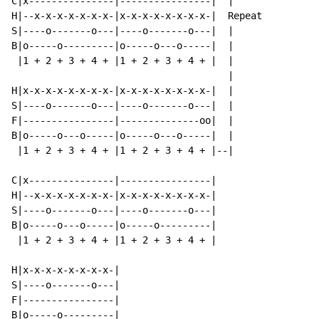
C|x---------------|----------------|  |

H|--x-x-x-x-x-x-x-|x-x-x-x-x-x-x-x-|  Repeat

S|----o-------o---|----o-------o---|  |

B|o-----o---------|o-----o---o-----|  |

 |1 + 2 + 3 + 4 + |1 + 2 + 3 + 4 + |  |

                                      |

H|x-x-x-x-x-x-x-x-|x-x-x-x-x-x-x-x-|  |

S|----o-------o---|----o-------o---|  |

F|----------------|--------------oo|  |

B|o-----o---o-----|o-----o---o-----|  |

 |1 + 2 + 3 + 4 + |1 + 2 + 3 + 4 + |--|

C|x---------------|----------------|

H|--x-x-x-x-x-x-x-|x-x-x-x-x-x-x-x-|

S|----o-------o---|----o-------o---|

B|o-----o---o-----|o-----o---------|

 |1 + 2 + 3 + 4 + |1 + 2 + 3 + 4 + |

H|x-x-x-x-x-x-x-x-|

S|----o-------o---|

F|----------------|

B|o-----o---------|
