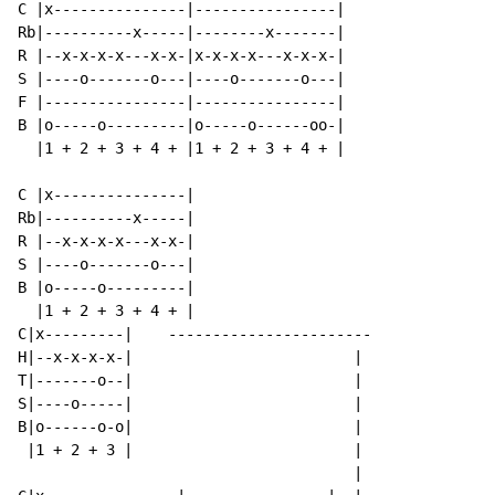
C |x---------------|----------------|

Rb|----------x-----|--------x-------|

R |--x-x-x-x---x-x-|x-x-x-x---x-x-x-|

S |----o-------o---|----o-------o---|

F |----------------|----------------|

B |o-----o---------|o-----o------oo-|

  |1 + 2 + 3 + 4 + |1 + 2 + 3 + 4 + |

C |x---------------|

Rb|----------x-----|

R |--x-x-x-x---x-x-|

S |----o-------o---|

B |o-----o---------|

  |1 + 2 + 3 + 4 + |

C|x---------|    -----------------------

H|--x-x-x-x-|                         |

T|-------o--|                         |

S|----o-----|                         |

B|o------o-o|                         |

 |1 + 2 + 3 |                         |

                                      |
