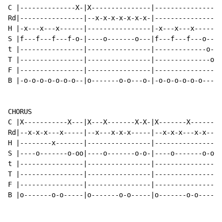
C |--------------X-|X---------------|----------------|

Rd|----------------|--x-x-x-x-x-x-x-|----------------|

H |-x---x---x------|----------------|-x---x---x------|

S |f---f---f---f-o-|----o-------o---|f---f---f---o---|

t |----------------|----------------|-------------o--|

T |----------------|----------------|--------------o-|

F |----------------|----------------|---------------o|

B |-o-o-o-o-o-o-o--|o-------o-o---o-|-o-o-o-o-o-o----|

CHORUS

C |X-----------X---|X---X-------X-X-|X-------X-------|
Rd|--x-x-x---x-----|--x---x-x-x-----|--x-x-x---x-x---|
H |--------x-------|----------------|----------------|
S |----o-------o-oo|----o-------o-o-|----o-------o-oo|
t |----------------|----------------|----------------|
T |----------------|----------------|----------------|
F |----------------|----------------|----------------|
B |o-------o-o-----|o-------o-o-----|o-------o-o-----|