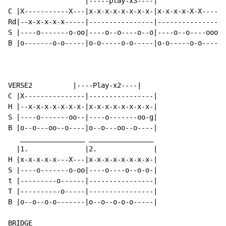
                   |-----play-x3----|

C |X-----------X---|x-x-x-x-x-x-x-x-|x-x-x-x-X-X-----|

Rd|--x-x-x-x-x-----|----------------|----------------|

S |----o-------o-oo|----o--o----o--o|----o--o----ooo-|

B |o-------o-o-----|o-o-----o-o-----|o-o-----o-o-----|

VERSE2          |----Play-x2----|

C |X---------------|----------------|

H |--x-x-x-x-x-x-x-|x-x-x-x-x-x-x-x-|

S |----o-------oo--|----o-------oo-g|

B |o--o---oo--o----|o--o---oo--o----|

   ________________ ________________

  |1.              |2.              |

H |x-x-x-x-x---X---|x-x-x-x-x-x-x-x-|

S |----o-------o-oo|----o----o--o-o-|

t |---------o------|----------------|

T |----------o-----|----------------|

B |o--o--o-o-------|o--o--o-o-o-----|

BRIDGE
