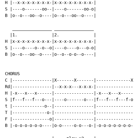
H |--x-x-x-x-x-x-x-|x-x-x-x-x-x-x-x-|

S |----o-------oo--|----o-------oo-o|

B |o--o---oo--o----|o--o---oo--o----|

   ________________ ________________

  |1.              |2.              |

H |x-x-x-x-x-x-x-x-|x-x-x-x-x-x-x-x-|

S |----o----o--o--o|----o----o---o-o|

B |o--o---oo--o----|o--o--o-o--o----|

CHORUS

C |----------------|X-------X-------|--------------X-|

Rd|----------------|--x-x-x---x-x-x-|----------------|

H |-x---x---x------|----------------|-x---x---x------|

S |f---f---f---o---|----o-------o---|f---f---f---f-o-|

t |-------------o--|----------------|----------------|

T |--------------o-|----------------|----------------|

F |---------------o|----------------|----------------|

B |-o-o-o-o-o-o----|o-o-----o-o---o-|-o-o-o-o-o-o-o--|
