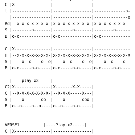
C |X---------------|----------------|----------------|

t |----------------|----------------|-------------o--|

T |----------------|----------------|--------------o-|

Rd|--x-x-x-x-x-x-x-|x-x-x-x-x-x-x-x-|x-x-x-x-x-x-x---|

S |--------o-------|--------o-------|--------o-------|

B |o-o-------------|o-o-------------|o-o-------------|

C |X---------------|----------------|----------------|
H |--x-x-x-x-x-x-x-|x-x-x-x-x-x-x-x-|x-x-x-x-x-x-x-X-|
S |----o--o----o--o|----o--o----o--o|----o--o----o--o|
B |o-o-----o-o-----|o-o-----o-o-----|o-o-----o-o-----|
  |----play-x3-----|

C2|X---------------|X-------X-X-----|

C |--X-X-X-X-X-X-X-|--X-X-X-----X---|

S |----o-------oo--|----o-------ooo-|

B |o--o----o--o----|o--o----o-o-----|

VERSE1          |----Play-x2-----|

C |X---------------|----------------|
