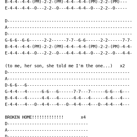
B-4-4--4-4-(PM)-2-2-(PM)-4-4--4-4-(PM)-2-2-(PM)---

E-4-4--4-4--0---2-2--0---4-4--4-4--0---2-2--0-----

D-----------------------------------------------------
A-----------------------------------------------------
D-----------------------------------------------------
G-6-6--6-6------2-2------7-7--6-6------2-2------7-7-7-
B-4-4--4-4-(PM)-2-2-(PM)-4-4--4-4-(PM)-2-2-(PM)-4-4-4-
E-4-4--4-4--0---2-2--0---4-4--4-4--0---2-2--0---4-4-4-
(to me, her son, she told me I'm the one...)   x2

D--------------------------------------------------

A--------------------------------------------------

D-6-6---6------------------------------------------

G-4-4---4------6-6---6------7-7---7------6-6---6---

B-4-4---4------4-4---4------4-4---4------4-4---4---

E-4-4---4---0--4-4---4---0--4-4---4---0--4-4---4---

BROKEN HOME!!!!!!!!!!!!!       x4

D---------------------------------

A---------------------------------

D---------------------------------
