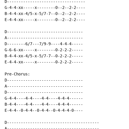
D----------------------------------

G-4-4-xx-----x--------0--2--2-2----

B-4-4-xx-4/5-x-5/7-7--0--2--2-2----

E-4-4-xx-----x--------0--2--2-2----

D---------------------------------

A---------------------------------

D--------6/7---7/9-9----4-4-4-----

G-6-6-xx-----x--------0-2-2-2-----

B-4-4-xx-4/5-x-5/7-7--0-2-2-2-----

E-4-4-xx-----x--------0-2-2-2-----

Pre-Chorus:

D---------------------------------

A---------------------------------

D---------------------------------

G-4-4----4-4----4-4----4-4-4------

B-4-4----4-4----4-4----4-4-4------

E-4-4--0-4-4--0-4-4--0-4-4-4-0----

D----------------------------------------

A----------------------------------------
