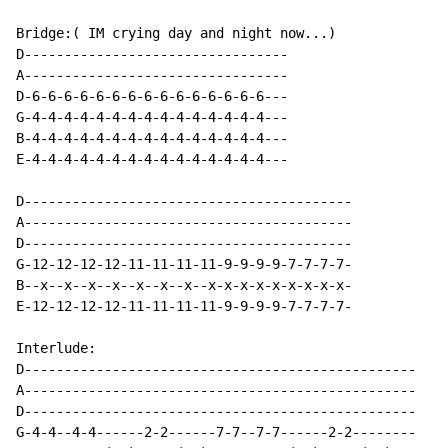
Bridge:( IM crying day and night now...)

D---------------------------------

A---------------------------------

D-6-6-6-6-6-6-6-6-6-6-6-6-6-6-6---

G-4-4-4-4-4-4-4-4-4-4-4-4-4-4-4---

B-4-4-4-4-4-4-4-4-4-4-4-4-4-4-4---

E-4-4-4-4-4-4-4-4-4-4-4-4-4-4-4---

D-----------------------------------------

A-----------------------------------------

D-----------------------------------------

G-12-12-12-12-11-11-11-11-9-9-9-9-7-7-7-7-

B--x--x--x--x--x--x--x--x-x-x-x-x-x-x-x-x-

E-12-12-12-12-11-11-11-11-9-9-9-9-7-7-7-7-

Interlude:

D-------------------------------------------------

A-------------------------------------------------

D-------------------------------------------------

G-4-4--4-4------2-2------7-7--7-7------2-2--------
