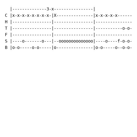
  |--------------3-x----------------|

C |x-x-x-x-x-x-x-x-|X---------------|x-x-x-x-x------x-
H |----------------|----------------|-----------------
T |----------------|----------------|-----------o-o---
F |----------------|----------------|-----------------
S |----o-------o---|--oooooooooooooo|----o----f-o-o---
B |o-o-----o-o-----|o---------------|o-o-----o--o-o-o-