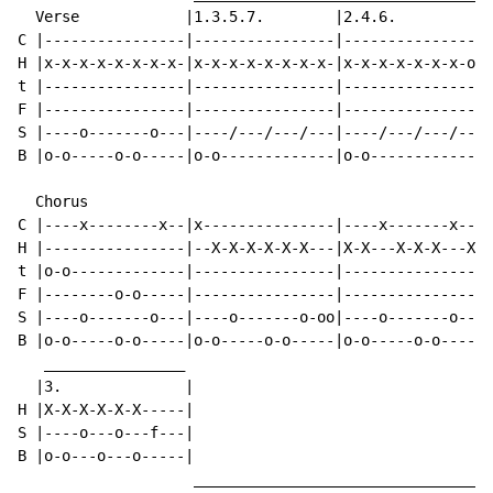
  Verse            |1.3.5.7.        |2.4.6.          |
C |----------------|----------------|----------------|
H |x-x-x-x-x-x-x-x-|x-x-x-x-x-x-x-x-|x-x-x-x-x-x-x-o-|
t |----------------|----------------|----------------|
F |----------------|----------------|----------------|
S |----o-------o---|----/---/---/---|----/---/---/---|
B |o-o-----o-o-----|o-o-------------|o-o-------------|
                                                      
  Chorus                                             |
C |----x--------x--|x---------------|----x-------x---|
H |----------------|--X-X-X-X-X-X---|X-X---X-X-X---X-|
t |o-o-------------|----------------|----------------|
F |--------o-o-----|----------------|----------------|
S |----o-------o---|----o-------o-oo|----o-------o---|
B |o-o-----o-o-----|o-o-----o-o-----|o-o-----o-o-----|
   ________________

  |3.              |

H |X-X-X-X-X-X-----|

S |----o---o---f---|

B |o-o---o---o-----|

                    _________________________________
