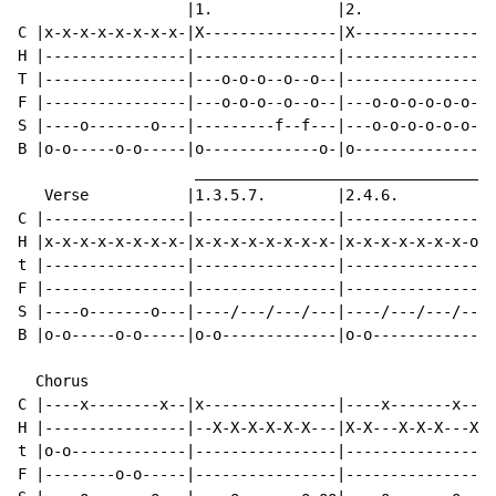
                   |1.              |2.              |

C |x-x-x-x-x-x-x-x-|X---------------|X---------------|

H |----------------|----------------|---------------X|

T |----------------|---o-o-o--o--o--|----------------|

F |----------------|---o-o-o--o--o--|---o-o-o-o-o-o--|

S |----o-------o---|---------f--f---|---o-o-o-o-o-o--|

B |o-o-----o-o-----|o-------------o-|o---------------|

                    __________________________________
   Verse           |1.3.5.7.        |2.4.6.          |
C |----------------|----------------|----------------|
H |x-x-x-x-x-x-x-x-|x-x-x-x-x-x-x-x-|x-x-x-x-x-x-x-o-|
t |----------------|----------------|----------------|
F |----------------|----------------|----------------|
S |----o-------o---|----/---/---/---|----/---/---/---|
B |o-o-----o-o-----|o-o-------------|o-o-------------|
                                                      
  Chorus                                             |
C |----x--------x--|x---------------|----x-------x---|
H |----------------|--X-X-X-X-X-X---|X-X---X-X-X---X-|
t |o-o-------------|----------------|----------------|
F |--------o-o-----|----------------|----------------|