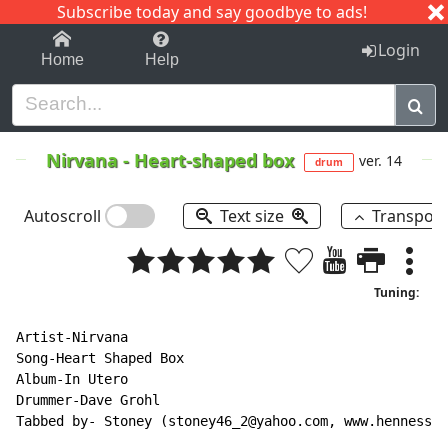
Subscribe today and say goodbye to ads!
1-9
A
B
C
D
E
F
G
H
I
J
K
Login
Home
Help
Nirvana
-
Heart-shaped box
ver. 14
drum
Autoscroll
Text size
Transpos
Tuning:
Artist-Nirvana

Song-Heart Shaped Box

Album-In Utero

Drummer-Dave Grohl

Tabbed by- Stoney (stoney46_2@yahoo.com, www.hennessyb
                    __________________________________