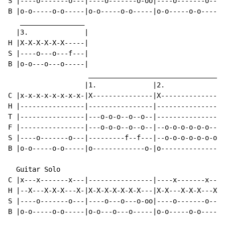
S |----o-------o---|----o-------o-oo|----o-------o---|
B |o-o-----o-o-----|o-o-----o-o-----|o-o-----o-o-----|
   ________________

  |3.              |

H |X-X-X-X-X-X-----|

S |----o---o---f---|

B |o-o---o---o-----|

                    ________________________________

                   |1.              |2.              |

C |x-x-x-x-x-x-x-x-|X---------------|X---------------|

H |----------------|----------------|----------------|

T |----------------|---o-o-o--o--o--|----------------|

F |----------------|---o-o-o--o--o--|--o-o-o-o-o-o---|

S |----o-------o---|---------f--f---|--o-o-o-o-o-o-oo|

B |o-o-----o-o-----|o-------------o-|o---------------|

  Guitar Solo

C |x---x-------x---|----------------|----x-------x---|
H |--X---X-X-X---X-|X-X-X-X-X-X-X---|X-X---X-X-X---X-|
S |----o-------o---|----o---o---o-oo|----o-------o---|
B |o-o-----o-o-----|o-o---o---o-----|o-o-----o-o-----|