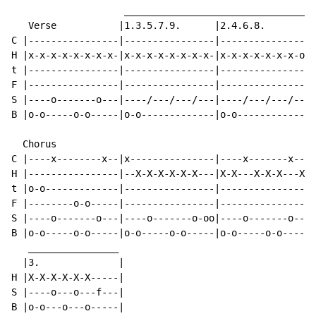
                    __________________________________
   Verse           |1.3.5.7.9.      |2.4.6.8.        |
C |----------------|----------------|----------------|
H |x-x-x-x-x-x-x-x-|x-x-x-x-x-x-x-x-|x-x-x-x-x-x-x-o-|
t |----------------|----------------|----------------|
F |----------------|----------------|----------------|
S |----o-------o---|----/---/---/---|----/---/---/---|
B |o-o-----o-o-----|o-o-------------|o-o-------------|
                                                      
  Chorus                                             |
C |----x--------x--|x---------------|----x-------x---|
H |----------------|--X-X-X-X-X-X---|X-X---X-X-X---X-|
t |o-o-------------|----------------|----------------|
F |--------o-o-----|----------------|----------------|
S |----o-------o---|----o-------o-oo|----o-------o---|
B |o-o-----o-o-----|o-o-----o-o-----|o-o-----o-o-----|
   ________________

  |3.              |

H |X-X-X-X-X-X-----|

S |----o---o---f---|

B |o-o---o---o-----|
