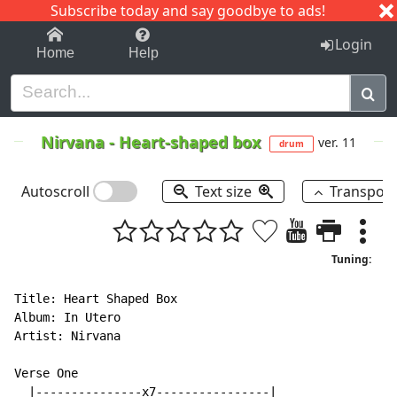
Subscribe today and say goodbye to ads!
1-9
A
B
C
D
E
F
G
H
I
J
K
Login
Home
Help
Nirvana
-
Heart-shaped box
ver. 11
drum
Autoscroll
Text size
Transpos
Tuning:
Title: Heart Shaped Box

Album: In Utero

Artist: Nirvana

Verse One

  |---------------x7----------------|
