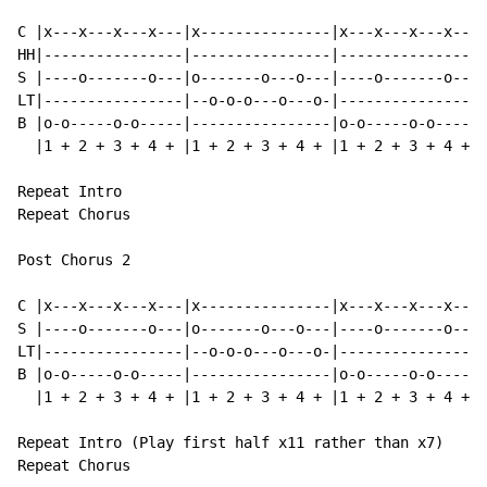
C |x---x---x---x---|x---------------|x---x---x---x---|
HH|----------------|----------------|----------------|
S |----o-------o---|o-------o---o---|----o-------o---|
LT|----------------|--o-o-o---o---o-|----------------|
B |o-o-----o-o-----|----------------|o-o-----o-o-----|
  |1 + 2 + 3 + 4 + |1 + 2 + 3 + 4 + |1 + 2 + 3 + 4 + |
Repeat Intro

Repeat Chorus

Post Chorus 2

C |x---x---x---x---|x---------------|x---x---x---x---|
S |----o-------o---|o-------o---o---|----o-------o---|
LT|----------------|--o-o-o---o---o-|----------------|
B |o-o-----o-o-----|----------------|o-o-----o-o-----|
  |1 + 2 + 3 + 4 + |1 + 2 + 3 + 4 + |1 + 2 + 3 + 4 + |
Repeat Intro (Play first half x11 rather than x7)

Repeat Chorus
