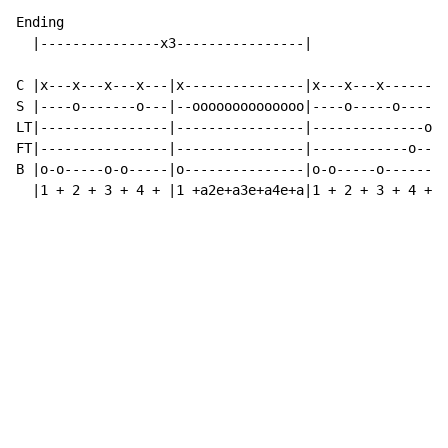
Ending

  |---------------x3----------------|

C |x---x---x---x---|x---------------|x---x---x-------|
S |----o-------o---|--oooooooooooooo|----o-----o-----|
LT|----------------|----------------|--------------o-|
FT|----------------|----------------|------------o---|
B |o-o-----o-o-----|o---------------|o-o-----o-------|
  |1 + 2 + 3 + 4 + |1 +a2e+a3e+a4e+a|1 + 2 + 3 + 4 + |