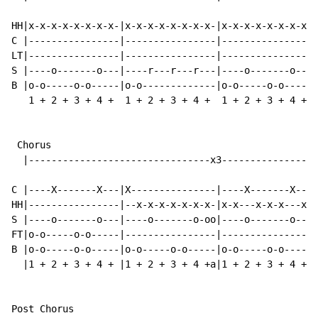
HH|x-x-x-x-x-x-x-x-|x-x-x-x-x-x-x-x-|x-x-x-x-x-x-x-x-|
C |----------------|----------------|----------------|
LT|----------------|----------------|----------------|
S |----o-------o---|----r---r---r---|----o-------o---|
B |o-o-----o-o-----|o-o-------------|o-o-----o-o-----|
   1 + 2 + 3 + 4 +  1 + 2 + 3 + 4 +  1 + 2 + 3 + 4 +  
 Chorus

  |--------------------------------x3-----------------
C |----X-------X---|X---------------|----X-------X---|
HH|----------------|--x-x-x-x-x-x-x-|x-x---x-x-x---x-|
S |----o-------o---|----o-------o-oo|----o-------o---|
FT|o-o-----o-o-----|----------------|----------------|
B |o-o-----o-o-----|o-o-----o-o-----|o-o-----o-o-----|
  |1 + 2 + 3 + 4 + |1 + 2 + 3 + 4 +a|1 + 2 + 3 + 4 + |
Post Chorus
