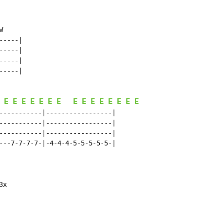


----|

----|

----|

----|

E
E
E
E
E
E
E
E
E
E
E
E
E
E
E
-----------|-----------------|

-----------|-----------------|

-----------|-----------------|

---7-7-7-7-|-4-4-4-5-5-5-5-5-|

3x
