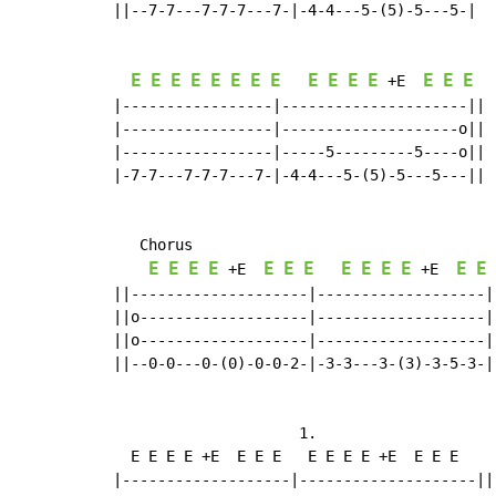
||--7-7---7-7-7---7-|-4-4---5-(5)-5---5-|

E
E
E
E
E
E
E
E
E
E
E
E
E
E
E
 +E  
|-----------------|---------------------||

|-----------------|--------------------o||

|-----------------|-----5---------5----o||

|-7-7---7-7-7---7-|-4-4---5-(5)-5---5---||

   Chorus

E
E
E
E
E
E
E
E
E
E
E
E
E
 +E  
 +E  
||--------------------|-------------------|

||o-------------------|-------------------|

||o-------------------|-------------------|

||--0-0---0-(0)-0-0-2-|-3-3---3-(3)-3-5-3-|

                     1.                     
  E E E E +E  E E E   E E E E +E  E E E    
|-------------------|--------------------||