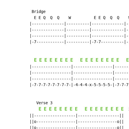
 Bridge

  E E Q  Q  Q    W          E E Q  Q  Q    W
|--------------|----------|--------------|--
|--------------|----------|--------------|--
|--------------|----------|--------------|--
|-7------------|----------|-7-7----------|--
E
E
E
E
E
E
E
E
E
E
E
E
E
E
E
E
E
|-----------------|-----------------|------
|-----------------|-----------------|------
|-----------------|-----------------|------
|-7-7-7-7-7-7-7-7-|-4-4-4-x-5-5-5-5-|-7-7-7
   Verse 3

E
E
E
E
E
E
E
E
E
E
E
E
E
E
E
E
  
||------------------|------------------||

||o-----------------|-----------------o||

||o-----------------|-----------------o||
