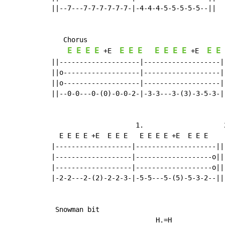
||--7---7-7-7-7-7-7-|-4-4-4-5-5-5-5-5--||

   Chorus

E
E
E
E
E
E
E
E
E
E
E
E
E
 +E  
 +E  
||--------------------|-------------------|

||o-------------------|-------------------|

||o-------------------|-------------------|

||--0-0---0-(0)-0-0-2-|-3-3---3-(3)-3-5-3-|

                     1.                    2
  E E E E +E  E E E   E E E E +E  E E E    
|-------------------|--------------------||
|-------------------|-------------------o||
|-------------------|-------------------o||
|-2-2---2-(2)-2-2-3-|-5-5---5-(5)-5-3-2--||
 Snowman bit

                          H.=H
