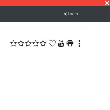
S
T
U
V
W
X
Y
Z
Login