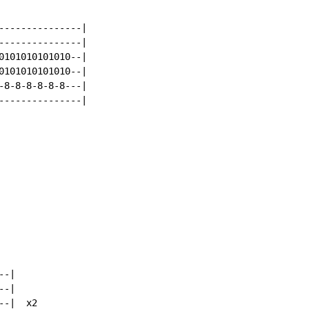
---------------|

---------------|

0101010101010--|

0101010101010--|

-8-8-8-8-8-8---|

---------------|

-|

-|

-|  x2
