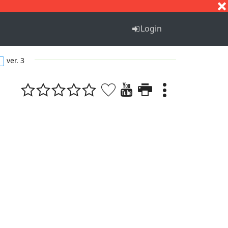
S
T
U
V
W
X
Y
Z
Login
ver. 3