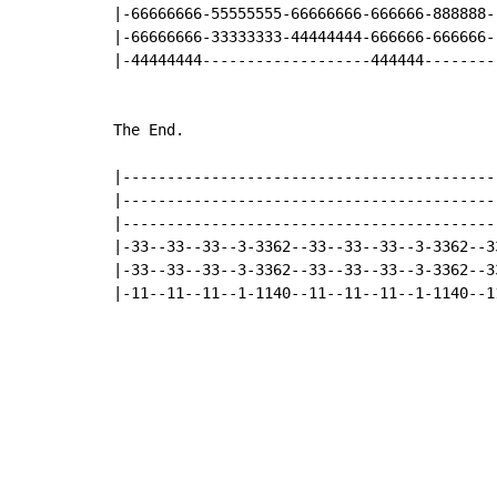
|-66666666-55555555-66666666-666666-888888--
|-66666666-33333333-44444444-666666-666666--
|-44444444-------------------444444---------
The End.

|-------------------------------------------
|-------------------------------------------
|-------------------------------------------
|-33--33--33--3-3362--33--33--33--3-3362--33
|-33--33--33--3-3362--33--33--33--3-3362--33
|-11--11--11--1-1140--11--11--11--1-1140--1