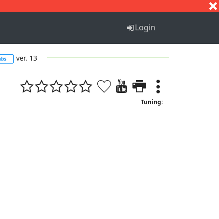
S
T
U
V
W
X
Y
Z
Login
ver. 13
abs
Tuning: