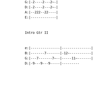
G:|-2----2---2~-|

D:|-2----2---2~-|

A:|--222--22----|

E:|-------------|

Intro Gtr II

e:|---------------|---------------|

B:|-------7-------|-12~-----------|

G:|---7-------7~--|-----11~-------|

D:|-9---9---9-----|---------