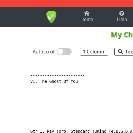
1-9
A
B
C
D
E
F
Home
Help
My Ch
Autoscroll
1 Column
Tex
-----------------------

VI: The Ghost Of You

-----------------------

Gtr I: Ray Toro: Standard Tuning (e,B,G,D,A,