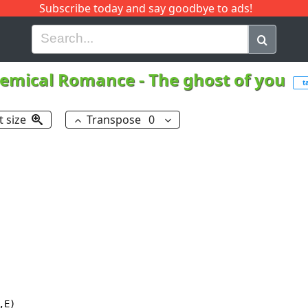
Subscribe today and say goodbye to ads!
G
H
I
J
K
L
M
N
O
P
Q
R
emical Romance
-
The ghost of you
t
t size
Transpose
0
E)
