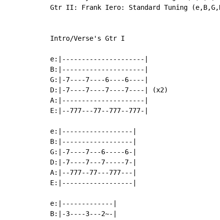
Gtr II: Frank Iero: Standard Tuning (e,B,G,D
Intro/Verse's Gtr I

e:|---------------------|

B:|---------------------|

G:|-7----7----6----6----|

D:|-7----7----7----7----| (x2)

A:|---------------------|

E:|--777---77--777--777-|

e:|------------------|

B:|------------------|

G:|-7----7---6-----6-|

D:|-7----7---7-----7-|

A:|--777--77---777---|

E:|------------------|

e:|-------------|

B:|-3----3---2~-|
