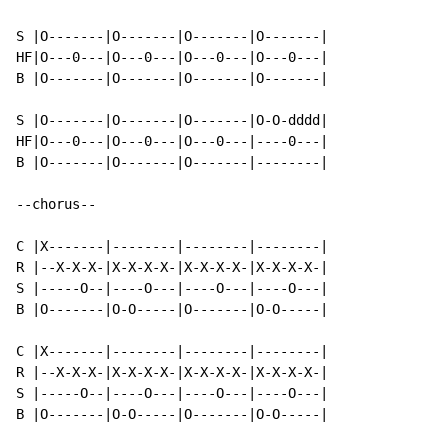
S |O-------|O-------|O-------|O-------|

HF|O---0---|O---0---|O---0---|O---0---|

B |O-------|O-------|O-------|O-------|

S |O-------|O-------|O-------|O-O-dddd|

HF|O---0---|O---0---|O---0---|----0---|

B |O-------|O-------|O-------|--------|

--chorus--

C |X-------|--------|--------|--------|

R |--X-X-X-|X-X-X-X-|X-X-X-X-|X-X-X-X-|

S |-----O--|----O---|----O---|----O---|

B |O-------|O-O-----|O-------|O-O-----|

C |X-------|--------|--------|--------|

R |--X-X-X-|X-X-X-X-|X-X-X-X-|X-X-X-X-|

S |-----O--|----O---|----O---|----O---|

B |O-------|O-O-----|O-------|O-O-----|
