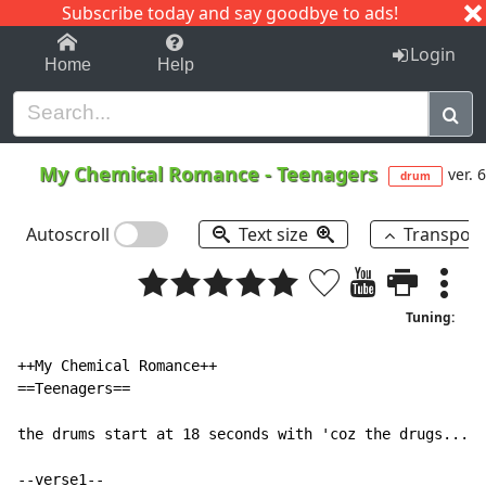
Subscribe today and say goodbye to ads!
1-9
A
B
C
D
E
F
G
H
I
J
K
Login
Home
Help
My Chemical Romance
-
Teenagers
ver. 6
drum
Autoscroll
Text size
Transpos
Tuning:
++My Chemical Romance++

==Teenagers==

the drums start at 18 seconds with 'coz the drugs...'

--verse1--
