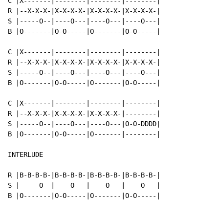
C |X-------|--------|--------|--------|

R |--X-X-X-|X-X-X-X-|X-X-X-X-|X-X-X-X-|

S |-----O--|----O---|----O---|----O---|

B |O-------|O-O-----|O-------|O-O-----|

C |X-------|--------|--------|--------|

R |--X-X-X-|X-X-X-X-|X-X-X-X-|X-X-X-X-|

S |-----O--|----O---|----O---|----O---|

B |O-------|O-O-----|O-------|O-O-----|

C |X-------|--------|--------|--------|

R |--X-X-X-|X-X-X-X-|X-X-X-X-|--------|

S |-----O--|----O---|----O---|O-O-DDDD|

B |O-------|O-O-----|O-------|--------|

INTERLUDE

R |B-B-B-B-|B-B-B-B-|B-B-B-B-|B-B-B-B-|

S |-----O--|----O---|----O---|----O---|

B |O-------|O-O-----|O-------|O-O-----|
