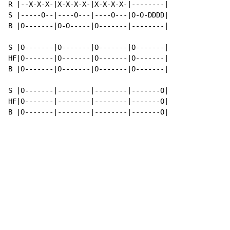
R |--X-X-X-|X-X-X-X-|X-X-X-X-|--------|

S |-----O--|----O---|----O---|O-O-DDDD|

B |O-------|O-O-----|O-------|--------|

S |O-------|O-------|O-------|O-------|

HF|O-------|O-------|O-------|O-------|

B |O-------|O-------|O-------|O-------|

S |O-------|--------|--------|-------O|

HF|O-------|--------|--------|-------O|

B |O-------|--------|--------|-------O|