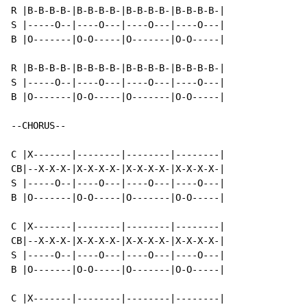
R |B-B-B-B-|B-B-B-B-|B-B-B-B-|B-B-B-B-|

S |-----O--|----O---|----O---|----O---|

B |O-------|O-O-----|O-------|O-O-----|

R |B-B-B-B-|B-B-B-B-|B-B-B-B-|B-B-B-B-|

S |-----O--|----O---|----O---|----O---|

B |O-------|O-O-----|O-------|O-O-----|

--CHORUS--

C |X-------|--------|--------|--------|

CB|--X-X-X-|X-X-X-X-|X-X-X-X-|X-X-X-X-|

S |-----O--|----O---|----O---|----O---|

B |O-------|O-O-----|O-------|O-O-----|

C |X-------|--------|--------|--------|

CB|--X-X-X-|X-X-X-X-|X-X-X-X-|X-X-X-X-|

S |-----O--|----O---|----O---|----O---|

B |O-------|O-O-----|O-------|O-O-----|

C |X-------|--------|--------|--------|
