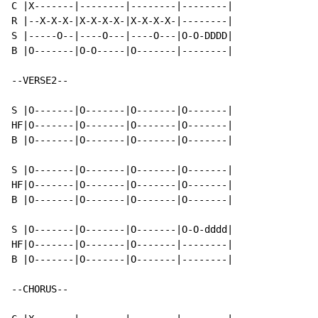
C |X-------|--------|--------|--------|

R |--X-X-X-|X-X-X-X-|X-X-X-X-|--------|

S |-----O--|----O---|----O---|O-O-DDDD|

B |O-------|O-O-----|O-------|--------|

--VERSE2--

S |O-------|O-------|O-------|O-------|

HF|O-------|O-------|O-------|O-------|

B |O-------|O-------|O-------|O-------|

S |O-------|O-------|O-------|O-------|

HF|O-------|O-------|O-------|O-------|

B |O-------|O-------|O-------|O-------|

S |O-------|O-------|O-------|O-O-dddd|

HF|O-------|O-------|O-------|--------|

B |O-------|O-------|O-------|--------|

--CHORUS--
