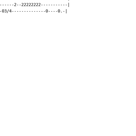
------2--22222222-----------|

-03/4--------------0----0.-|
