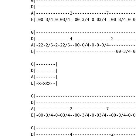
G|------------------------------------------
D|------------------------------------------
A|--------------2--------------7------------
E|-00-3/4-0-03/4--00-3/4-0-03/4--00-3/4-0-03
G|-----------------------------------------
D|--------------4----------------2---------
A|-22-2/6-2-22/6--00-0/4-0-0-0/4-----------
E|---------------------------------00-3/4-0
G|--------|

D|--------|

A|--------|

E|-x-xxx--|

G|------------------------------------------
D|------------------------------------------
A|--------------2--------------7------------
E|-00-3/4-0-03/4--00-3/4-0-03/4--00-3/4-0-03
G|-----------------------------------------
D|--------------4----------------2---------