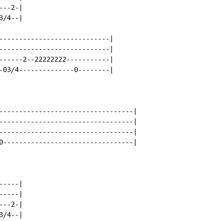
--2-|

/4--|

----------------------------|

----------------------------|

------2--22222222-----------|

-03/4--------------0--------|

----------------------------------|

----------------------------------|

----------------------------------|

0---------------------------------|

----|

----|

--2-|

/4--|
