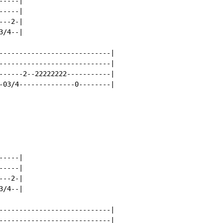
----|

----|

--2-|

/4--|

----------------------------|

----------------------------|

------2--22222222-----------|

-03/4--------------0--------|

----|

----|

--2-|

/4--|

----------------------------|

----------------------------|
