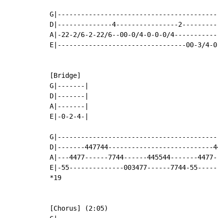
G|-----------------------------------------
D|--------------4----------------2---------
A|-22-2/6-2-22/6--00-0/4-0-0-0/4-----------
E|---------------------------------00-3/4-0
[Bridge]

G|-------|

D|-------|

A|-------|

E|-0-2-4-|

G|-----------------------------------------
D|-------447744---------------------------4
A|---4477------7744------445544-------4477-
E|-55--------------003477------7744-55-----
*19

[Chorus] (2:05)
