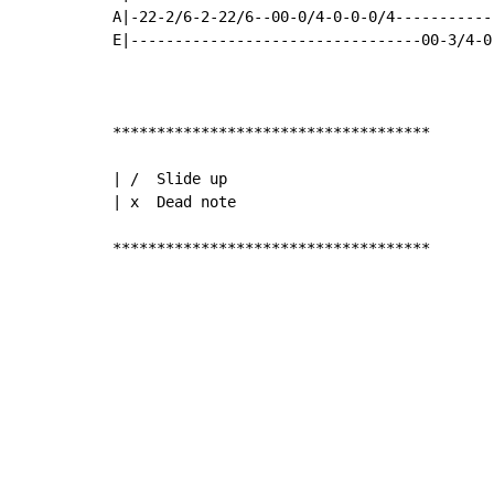
A|-22-2/6-2-22/6--00-0/4-0-0-0/4-----------
E|---------------------------------00-3/4-0
************************************

| /  Slide up

| x  Dead note

************************************