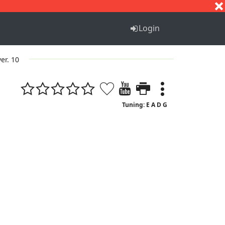
S
T
U
V
W
X
Y
Z
Login
ver. 10
Tuning: E A D G