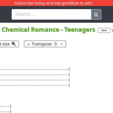
Subscribe today and say goodbye to ads!
G
H
I
J
K
L
M
N
O
P
Q
R
 Chemical Romance
-
Teenagers
bass
t size
Transpose
0
----------------------------------|

----------------------------------|

----------------------------------|

----------------------------------|

----|

----|
