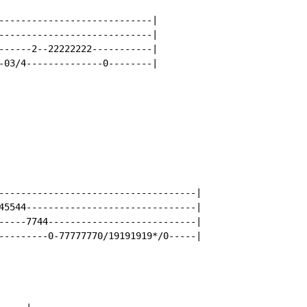
----------------------------|

----------------------------|

------2--22222222-----------|

-03/4--------------0--------|

------------------------------------|

45544-------------------------------|

-----7744---------------------------|

---------0-77777770/19191919*/0-----|
