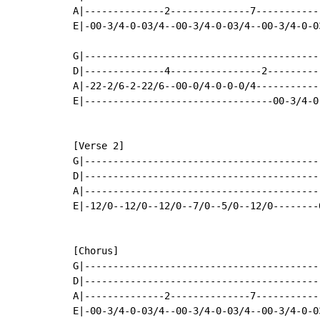
A|--------------2--------------7------------
E|-00-3/4-0-03/4--00-3/4-0-03/4--00-3/4-0-03
G|-----------------------------------------
D|--------------4----------------2---------
A|-22-2/6-2-22/6--00-0/4-0-0-0/4-----------
E|---------------------------------00-3/4-0
[Verse 2]

G|-----------------------------------------
D|-----------------------------------------
A|-----------------------------------------
E|-12/0--12/0--12/0--7/0--5/0--12/0--------
[Chorus]

G|------------------------------------------
D|------------------------------------------
A|--------------2--------------7------------
E|-00-3/4-0-03/4--00-3/4-0-03/4--00-3/4-0-03