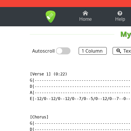
1-9
A
B
C
D
E
F
Home
Help
My
Autoscroll
1 Column
Tex
[Verse 1] (0:22)

G|-----------------------------------------
D|-----------------------------------------
A|-----------------------------------------
E|-12/0--12/0--12/0--7/0--5/0--12/0--7--0--
[Chorus]

G|------------------------------------------
D|------------------------------------------