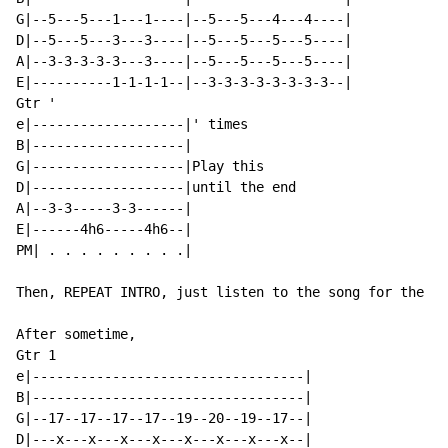
G|--5---5---1---1----|--5---5---4---4----|

D|--5---5---3---3----|--5---5---5---5----|

A|--3-3-3-3-3---3----|--5---5---5---5----|

E|----------1-1-1-1--|--3-3-3-3-3-3-3-3--|

Gtr '

e|-------------------|' times

B|-------------------|

G|-------------------|Play this

D|-------------------|until the end

A|--3-3-----3-3------|

E|------4h6-----4h6--|

PM| . . . . . . . . .|

Then, REPEAT INTRO, just listen to the song for the va
After sometime,

Gtr 1

e|----------------------------------|

B|----------------------------------|

G|--17--17--17--17--19--20--19--17--|

D|---x---x---x---x---x---x---x---x--|
