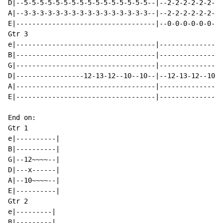
D|--5-5-5-5-5-5-5-5-5-5-5-5-5-5-5-5--|--2-2-2-2-2-2-2-
A|--3-3-3-3-3-3-3-3-3-3-3-3-3-3-3-3--|--2-2-2-2-2-2-2-
E|-----------------------------------|--0-0-0-0-0-0-0-
Gtr 3

e|-----------------------------------|----------------
B|-----------------------------------|----------------
G|-----------------------------------|----------------
D|-----------------12-13-12--10--10--|--12-13-12--10--
A|-----------------------------------|----------------
E|-----------------------------------|----------------
End on:

Gtr 1

e|----------|

B|----------|

G|--12~~~~--|

D|---x------|

A|--10~~~~--|

E|----------|

Gtr 2

e|---------|

B|---------|
