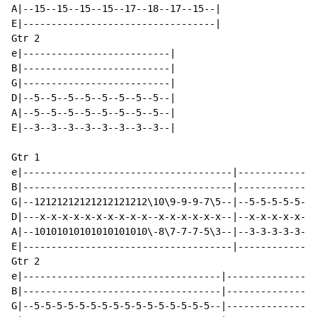
A|--15--15--15--15--17--18--17--15--|

E|----------------------------------|

Gtr 2

e|--------------------------|

B|--------------------------|

G|--------------------------|

D|--5--5--5--5--5--5--5--5--|

A|--5--5--5--5--5--5--5--5--|

E|--3--3--3--3--3--3--3--3--|

Gtr 1

e|-------------------------------------|--------------
B|-------------------------------------|--------------
G|--12121212121212121212\10\9-9-9-7\5--|--5-5-5-5-5-5-
D|---x-x-x-x-x-x-x-x-x-x--x-x-x-x-x-x--|--x-x-x-x-x-x-
A|--10101010101010101010\-8\7-7-7-5\3--|--3-3-3-3-3-3-
E|-------------------------------------|--------------
Gtr 2

e|-----------------------------------|----------------
B|-----------------------------------|----------------
G|--5-5-5-5-5-5-5-5-5-5-5-5-5-5-5-5--|----------------