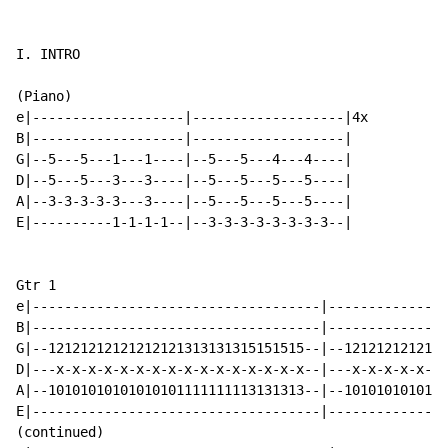
I. INTRO

(Piano)

e|-------------------|-------------------|4x

B|-------------------|-------------------|

G|--5---5---1---1----|--5---5---4---4----|

D|--5---5---3---3----|--5---5---5---5----|

A|--3-3-3-3-3---3----|--5---5---5---5----|

E|----------1-1-1-1--|--3-3-3-3-3-3-3-3--|

Gtr 1

e|------------------------------------|---------------
B|------------------------------------|---------------
G|--12121212121212121313131315151515--|--1212121212121
D|---x-x-x-x-x-x-x-x-x-x-x-x-x-x-x-x--|---x-x-x-x-x-x-
A|--10101010101010101111111113131313--|--1010101010101
E|------------------------------------|---------------
(continued)
