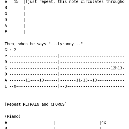
e|--15--|(just repeat, this note circulates throughout
B|------|

G|------|

D|------|

A|------|

E|------|

Then, when he says "...tyranny..."

Gtr 2

e|---------------------|------------------------------
B|---------------------|------------------------------
G|---------------------|----------------------12h13-12
D|---------------------|------------------------------
A|-------11~~--10~~~~--|-------11-13--10~~~~----------
E|--8~~----------------|--8~~-------------------------
[Repeat REFRAIN and CHORUS]

(Piano)

e|-------------------|-------------------|4x

B|-------------------|-------------------|
