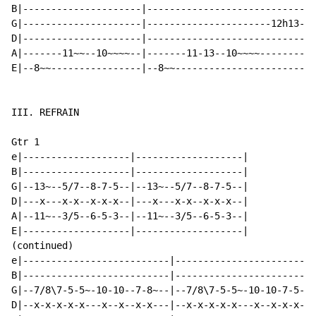
B|---------------------|------------------------------
G|---------------------|----------------------12h13-12
D|---------------------|------------------------------
A|-------11~~--10~~~~--|-------11-13--10~~~~----------
E|--8~~----------------|--8~~-------------------------
III. REFRAIN

Gtr 1

e|-------------------|-------------------|

B|-------------------|-------------------|

G|--13~--5/7--8-7-5--|--13~--5/7--8-7-5--|

D|---x---x-x--x-x-x--|---x---x-x--x-x-x--|

A|--11~--3/5--6-5-3--|--11~--3/5--6-5-3--|

E|-------------------|-------------------|

(continued)

e|--------------------------|-------------------------
B|--------------------------|-------------------------
G|--7/8\7-5-5~-10-10--7-8~--|--7/8\7-5-5~-10-10-7-5-3-
D|--x-x-x-x-x---x--x--x-x---|--x-x-x-x-x---x--x-x-x-x-