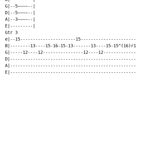
G|--5~~~~--|

D|--5~~~~--|

A|--3~~~~--|

E|---------|

Gtr 3

e|--15----------------------15------------------------
B|--------13----15-16-15-13-------13----15-15^(16)r15-
G|-----12----12----------------12----12---------------
D|----------------------------------------------------
A|----------------------------------------------------
E|----------------------------------------------------