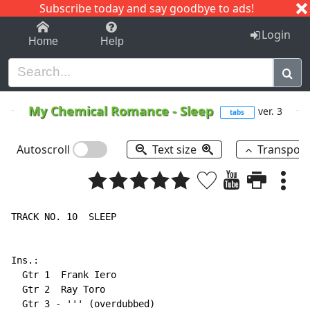
Subscribe today and say goodbye to ads!
1-9
A
B
C
D
E
F
G
H
I
J
K
Login
Home
Help
My Chemical Romance
-
Sleep
ver. 3
tabs
Autoscroll
Text size
Transpos
TRACK NO. 10  SLEEP

Ins.:

  Gtr 1  Frank Iero

  Gtr 2  Ray Toro

  Gtr 3 - ''' (overdubbed)
