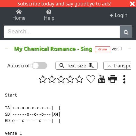
Subscribe today and say goodbye to ads!
1-9
A
B
C
D
E
F
G
H
I
J
K
Login
Home
Help
My Chemical Romance
-
Sing
ver. 1
drum
Autoscroll
Text size
Transpos
Start

TA|x-x-x-x-x-x-x-x-|  |

SD|------o--o--o---|X4|

BD|o---o------o----|  |

Verse 1
