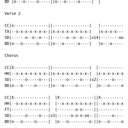
BD |o---o-----o-----||o---o-----o-----|  |

Verse 2

CC|x---------------||----------------|   |------------
TA|--x-x-x-x-x-x-x-||x-x-x-x-x-x-x-x-|   |x-x-x-x-----
SD|------o--o--o---||------o--o--o---|x14|--------oooo
BD|o---o------o----||o---o------o----|   |o---o-------
Chorus

CC|X---------------||----------------|  |-------------
HH|--x-x-x-x-x-x-x-||x-x-x-x-x-x-x-x-|  |x-x-x-x-x-x-x
SD|------o-----o---||------o-----o---|x2|------o-----o
BD|o---o-----o-----||o---o-----o-----|  |o---o-----oo-
CC|X---------------|  |X---------------||X------------
HH|--x-x-x-x-x-x-x-|  |--x-x-x-x-x-x-x-||--x-x-x-x-x-x
FT|----------------|  |--------o-o-----||-------------
SD|------o-----o---|x3|------o-o-o-oo--||------o-----o
BD|o---o-----o-----|  |o---o---------o-||o---o-----o--