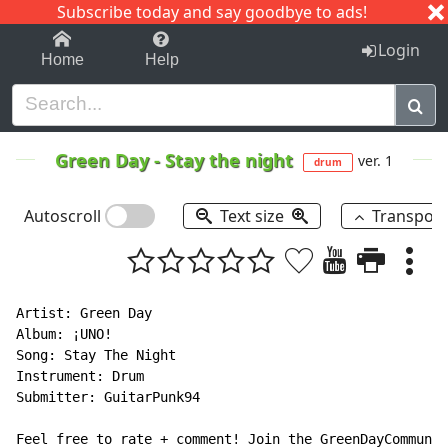
Subscribe today and say goodbye to ads!
1-9
A
B
C
D
E
F
G
H
I
J
K
Login
Home
Help
Green Day
-
Stay the night
ver. 1
drum
Autoscroll
Text size
Transpos
Artist: Green Day

Album: ¡UNO!

Song: Stay The Night

Instrument: Drum

Submitter: GuitarPunk94

Feel free to rate + comment! Join the GreenDayCommunit