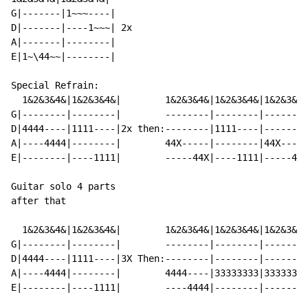
G|-------|1~~~----|

D|-------|----1~~~| 2x

A|-------|--------|

E|1~\44~~|--------|

Special Refrain:

  1&2&3&4&|1&2&3&4&|        1&2&3&4&|1&2&3&4&|1&2&3&4&
G|--------|--------|        --------|--------|--------
D|4444----|1111----|2x then:--------|1111----|--------
A|----4444|--------|        44X-----|--------|44X-----
E|--------|----1111|        -----44X|----1111|-----44X
Guitar solo 4 parts

after that

  1&2&3&4&|1&2&3&4&|        1&2&3&4&|1&2&3&4&|1&2&3&4&
G|--------|--------|        --------|--------|--------
D|4444----|1111----|3X Then:--------|--------|--------
A|----4444|--------|        4444----|33333333|33333333
E|--------|----1111|        ----4444|--------|--------