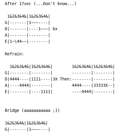
After 17sec (...Don't know...)

 1&2&3&4&|1&2&3&4&|

G|-------|1~~~----|

D|-------|----1~~~| 6x

A|-------|--------|

E|1~\44~~|--------|

Refrain:

  1&2&3&4&|1&2&3&4&|        1&2&3&4&|1&2&3&4&|

G|--------|--------|        --------|--------|

D|4444----|1111----|3X Then:--------|--------|

A|----4444|--------|        4444----|33333X--|

E|--------|----1111|        ----4444|--------|

Bridge (aaaaaaaaaaa ;])

1&2&3&4&|1&2&3&4&|

G|-------|1~~~----|
