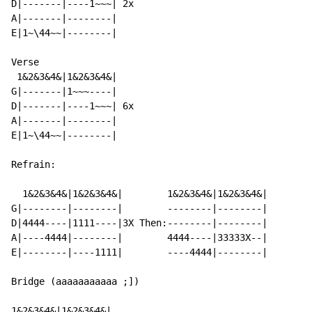
D|-------|----1~~~| 2x

A|-------|--------|

E|1~\44~~|--------|

Verse

 1&2&3&4&|1&2&3&4&|

G|-------|1~~~----|

D|-------|----1~~~| 6x

A|-------|--------|

E|1~\44~~|--------|

Refrain:

  1&2&3&4&|1&2&3&4&|        1&2&3&4&|1&2&3&4&|

G|--------|--------|        --------|--------|

D|4444----|1111----|3X Then:--------|--------|

A|----4444|--------|        4444----|33333X--|

E|--------|----1111|        ----4444|--------|

Bridge (aaaaaaaaaaa ;])

1&2&3&4&|1&2&3&4&|
