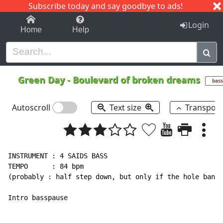
Subscribe today and say goodbye to ads!
1-9
A
B
C
D
E
F
G
H
I
J
K
Login
Home
Help
Green Day
-
Boulevard of broken dreams
bass
Autoscroll
Text size
Transpos
INSTRUMENT : 4 SAIDS BASS

TEMPO      : 84 bpm

(probably : half step down, but only if the hole band 
Intro basspause
