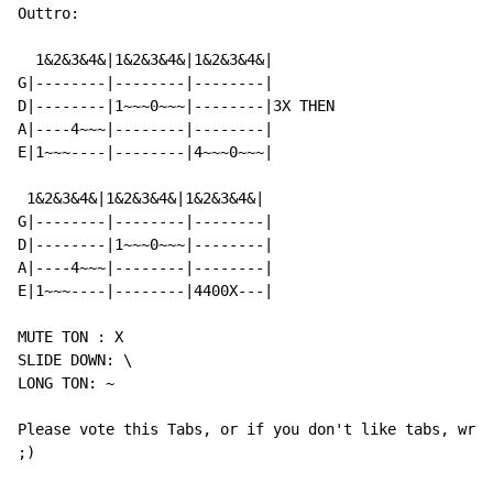
Outtro:

  1&2&3&4&|1&2&3&4&|1&2&3&4&|

G|--------|--------|--------|

D|--------|1~~~0~~~|--------|3X THEN

A|----4~~~|--------|--------|

E|1~~~----|--------|4~~~0~~~|

 1&2&3&4&|1&2&3&4&|1&2&3&4&|

G|--------|--------|--------|

D|--------|1~~~0~~~|--------|

A|----4~~~|--------|--------|

E|1~~~----|--------|4400X---|

MUTE TON : X

SLIDE DOWN: \

LONG TON: ~

Please vote this Tabs, or if you don't like tabs, writ
;)