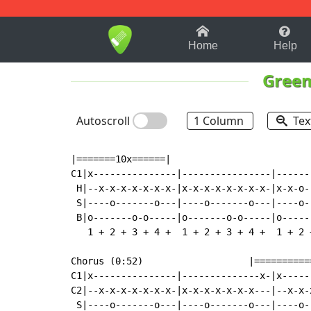
1-9
A
B
C
D
E
F
Home
Help
Green
Autoscroll
1 Column
Tex
|=======10x======|

C1|x---------------|----------------|-------
 H|--x-x-x-x-x-x-x-|x-x-x-x-x-x-x-x-|x-x-o--
 S|----o-------o---|----o-------o---|----o--
 B|o-------o-o-----|o-------o-o-----|o------
   1 + 2 + 3 + 4 +  1 + 2 + 3 + 4 +  1 + 2 +
Chorus (0:52)		        |===============2x================|

C1|x---------------|--------------x-|x-----
C2|--x-x-x-x-x-x-x-|x-x-x-x-x-x-x---|--x-x-
 S|----o-------o---|----o-------o---|----o-