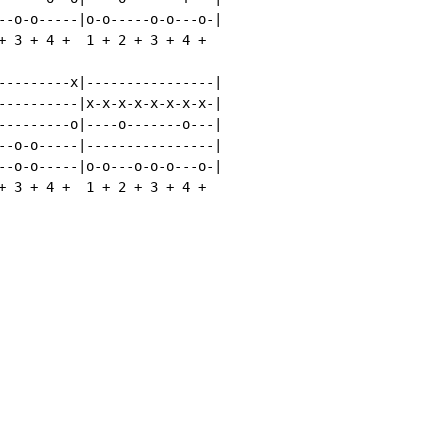
--o-o-----|o-o-----o-o---o-|

+ 3 + 4 +  1 + 2 + 3 + 4 +

---------x|----------------|

----------|x-x-x-x-x-x-x-x-|

---------o|----o-------o---|

--o-o-----|----------------|

--o-o-----|o-o---o-o-o---o-|

+ 3 + 4 +  1 + 2 + 3 + 4 +
