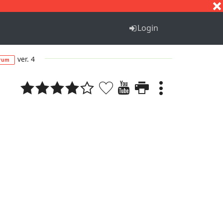
S
T
U
V
W
X
Y
Z
Login
ver. 4
rum