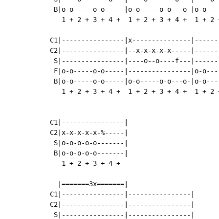
 B|o-o-----o-o-----|o-o-----o-o---o-|o-o---
   1 + 2 + 3 + 4 +  1 + 2 + 3 + 4 +  1 + 2 
C1|----------------|x---------------|------
C2|----------------|--x-x-x-x-x-----|------
 S|----------------|----o--o----f---|------
 F|o-o-----o-o-----|----------------|o-o---
 B|o-o-----o-o-----|o-o-----o-o---o-|o-o---
   1 + 2 + 3 + 4 +  1 + 2 + 3 + 4 +  1 + 2 
C1|----------------|

C2|x-x-x-x-x-%-----|

 S|o-o-o-o-o-------|

 B|o-o-o-o-o-------|

   1 + 2 + 3 + 4 + 

  |=======3x=======|

C1|----------------|----------------|

C2|----------------|----------------|

 S|----------------|----------------|
