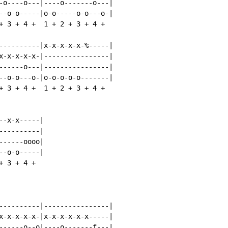
-o----o---|----o-------o---|

--o-o-----|o-o-----o-o---o-|

+ 3 + 4 +  1 + 2 + 3 + 4 +

----------|x-x-x-x-x-%-----|

x-x-x-x-x-|----------------|

------o---|----------------|

--o-o---o-|o-o-o-o-o-------|

+ 3 + 4 +  1 + 2 + 3 + 4 +

-x-x-----|

---------|

-----oooo|

-o-o-----|

 3 + 4 +

----------|----------------|

x-x-x-x-x-|x-x-x-x-x-x-----|

------o--o|----o-------f---|
