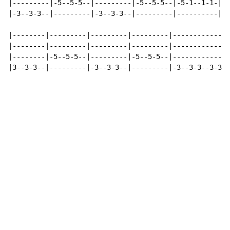
|---------|-5--5-5--|---------|-5--5-5--|-5-1--1-1-|--
|-3--3-3--|---------|-3--3-3--|---------|----------|-5
|--------|---------|---------|---------|--------------
|--------|---------|---------|---------|--------------
|--------|-5--5-5--|---------|-5--5-5--|--------------
|3--3-3--|---------|-3--3-3--|---------|-3--3-3--3-3-3