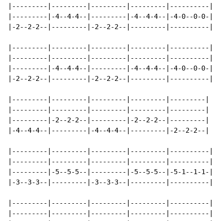
|---------|---------|---------|---------|----------|--
|---------|-4--4-4--|---------|-4--4-4--|-4-0--0-0-|--
|-2--2-2--|---------|-2--2-2--|---------|----------|-4
|---------|---------|---------|---------|----------|--
|---------|---------|---------|---------|----------|--
|---------|-4--4-4--|---------|-4--4-4--|-4-0--0-0-|--
|-2--2-2--|---------|-2--2-2--|---------|----------|-4
|---------|---------|---------|---------|---------|

|---------|---------|---------|---------|---------|

|---------|-2--2-2--|---------|-2--2-2--|---------|

|-4--4-4--|---------|-4--4-4--|---------|-2--2-2--|

|---------|---------|---------|---------|----------|--
|---------|---------|---------|---------|----------|--
|---------|-5--5-5--|---------|-5--5-5--|-5-1--1-1-|--
|-3--3-3--|---------|-3--3-3--|---------|----------|-5
|---------|---------|---------|---------|----------|--
|---------|---------|---------|---------|----------|--