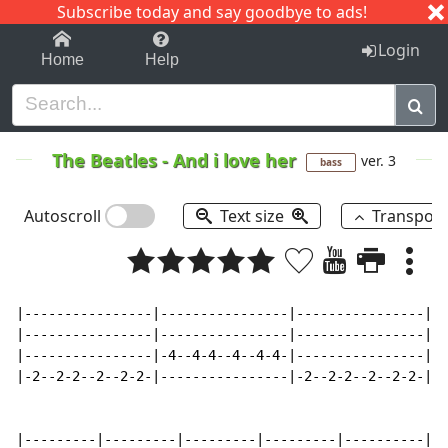
Subscribe today and say goodbye to ads!
1-9
A
B
C
D
E
F
G
H
I
J
K
Login
Home
Help
The Beatles
-
And i love her
ver. 3
bass
Autoscroll
Text size
Transpos
|----------------|----------------|----------------|--
|----------------|----------------|----------------|--
|----------------|-4--4-4--4--4-4-|----------------|-4
|-2--2-2--2--2-2-|----------------|-2--2-2--2--2-2-|--
|---------|---------|---------|---------|----------|--