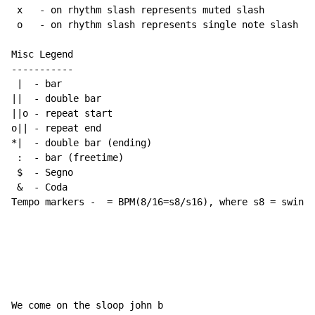
 x   - on rhythm slash represents muted slash

 o   - on rhythm slash represents single note slash

Misc Legend

-----------

 |  - bar

||  - double bar

||o - repeat start

o|| - repeat end

*|  - double bar (ending)

 :  - bar (freetime)

 $  - Segno

 &  - Coda

Tempo markers -  = BPM(8/16=s8/s16), where s8 = swing 
We come on the sloop john b
