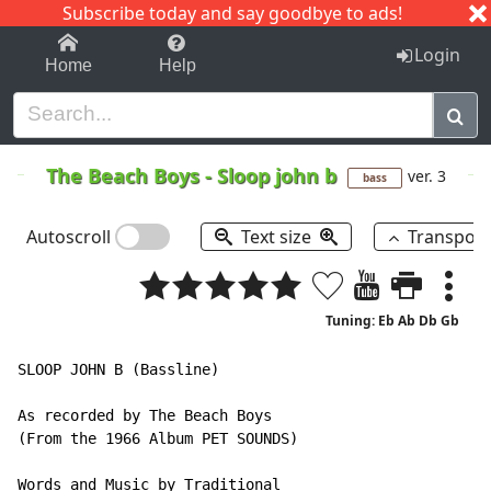
Subscribe today and say goodbye to ads!
1-9
A
B
C
D
E
F
G
H
I
J
K
Login
Home
Help
The Beach Boys
-
Sloop john b
ver. 3
bass
Autoscroll
Text size
Transpos
Tuning: Eb Ab Db Gb
SLOOP JOHN B (Bassline)

As recorded by The Beach Boys

(From the 1966 Album PET SOUNDS)

Words and Music by Traditional
