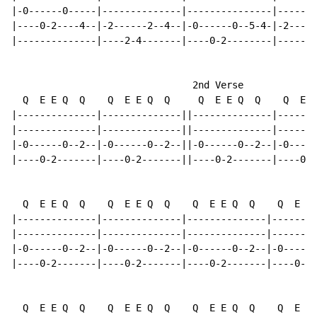
|-0------0-----|--------------|---------------|-------
|----0-2----4--|-2------2--4--|-0------0--5-4-|-2----2
|--------------|----2-4-------|----0-2--------|-------
                                2nd Verse

  Q  E E Q  Q    Q  E E Q  Q     Q  E E Q  Q    Q  E E
|--------------|--------------||--------------|-------
|--------------|--------------||--------------|-------
|-0------0--2--|-0------0--2--||-0------0--2--|-0-----
|----0-2-------|----0-2-------||----0-2-------|----0-2
  Q  E E Q  Q    Q  E E Q  Q    Q  E E Q  Q    Q  E E 
|--------------|--------------|--------------|--------
|--------------|--------------|--------------|--------
|-0------0--2--|-0------0--2--|-0------0--2--|-0------
|----0-2-------|----0-2-------|----0-2-------|----0-2-
  Q  E E Q  Q    Q  E E Q  Q    Q  E E Q  Q    Q  E E 