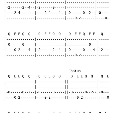
|--------------|--------------|--------------|--------
|-2------2--4--|-2------0-----|--------------|--------
|----2-4-------|----2-4----4--|-0------0--2--|-0------
|--------------|--------------|----0-2-------|----0-2-
  Q  E E Q  Q    Q  E E Q  Q    Q  E E Q  E E   Q.   E
|--------------|--------------|---------------|-------
|-0------0-----|--------------|-----------0---|-------
|----0-2----4--|-2------2--4--|-0------0----4-|-2----2
|--------------|----2-4-------|----0-2--------|-------
                                Chorus

  Q  E E Q  Q    Q  E E Q  Q     Q  E E Q  Q    Q  E E
|--------------|--------------||--------------|-------
|--------------|--------------||--------------|-------
|-0------0--2--|-0------0--2--||-0------0--2--|-0-----
|----0-2-------|----0-2-------||----0-2-------|----0-2