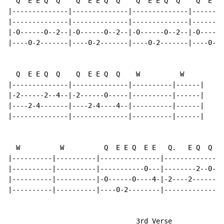
  Q  E E Q  Q    Q  E E Q  Q    Q  E E Q  Q    Q  E E 
|--------------|--------------|--------------|--------
|--------------|--------------|--------------|--------
|-0------0--2--|-0------0--2--|-0------0--2--|-0------
|----0-2-------|----0-2-------|----0-2-------|----0-2-
  Q  E E Q  Q    Q  E E Q  Q    W          W

|--------------|--------------|----------|------|

|-2------2--4--|-2------0-----|----------|------|

|----2-4-------|----2-4----4--|----------|------|

|--------------|--------------|----------|------|

  W          W          Q  E E Q  E E   Q.   E Q  Q

|----------|----------|---------------|---------------
|----------|----------|-----------0---|--------2--0---
|----------|----------|-0------0----4-|-2----2--------
|----------|----------|----0-2--------|---------------
                                3rd Verse
