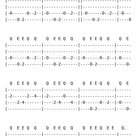
|--------------|--------------||--------------|-------
|--------------|--------------||--------------|-------
|-0------0--2--|-0------0--2--||-0------0--2--|-0-----
|----0-2-------|----0-2-------||----0-2-------|----0-2
  Q  E E Q  Q    Q  E E Q  Q    Q  E E Q  Q    Q  E E 
|--------------|--------------|--------------|--------
|--------------|--------------|--------------|--------
|-0------0--2--|-0------0--2--|-0------0--2--|-0------
|----0-2-------|----0-2-------|----0-2-------|----0-2-
  Q  E E Q  Q    Q  E E Q  Q    Q  E E Q  Q    Q  E E 
|--------------|--------------|--------------|--------
|-2------2--4--|-2------0-----|--------------|--------
|----2-4-------|----2-4----4--|-0------0--2--|-0------
|--------------|--------------|----0-2-------|----0-2-
  Q  E E Q  Q    Q  E E Q  Q    Q  E E Q  E E   Q.   E
|--------------|--------------|---------------|-------