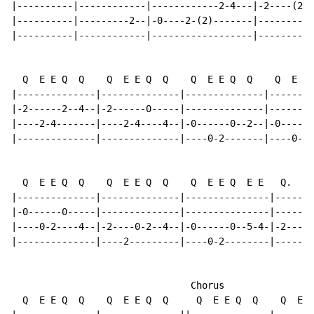
|----------|------------|------------2-4---|-2----(2)-
|----------|---------2--|-0----2-(2)-------|----------
|----------|------------|------------------|----------
  Q  E E Q  Q    Q  E E Q  Q    Q  E E Q  Q    Q  E E 
|--------------|--------------|--------------|--------
|-2------2--4--|-2------0-----|--------------|--------
|----2-4-------|----2-4----4--|-0------0--2--|-0------
|--------------|--------------|----0-2-------|----0-2-
  Q  E E Q  Q    Q  E E Q  Q    Q  E E Q  E E   Q.   E
|--------------|--------------|---------------|-------
|-0------0-----|--------------|---------------|-------
|----0-2----4--|-2----0-2--4--|-0------0--5-4-|-2----2
|--------------|----2---------|----0-2--------|-------
                                Chorus

  Q  E E Q  Q    Q  E E Q  Q     Q  E E Q  Q    Q  E E