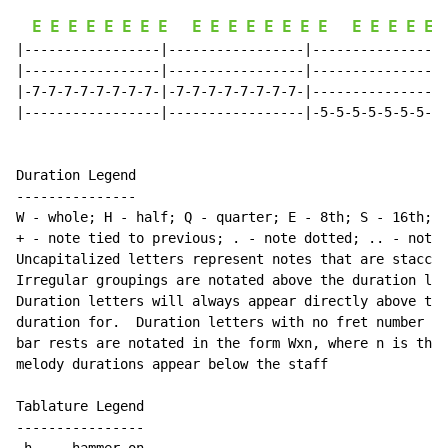
E
E
E
E
E
E
E
E
E
E
E
E
E
E
E
E
E
E
E
E
E
|-----------------|-----------------|-----------------
|-----------------|-----------------|-----------------
|-7-7-7-7-7-7-7-7-|-7-7-7-7-7-7-7-7-|-----------------
|-----------------|-----------------|-5-5-5-5-5-5-5-5-
Duration Legend

---------------

W - whole; H - half; Q - quarter; E - 8th; S - 16th; T
+ - note tied to previous; . - note dotted; .. - note 
Uncapitalized letters represent notes that are staccat
Irregular groupings are notated above the duration lin
Duration letters will always appear directly above the
duration for.  Duration letters with no fret number be
bar rests are notated in the form Wxn, where n is the 
melody durations appear below the staff

Tablature Legend

----------------
