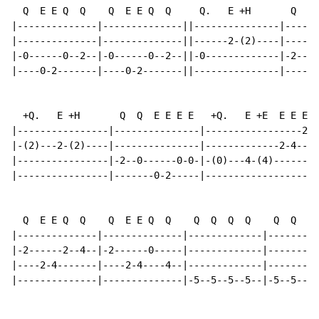
  Q  E E Q  Q    Q  E E Q  Q     Q.   E +H       Q  Q 
|--------------|--------------||---------------|------
|--------------|--------------||------2-(2)----|------
|-0------0--2--|-0------0--2--||-0-------------|-2--0-
|----0-2-------|----0-2-------||---------------|------
  +Q.   E +H       Q  Q  E E E E   +Q.   E +E  E E E  
|----------------|---------------|-----------------2-|
|-(2)---2-(2)----|---------------|-------------2-4---|
|----------------|-2--0------0-0-|-(0)---4-(4)-------|
|----------------|-------0-2-----|-------------------|
  Q  E E Q  Q    Q  E E Q  Q    Q  Q  Q  Q    Q  Q  Q 
|--------------|--------------|-------------|---------
|-2------2--4--|-2------0-----|-------------|---------
|----2-4-------|----2-4----4--|-------------|---------
|--------------|--------------|-5--5--5--5--|-5--5--5-