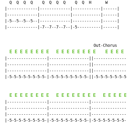
  Q  Q  Q  Q    Q  Q  Q  Q    Q  Q  H      W

|-------------|-------------|------------|------|

|-------------|-------------|------------|------|

|-5--5--5--5--|-------------|------------|------|

|-------------|-7--7--7--7--|-5----------|------|

                                      Out-Chorus

E
E
E
E
E
E
E
E
E
E
E
E
E
E
E
E
E
E
E
E
E
|-----------------|-----------------||----------------
|-----------------|-----------------||----------------
|-----------------|-----------------||----------------
|-5-5-5-5-5-5-5-5-|-5-5-5-5-5-5-5-5-||-5-5-5-5-5-5-5-5
E
E
E
E
E
E
E
E
E
E
E
E
E
E
E
E
E
E
E
E
E
|-----------------|-----------------|-----------------
|-----------------|-----------------|-----------------
|-----------------|-----------------|-----------------
|-5-5-5-5-5-5-5-5-|-5-5-5-5-5-5-5-5-|-5-5-5-5-5-5-5-5-