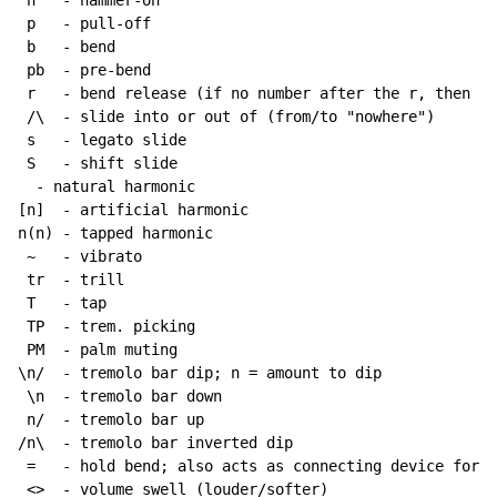
 h   - hammer-on

 p   - pull-off

 b   - bend

 pb  - pre-bend

 r   - bend release (if no number after the r, then re
 /\  - slide into or out of (from/to "nowhere")

 s   - legato slide

 S   - shift slide

  - natural harmonic

[n]  - artificial harmonic

n(n) - tapped harmonic

 ~   - vibrato

 tr  - trill

 T   - tap

 TP  - trem. picking

 PM  - palm muting

\n/  - tremolo bar dip; n = amount to dip

 \n  - tremolo bar down

 n/  - tremolo bar up

/n\  - tremolo bar inverted dip

 =   - hold bend; also acts as connecting device for h
 <>  - volume swell (louder/softer)
