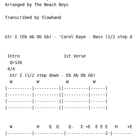
Arranged by The Beach Boys

Transcribed by Slowhand

Gtr I (Eb Ab Db Gb) - 'Carol Kaye - Bass (1/2 step dow
 Intro                  1st Verse

  Q=126

 4/4

  Gtr I (1/2 step down - Eb Ab Db Gb)

  W          W           W          W

|----------|----------||----------|------|

|----------|----------||----------|------|

|----------|----------||----------|------|

|----------|----------||----------|------|

  W          H    Q  Q    Q.   E +E  E E E   H    +E  
|----------|------------|----------------2-|----------