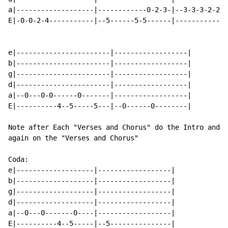
a|-------------------|------------0-2-3-|--3-3-3-2-2-2
E|-0-0-2-4-----------|--5------5-5------|-------------
e|-----------------------|------------------|

b|-----------------------|------------------|

g|-----------------------|------------------|

d|-----------------------|------------------|

a|--0---0-0------0-------|------------------|

E|----------4--5-----5---|--0------0--------|

Note after Each "Verses and Chorus" do the Intro and t
again on the "Verses and Chorus"

Coda:

e|-------------------|------------------|

b|-------------------|------------------|

g|-------------------|------------------|

d|-------------------|------------------|

a|--0---0-------0----|------------------|

E|----------4--5-----|--5---------------|