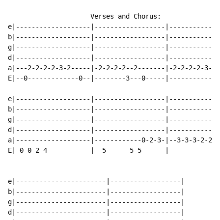
                     Verses and Chorus:

e|-------------------|------------------|-------------
b|-------------------|------------------|-------------
g|-------------------|------------------|-------------
d|-------------------|------------------|-----------0-
a|---2-2-2-2-3-2-----|-2-2-2-2--2-------|-2-2-2-2-3---
E|--0-------------0--|--------3---0-----|-------------
e|-------------------|------------------|-------------
b|-------------------|------------------|-------------
g|-------------------|------------------|-------------
d|-------------------|------------------|-------------
a|-------------------|------------0-2-3-|--3-3-3-2-2-2
E|-0-0-2-4-----------|--5------5-5------|-------------
e|-----------------------|------------------|

b|-----------------------|------------------|

g|-----------------------|------------------|

d|-----------------------|------------------|
