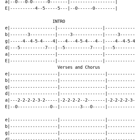
a|--0---0-0------0-------|------------------|

E|----------4--5-----5---|--0------0--------|

                   INTRO

e|------------------|------------------|--------------
b|-------3----------|-----3------------|-----3--------
g|-----4--4-5-4----4|---4---4-5-4---4--|----4--4-5-4--
d|---5----------7---|--5----------7----|---5---------7
a|------------------|------------------|--------------
E|------------------|------------------|--------------
                     Verses and Chorus

e|-------------------|------------------|-------------
b|-------------------|------------------|-------------
g|-------------------|------------------|-------------
d|-------------------|------------------|-----------0-
a|---2-2-2-2-3-2-----|-2-2-2-2--2-------|-2-2-2-2-3---
E|--0-------------0--|--------3---0-----|-------------
e|-------------------|------------------|-------------
b|-------------------|------------------|-------------
g|-------------------|------------------|-------------
d|-------------------|------------------|-------------