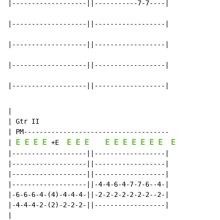
|-------------------||-----------7-7----|

|-------------------||------------------|

|-------------------||------------------|

|-------------------||------------------|

|-------------------||------------------|
|

| Gtr II

| PM-------------------------------------

E
E
E
E
E
E
E
E
E
E
E
E
E
E
E
| 
 +E  
|-------------------||------------------|

|-------------------||------------------|

|-------------------||------------------|

|-------------------||-4-4-6-4-7-7-6--4-|

|-6-6-6-4-(4)-4-4-4-||-2-2-2-2-2-2-2--2-|

|-4-4-4-2-(2)-2-2-2-||------------------|

|
