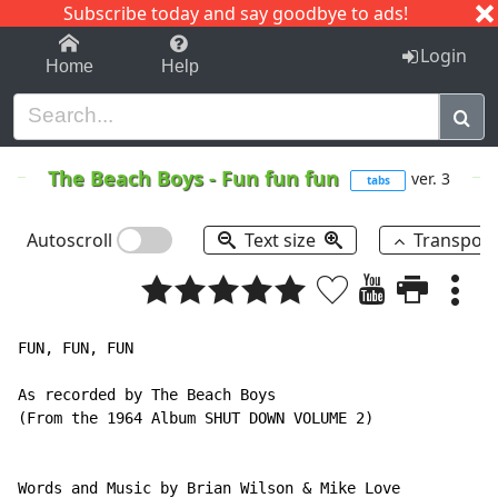
Subscribe today and say goodbye to ads!
1-9
A
B
C
D
E
F
G
H
I
J
K
Login
Home
Help
The Beach Boys
-
Fun fun fun
ver. 3
tabs
Autoscroll
Text size
Transpos
FUN, FUN, FUN

As recorded by The Beach Boys

(From the 1964 Album SHUT DOWN VOLUME 2)

Words and Music by Brian Wilson & Mike Love
