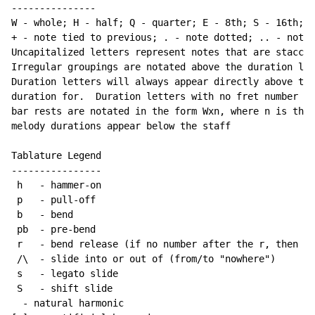
---------------

W - whole; H - half; Q - quarter; E - 8th; S - 16th; T
+ - note tied to previous; . - note dotted; .. - note 
Uncapitalized letters represent notes that are staccat
Irregular groupings are notated above the duration lin
Duration letters will always appear directly above the
duration for.  Duration letters with no fret number be
bar rests are notated in the form Wxn, where n is the 
melody durations appear below the staff

Tablature Legend

----------------

 h   - hammer-on

 p   - pull-off

 b   - bend

 pb  - pre-bend

 r   - bend release (if no number after the r, then re
 /\  - slide into or out of (from/to "nowhere")

 s   - legato slide

 S   - shift slide

  - natural harmonic
