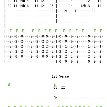
|-12-14-14b15---14-12------|------14-------12----14-12
|-12-14-14b16---14-12---13-|------14----12h13----14-13
|-----------------------14-|---14----14-------14------
|--------------------------|--------------------------
|--------------------------|--------------------------
|

E
E
E
E
E
E
E
E
E
E
E
E
E
E
|  
|--0--0--0----0--0--0-0--0-|-0--0--0--0-----0--0--0--0
|--2--2--2----2--2--2-2--2-|-0--0--0--0-----0--0--0--0
|--2--2--2----2--2--2-2--2-|-1--1--1--1-----1--1--1--1
|--2--2--2----2--2--2-2--2-|-2--2--2--2-----2--2--2--2
|--0--0--0----0--0--0-0--0-|-2--2--2--2-----2--2--2--2
|--------------------------|-0--0--0--0-----0--0--0--0
B
E
Gtr II

                          PM--------------------------