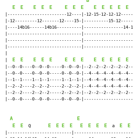
B
E
E
E
E
E
E
E
E
E
E
E
E
E
E
|------------------------12----|-12-15-12-12-12-------
|-12---------12-------12----15-|----------15-12-------
|----14b16------14b16----------|----------------14-12-
|------------------------------|----------------------
|------------------------------|----------------------
|------------------------------|----------------------
|

E
E
E
E
E
E
E
E
E
E
E
E
E
E
|  
|--0--0----0--0--0-----0--0--0-|--2--2--2--2--2--2--2-
|--0--0----0--0--0-----0--0--0-|--4--4--4--4--4--4--4-
|--1--1----1--1--1-----1--1--1-|--4--4--4--4--4--4--4-
|--2--2----2--2--2-----2--2--2-|--4--4--4--4--4--4--4-
|--2--2----2--2--2-----2--2--2-|--2--2--2--2--2--2--2-
|--0--0----0--0--0-----0--0--0-|----------------------
A
E
E
E
E
E
E
E
E
E
E
E
E
E
  Q       
  a  
|--------------------------|--------------------------