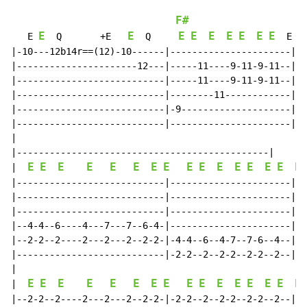
F#
E
E
E
E
E
E
E
E
E
   E 
  Q       +E   
  Q     
  E

|-10---12b14r==(12)-10------|----------------------|

|----------------------12---|-----11----9-11-9-11--|

|---------------------------|-----11----9-11-9-11--|

|---------------------------|--------11------------|

|---------------------------|-9--------------------|

|---------------------------|----------------------|

|

|----------------------------------------------|

E
E
E
E
E
E
E
E
E
E
E
E
E
E
E
E
|  
|---------------------------|----------------------|

|---------------------------|----------------------|

|---------------------------|----------------------|

|--4-4--6----4---7---7--6-4-|----------------------|

|--2-2--2----2---2---2--2-2-|-4-4--6--4-7--7-6--4--|

|---------------------------|-2-2--2--2-2--2-2--2--|

|

E
E
E
E
E
E
E
E
E
E
E
E
E
E
E
E
|  
|--2-2--2----2---2---2--2-2-|-2-2--2--2-2--2-2--2--|
