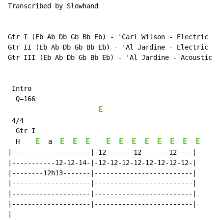
Transcribed by Slowhand

Gtr I (Eb Ab Db Gb Bb Eb) - 'Carl Wilson - Electric Gu
Gtr II (Eb Ab Db Gb Bb Eb) - 'Al Jardine - Electric Gu
Gtr III (Eb Ab Db Gb Bb Eb) - 'Al Jardine - Acoustic G
 Intro

  Q=166

E
 4/4

  Gtr I

E
E
E
E
E
E
E
E
E
E
E
E
  H    
  a  
|--------------------|-12-------12-------12----|

|-----------12-12-14-|-12-12-12-12-12-12-12-12-|

|--------12h13-------|-------------------------|

|--------------------|-------------------------|

|--------------------|-------------------------|

|--------------------|-------------------------|

|
