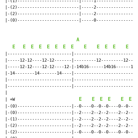
|-(1)-------------------------|-----1-----------------
|-(2)-------------------------|-----2-----------------
|-(2)-------------------------|-----2-----------------
|-(0)-------------------------|-----0-----------------
A
E
E
E
E
E
E
E
E
E
E
E
E
E
E
|--------------------------|--------------------------
|-----12-12----12-12-------|---------12---------12----
|-----12-12----12-12----12-|-14b16------14b16------14b
|-14--------14-------14----|--------------------------
|--------------------------|--------------------------
|--------------------------|--------------------------
|

E
E
E
E
E
E
| +W                          
|-(0)----------------------|--0----0--0--0----0--0--0-
|-(0)----------------------|--2----2--2--2----2--2--2-
|-(1)----------------------|--2----2--2--2----2--2--2-
|-(2)----------------------|--2----2--2--2----2--2--2-
|-(2)----------------------|--0----0--0--0----0--0--0-