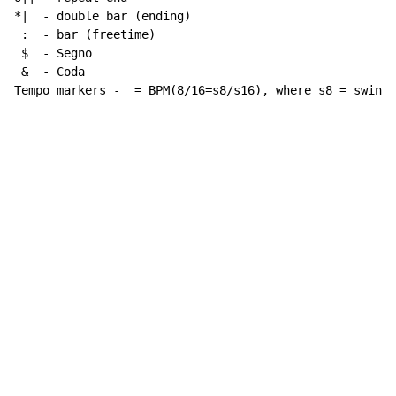
*|  - double bar (ending)

 :  - bar (freetime)

 $  - Segno

 &  - Coda

Tempo markers -  = BPM(8/16=s8/s16), where s8 = swing 