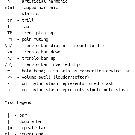
[n]  - artificial harmonic

n(n) - tapped harmonic

~
   - vibrato

 tr  - trill

 T   - tap

 TP  - trem. picking

 PM  - palm muting

\n/  - tremolo bar dip; n = amount to dip

 \n  - tremolo bar down

 n/  - tremolo bar up

/n\  - tremolo bar inverted dip

 =   - hold bend; also acts as connecting device for h
 <>  - volume swell (louder/softer)

 x   - on rhythm slash represents muted slash

 o   - on rhythm slash represents single note slash

Misc Legend

-----------

 |  - bar

||  - double bar

||o - repeat start

o|| - repeat end
