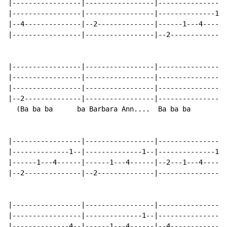
|-----------------|-----------------|-----------------
|-----------------|-----------------|--------------1--
|--4--------------|--2--------------|------1---4------
|-----------------|-----------------|--2--------------
|-----------------|-----------------|-----------------
|-----------------|-----------------|-----------------
|-----------------|-----------------|-----------------
|--2--------------|-----------------|-----------------
  (Ba ba ba      ba Barbara Ann....  Ba ba ba        b
|-----------------|-----------------|-----------------
|--------------1--|--------------1--|--------------1--
|------1---4------|------1---4------|--2---1---4------
|--2--------------|--2--------------|-----------------
|-----------------|-----------------|-----------------
|-----------------|--------------1--|-----------------
|--------------4--|------1---4------|--4--------------