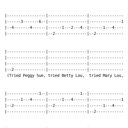
|-----------------|-----------------|-----------------
|------3-------6--|-----------------|--------------1--
|--4-------4------|------1---2---4--|------1---4------
|-----------------|--2--------------|--2--------------
|-----------------|-----------------|-----------------
|-----------------|-----------------|-----------------
|-----------------|-----------------|-----------------
|--2--------------|-----------------|-----------------
 (Tried Peggy Sue, tried Betty Lou,  tried Mary Lou,  
|--------------1--|--------------1--|-----------------
|------1---4------|------1---4------|--------------1--
|--2--------------|--2--------------|------1---4------
|-----------------|-----------------|--2--------------