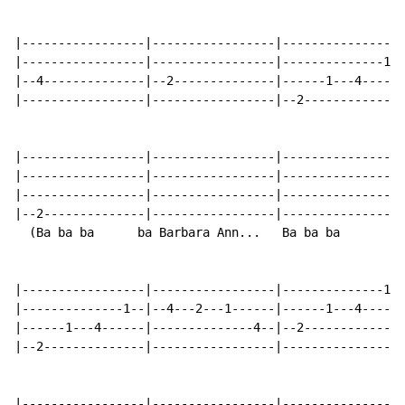
|-----------------|-----------------|-----------------
|-----------------|-----------------|--------------1--
|--4--------------|--2--------------|------1---4------
|-----------------|-----------------|--2--------------
|-----------------|-----------------|-----------------
|-----------------|-----------------|-----------------
|-----------------|-----------------|-----------------
|--2--------------|-----------------|-----------------
  (Ba ba ba      ba Barbara Ann...   Ba ba ba        b
|-----------------|-----------------|--------------1--
|--------------1--|--4---2---1------|------1---4------
|------1---4------|--------------4--|--2--------------
|--2--------------|-----------------|-----------------
|-----------------|-----------------|-----------------