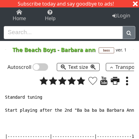
Subscribe today and say goodbye to ads!
1-9
A
B
C
D
E
F
G
H
I
J
K
Login
Home
Help
The Beach Boys
-
Barbara ann
ver. 1
bass
Autoscroll
Text size
Transpos
Standard tuning

Start playing after the 2nd "Ba ba ba ba Barbara Ann"

|-----------------|-----------------|--------------1--