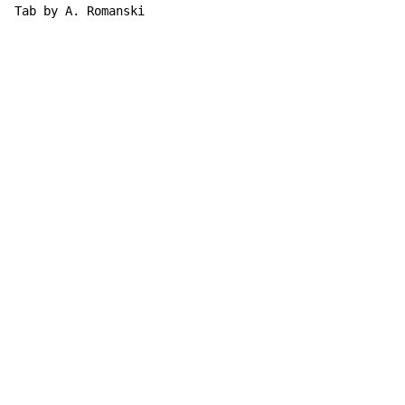
Tab by A. Romanski
Copyright © Xssemble
v 1.22
Privacy Policy
Terms of Service