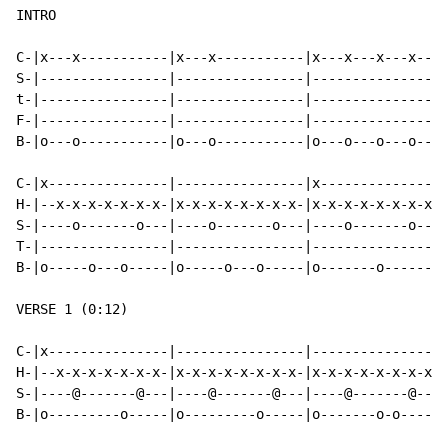
INTRO

C-|x---x-----------|x---x-----------|x---x---x---x---|
S-|----------------|----------------|----------------|
t-|----------------|----------------|----------------|
F-|----------------|----------------|----------------|
B-|o---o-----------|o---o-----------|o---o---o---o---|
C-|x---------------|----------------|x---------------|
H-|--x-x-x-x-x-x-x-|x-x-x-x-x-x-x-x-|x-x-x-x-x-x-x-x-|
S-|----o-------o---|----o-------o---|----o-------o---|
T-|----------------|----------------|----------------|
B-|o-----o---o-----|o-----o---o-----|o-------o-------|
VERSE 1 (0:12)

C-|x---------------|----------------|----------------|
H-|--x-x-x-x-x-x-x-|x-x-x-x-x-x-x-x-|x-x-x-x-x-x-x-x-|
S-|----@-------@---|----@-------@---|----@-------@---|
B-|o---------o-----|o---------o-----|o-------o-o-----|