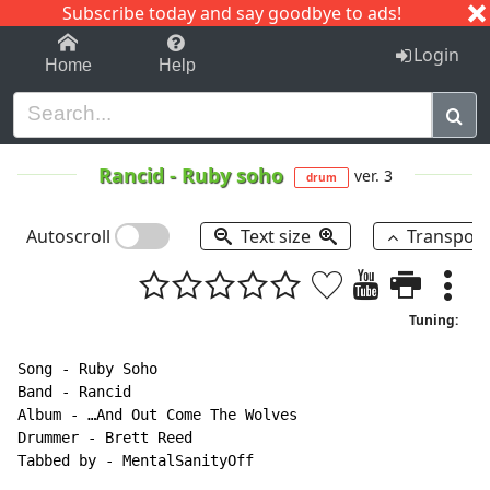
Subscribe today and say goodbye to ads!
1-9
A
B
C
D
E
F
G
H
I
J
K
Login
Home
Help
Rancid
-
Ruby soho
ver. 3
drum
Autoscroll
Text size
Transpos
Tuning:
Song - Ruby Soho

Band - Rancid

Album - …And Out Come The Wolves

Drummer - Brett Reed

Tabbed by - MentalSanityOff
