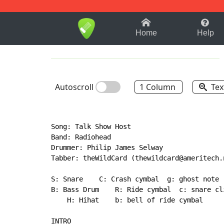
1-9
A
B
C
D
E
F
Home
Help
Autoscroll
1 Column
Tex
Song: Talk Show Host

Band: Radiohead

Drummer: Philip James Selway

Tabber: theWildCard (thewildcard@ameritech.n
S: Snare    C: Crash cymbal  g: ghost note

B: Bass Drum    R: Ride cymbal  c: snare cli
    H: Hihat    b: bell of ride cymbal

INTRO
