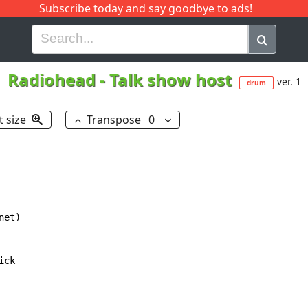
Subscribe today and say goodbye to ads!
G
H
I
J
K
L
M
N
O
P
Q
R
Radiohead
-
Talk show host
ver. 1
drum
t size
Transpose
0
et)

ck
