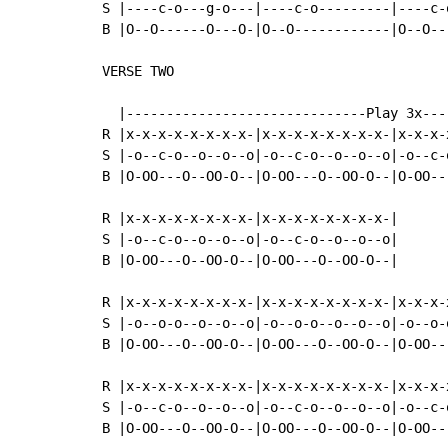
S |----c-o---g-o---|----c-o---------|----c-
B |O--O------O---O-|O--O------------|O--O--
VERSE TWO

  |------------------------------Play 3x---
R |x-x-x-x-x-x-x-x-|x-x-x-x-x-x-x-x-|x-x-x-
S |-o--c-o--o--o--o|-o--c-o--o--o--o|-o--c-
B |O-OO---O--OO-O--|O-OO---O--OO-O--|O-OO--
R |x-x-x-x-x-x-x-x-|x-x-x-x-x-x-x-x-|

S |-o--c-o--o--o--o|-o--c-o--o--o--o|

B |O-OO---O--OO-O--|O-OO---O--OO-O--|

R |x-x-x-x-x-x-x-x-|x-x-x-x-x-x-x-x-|x-x-x-
S |-o--o-o--o--o--o|-o--o-o--o--o--o|-o--o-
B |O-OO---O--OO-O--|O-OO---O--OO-O--|O-OO--
R |x-x-x-x-x-x-x-x-|x-x-x-x-x-x-x-x-|x-x-x-
S |-o--c-o--o--o--o|-o--c-o--o--o--o|-o--c-
B |O-OO---O--OO-O--|O-OO---O--OO-O--|O-OO--