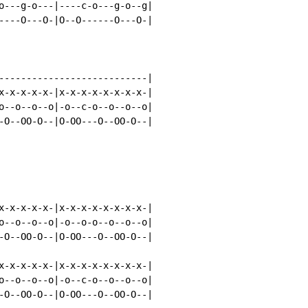
o---g-o---|----c-o---g-o--g|

----O---O-|O--O------O---O-|

---------------------------|

x-x-x-x-x-|x-x-x-x-x-x-x-x-|

o--o--o--o|-o--c-o--o--o--o|

-O--OO-O--|O-OO---O--OO-O--|

x-x-x-x-x-|x-x-x-x-x-x-x-x-|

o--o--o--o|-o--o-o--o--o--o|

-O--OO-O--|O-OO---O--OO-O--|

x-x-x-x-x-|x-x-x-x-x-x-x-x-|

o--o--o--o|-o--c-o--o--o--o|

-O--OO-O--|O-OO---O--OO-O--|
