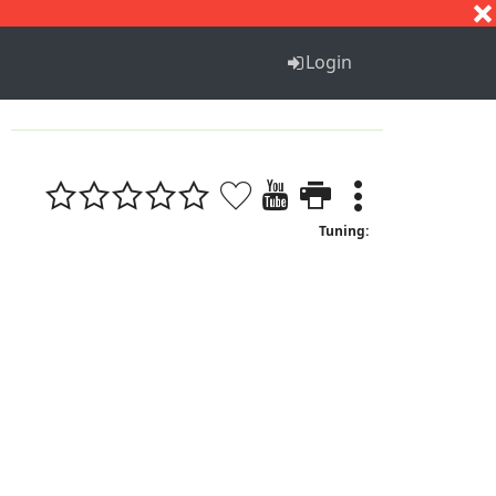
S
T
U
V
W
X
Y
Z
Login
Tuning: