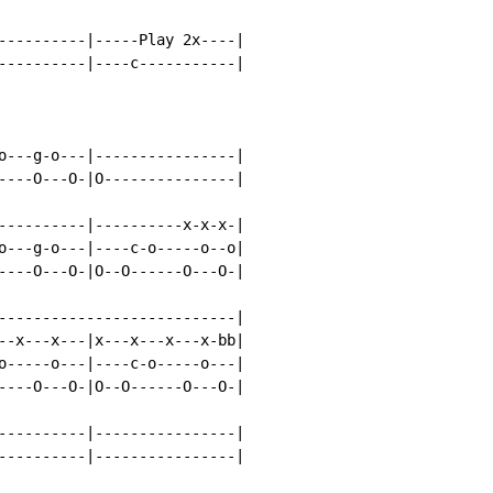
----------|-----Play 2x----|

----------|----c-----------|

o---g-o---|----------------|

----O---O-|O---------------|

----------|----------x-x-x-|

o---g-o---|----c-o-----o--o|

----O---O-|O--O------O---O-|

---------------------------|

--x---x---|x---x---x---x-bb|

o-----o---|----c-o-----o---|

----O---O-|O--O------O---O-|

----------|----------------|

----------|----------------|
