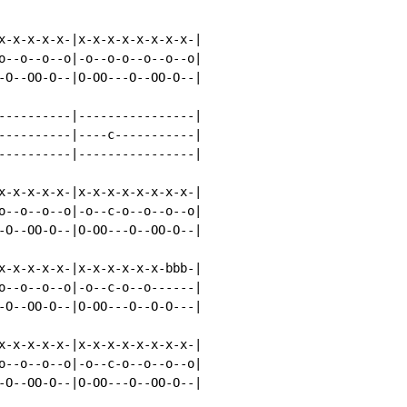
x-x-x-x-x-|x-x-x-x-x-x-x-x-|

o--o--o--o|-o--o-o--o--o--o|

-O--OO-O--|O-OO---O--OO-O--|

----------|----------------|

----------|----c-----------|

----------|----------------|

x-x-x-x-x-|x-x-x-x-x-x-x-x-|

o--o--o--o|-o--c-o--o--o--o|

-O--OO-O--|O-OO---O--OO-O--|

x-x-x-x-x-|x-x-x-x-x-x-bbb-|

o--o--o--o|-o--c-o--o------|

-O--OO-O--|O-OO---O--O-O---|

x-x-x-x-x-|x-x-x-x-x-x-x-x-|

o--o--o--o|-o--c-o--o--o--o|

-O--OO-O--|O-OO---O--OO-O--|
