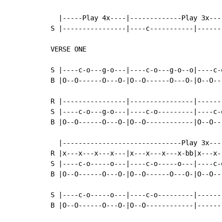
  |-----Play 4x----|-------------Play 3x---
S |----------------|----c-----------|------
VERSE ONE

S |----c-o---g-o---|----c-o---g-o--o|----c-
B |O--O------O---O-|O--O------O---O-|O--O--
R |----------------|----------------|------
S |----c-o---g-o---|----c-o---------|----c-
B |O--O------O---O-|O--O------------|O--O--
  |------------------------------Play 3x---
R |x---x---x---x---|x---x---x---x-bb|x---x-
S |----c-o-----o---|----c-o-----o---|----c-
B |O--O------O---O-|O--O------O---O-|O--O--
S |----c-o-----o---|----c-o---------|------
B |O--O------O---O-|O--O------------|------