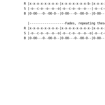
R |x-x-x-x-x-x-x-x-|x-x-x-x-x-x-x-b-|x-x-x-
S |-o--c-o--o--o--o|-o--c-o--o--o---|-o--c-
B |O-OO---O--OO-O--|O-OO---O--OO-O--|O-OO--
  |-------------------Fades, repeating thes
R |x-x-x-x-x-x-x-x-|x-x-x-x-x-x-x-x-|x-x-x-
S |-o--c-o--o--o--o|-o--c-o--o--o--o|-o--c-
B |O-OO---O--OO-O--|O-OO---O--OO-O--|O-OO--