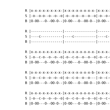
R |x-x-x-x-x-x-x-x-|x-x-x-x-x-x-x-x-|x-x-x-
S |-o--o-o--o--o--o|-o--o-o--o--o--o|-o--o-
B |O-OO---O--OO-O--|O-OO---O--OO-O--|O-OO--
R |----------------|----------------|------
S |----c-----------|----c-----------|----c-
B |----------------|----------------|------
R |x-x-x-x-x-x-x-x-|x-x-x-x-x-x-x-x-|x-x-x-
S |-o--c-o--o--o--o|-o--c-o--o--o--o|-o--c-
B |O-OO---O--OO-O--|O-OO---O--OO-O--|O-OO--
R |x-x-x-x-x-x-x-x-|x-x-x-x-x-x-x-b-|x-x-x-
S |-o--c-o--o--o--o|-o--c-o--o--o---|-o--c-
B |O-OO---O--OO-O--|O-OO---O--OO-O--|O-OO--
R |x-x-x-x-x-x-x-x-|x-x-x-x-x-x-x-x-|x-x-x-
S |-o--c-o--o--o--o|-o--c-o--o--o--o|-o--c-
B |O-OO---O--OO-O--|O-OO---O--OO-O--|O-OO--