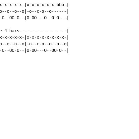
x-x-x-x-x-|x-x-x-x-x-x-bbb-|

o--o--o--o|-o--c-o--o------|

-O--OO-O--|O-OO---O--O-O---|

e 4 bars-------------------|

x-x-x-x-x-|x-x-x-x-x-x-x-x-|

o--o--o--o|-o--c-o--o--o--o|

-O--OO-O--|O-OO---O--OO-O--|