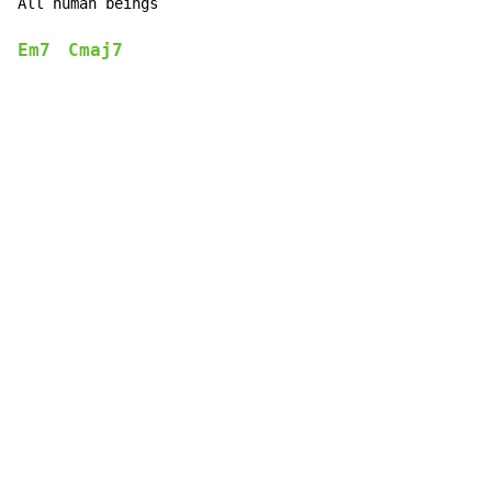
All h
uman 
beings
Em7
Cmaj7