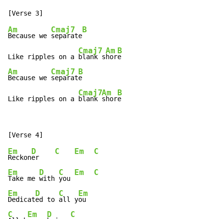
Am
Cmaj7
B
Because we 
separate
Cmaj7
Am
B
Like ripples on a 
blank s
hor
Am
Cmaj7
B
Because we 
separat
e

Cmaj7
Am
B
Like ripples on a 
blank 
shor
e
Em
D
C
Em
C
Reckon
er    
Em
D
C
Em
C
Take me 
with 
you 
Em
D
C
Em
Dedicat
ed to 
all y
C
Em
D
C