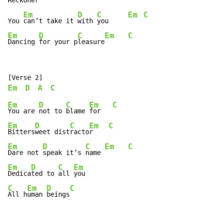
Reckon
er   
Em
D
C
Em
C
You 
can’t take it 
with 
you     
Em
D
C
Em
C
Dancing 
for your p
leasure
Em
D
A
C
Em
D
C
Em
C
You are 
not to 
blame 
for   
Em
D
C
Em
C
Bitters
weet dist
racto
r    
Em
D
C
Em
C
Dare not 
speak it’s 
name 
Em
D
C
Em
Dedica
ted to 
all 
C
Em
D
C
All h
uman 
beings