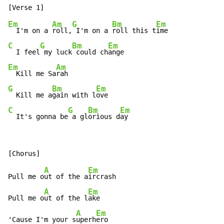
Em
Am
G
Bm
Em
  I'm on a 
roll,
 I'm on a 
roll this t
C
G
Bm
Em
  I feel
 my luck
 could ch
Em
Am
  Kill me Sa
G
Bm
Em
  Kill me a
gain with l
C
G
Bm
Em
  It's gonna be
 a gl
orious d
ay
A
Em
Pull me o
ut of the a
ircrash

A
Em
Pull me o
ut of the l
ake

A
Em
'Cause I'm your s
uperh
ero
