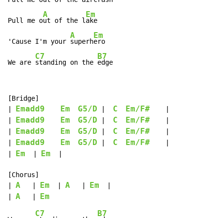
A
Em
Pull me o
ut of the l
ake

A
Em
'Cause I'm your 
superh
ero

C7
B7
We are 
standing on the 
edge
[Bridge]

Emadd9
Em
G5/D
C
Em/F#
| 
 |  
    |

Emadd9
Em
G5/D
C
Em/F#
| 
 |  
    |

Emadd9
Em
G5/D
C
Em/F#
| 
 |  
    |

Emadd9
Em
G5/D
C
Em/F#
| 
 |  
    |

Em
Em
| 
  | 
  |

[Chorus]

A
Em
A
Em
| 
   | 
  | 
   | 
  |

A
Em
| 
   | 
C7
B7