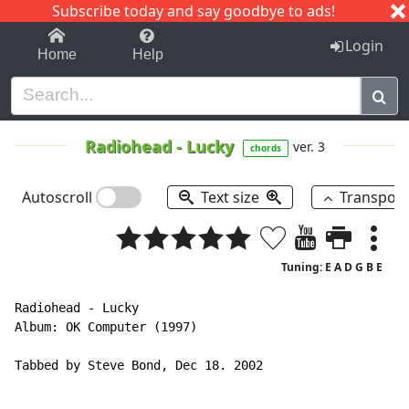
Subscribe today and say goodbye to ads!
1-9
A
B
C
D
E
F
G
H
I
J
K
Login
Home
Help
Radiohead
-
Lucky
ver. 3
chords
Autoscroll
Text size
Transpos
Tuning: E A D G B E
Radiohead - Lucky

Album: OK Computer (1997)

Tabbed by Steve Bond, Dec 18. 2002
