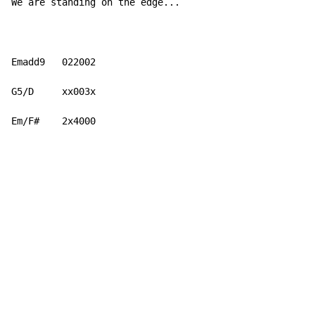
We are 
standing on the 
edge...

Emadd9   022002

G5/D     xx003x

Em/F#    2x4000