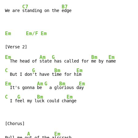
C7
B7
We are 
standing on the 
edge
Em
Em/F
Em
Em
Am
G
Bm
Em
  The head of 
state
 has called for 
me by n
C
G
Bm
Em
  But I don
't have t
ime for h
Em
Am
G
Bm
Em
  It's gonna 
be 
  a gl
orious d
C
G
Bm
Em
  I f
eel my l
uck could ch
ange
A
Em
Pull me o
ut of the a
ircrash
