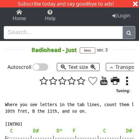
Subscribe today and say goodbye to ads!
1-9
A
B
C
D
E
F
G
H
I
J
K
Login
Home
Help
Radiohead
-
Just
ver. 3
bass
Autoscroll
Text size
Transpos
Tuning:
Where you see letters in the tab lines, count them lik
10th fret, B the 11th, and so on.

[INTRO]

C
D#
D*
F
C
D#
G:--------|--------|--------|--------|--------|-------