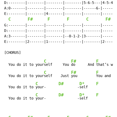
D:--------|--------|--------|--------|5-6-5---|4-5-4--
A:0-------|--------|--------|--------|------6-|------5
E:--------|--------|4-------|--------|--------|-------
C
F#
F
F
C
F#
G:--------|--------|--------|--------|--------|-------
D:--------|--------|--------|--------|--------|-------
A:3-------|--------|--------|--0-1-2-|3-------|-------
E:--------|2-------|1-------|--------|--------|2------
C
F#
F
  You do it to your
self     You 
do      And 
that’s wha
C
F#
F
  You do it to your
self    Just 
you         
You and no
C
D#
D*
F
  You do it to 
your-      
         -
self    
C
D#
D*
F
  You do it to 
your-      
         -
self    