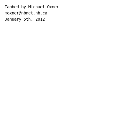
Tabbed by Michael Oxner

moxner@nbnet.nb.ca

January 5th, 2012