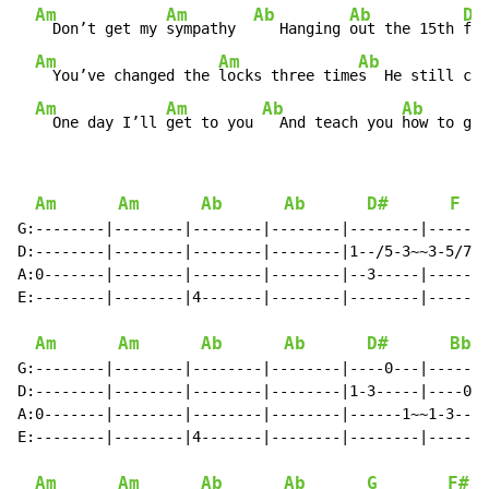
Am
Am
Ab
Ab
D#
  Don’t get my 
sympathy  
   Hanging 
out the 15th 
flo
Am
Am
Ab
  You’ve changed the 
locks three time
s  He still com
Am
Am
Ab
Ab
  One day I’ll 
get to you 
  And teach you 
how to get
Am
Am
Ab
Ab
D#
F
G:--------|--------|--------|--------|--------|-------
D:--------|--------|--------|--------|1--/5-3~~3-5/7--
A:0-------|--------|--------|--------|--3-----|-------
E:--------|--------|4-------|--------|--------|-------
Am
Am
Ab
Ab
D#
Bb
G:--------|--------|--------|--------|----0---|-------
D:--------|--------|--------|--------|1-3-----|----0--
A:0-------|--------|--------|--------|------1~~1-3----
E:--------|--------|4-------|--------|--------|-------
Am
Am
Ab
Ab
G
F#