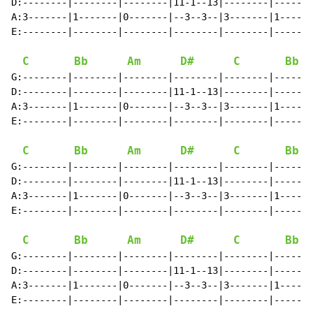
D:--------|--------|--------|11-1--13|--------|-------
A:3-------|1-------|0-------|--3--3--|3-------|1------
E:--------|--------|--------|--------|--------|-------
C
Bb
Am
D#
C
Bb
G:--------|--------|--------|--------|--------|-------
D:--------|--------|--------|11-1--13|--------|-------
A:3-------|1-------|0-------|--3--3--|3-------|1------
E:--------|--------|--------|--------|--------|-------
C
Bb
Am
D#
C
Bb
G:--------|--------|--------|--------|--------|-------
D:--------|--------|--------|11-1--13|--------|-------
A:3-------|1-------|0-------|--3--3--|3-------|1------
E:--------|--------|--------|--------|--------|-------
C
Bb
Am
D#
C
Bb
G:--------|--------|--------|--------|--------|-------
D:--------|--------|--------|11-1--13|--------|-------
A:3-------|1-------|0-------|--3--3--|3-------|1------
E:--------|--------|--------|--------|--------|-------