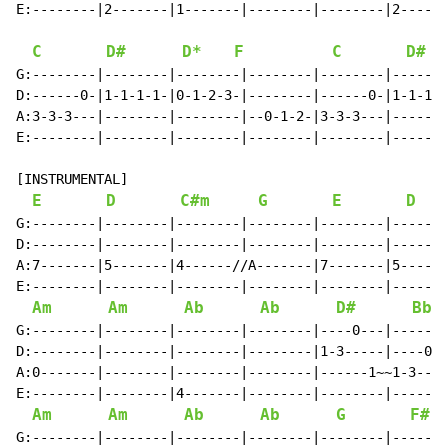
E:--------|2-------|1-------|--------|--------|2------
C
D#
D*
F
C
D#
G:--------|--------|--------|--------|--------|-------
D:------0-|1-1-1-1-|0-1-2-3-|--------|------0-|1-1-1-1
A:3-3-3---|--------|--------|--0-1-2-|3-3-3---|-------
E:--------|--------|--------|--------|--------|-------
[INSTRUMENTAL]

E
D
C#m
G
E
D
G:--------|--------|--------|--------|--------|-------
D:--------|--------|--------|--------|--------|-------
A:7-------|5-------|4------//A-------|7-------|5------
E:--------|--------|--------|--------|--------|-------
Am
Am
Ab
Ab
D#
Bb
G:--------|--------|--------|--------|----0---|-------
D:--------|--------|--------|--------|1-3-----|----0--
A:0-------|--------|--------|--------|------1~~1-3----
E:--------|--------|4-------|--------|--------|-------
Am
Am
Ab
Ab
G
F#
G:--------|--------|--------|--------|--------|-------