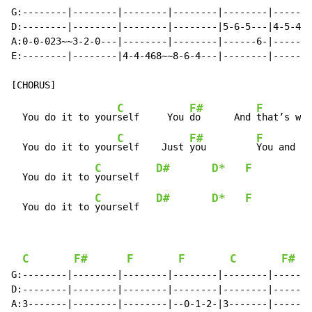
G:--------|--------|--------|--------|--------|-------
D:--------|--------|--------|--------|5-6-5---|4-5-4--
A:0-0-023~~3-2-0---|--------|--------|------6-|------5
E:--------|--------|4-4-468~~8-6-4---|--------|-------
C
F#
F
  You do it to your
self     You 
do      And 
that’s wha
C
F#
F
  You do it to your
self    Just 
you         
You and no
C
D#
D*
F
  You do it to 
yourself   
C
D#
D*
F
  You do it to 
yourself   
C
F#
F
F
C
F#
G:--------|--------|--------|--------|--------|-------
D:--------|--------|--------|--------|--------|-------
A:3-------|--------|--------|--0-1-2-|3-------|-------