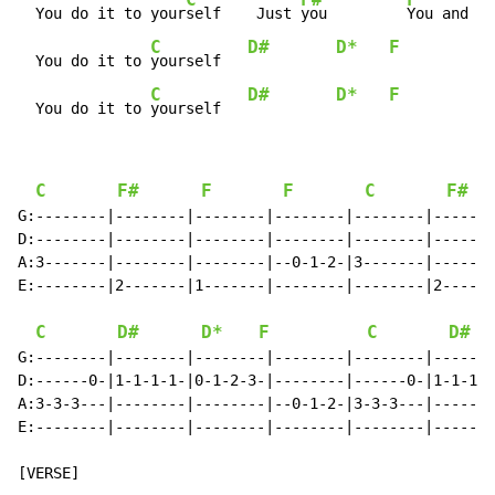
  You do it to your
self    Just 
you         
You and no
C
D#
D*
F
  You do it to 
yourself   
C
D#
D*
F
  You do it to 
yourself   
C
F#
F
F
C
F#
G:--------|--------|--------|--------|--------|-------
D:--------|--------|--------|--------|--------|-------
A:3-------|--------|--------|--0-1-2-|3-------|-------
E:--------|2-------|1-------|--------|--------|2------
C
D#
D*
F
C
D#
G:--------|--------|--------|--------|--------|-------
D:------0-|1-1-1-1-|0-1-2-3-|--------|------0-|1-1-1-1
A:3-3-3---|--------|--------|--0-1-2-|3-3-3---|-------
E:--------|--------|--------|--------|--------|-------