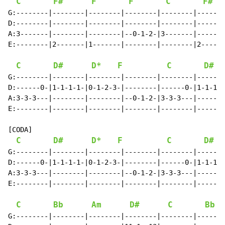
C
F#
F
F
C
F#
G:--------|--------|--------|--------|--------|-------
D:--------|--------|--------|--------|--------|-------
A:3-------|--------|--------|--0-1-2-|3-------|-------
E:--------|2-------|1-------|--------|--------|2------
C
D#
D*
F
C
D#
G:--------|--------|--------|--------|--------|-------
D:------0-|1-1-1-1-|0-1-2-3-|--------|------0-|1-1-1-1
A:3-3-3---|--------|--------|--0-1-2-|3-3-3---|-------
E:--------|--------|--------|--------|--------|-------
[CODA]

C
D#
D*
F
C
D#
G:--------|--------|--------|--------|--------|-------
D:------0-|1-1-1-1-|0-1-2-3-|--------|------0-|1-1-1-1
A:3-3-3---|--------|--------|--0-1-2-|3-3-3---|-------
E:--------|--------|--------|--------|--------|-------
C
Bb
Am
D#
C
Bb
G:--------|--------|--------|--------|--------|-------