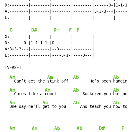
D:--------|--------|--------|--------|------0-|1-1-1-1
A:--------|--------|--------|--------|3-3-3---|-------
E:--------|--------|--------|--------|--------|-------
C
D#
D*
F
F
G:--------|--------|--------|--------|

D:------0-|1-1-1-1-|0-------|--------|

A:3-3-3---|--------|--3-----|--------|

E:--------|--------|----3-1-|----3---|

Am
Am
Ab
Ab
  Can’t get the 
stink off  
       He’s been 
hanging 
Am
Am
Ab
Ab
  Comes like a 
comet       
    Suckered you 
but not 
Am
Am
Ab
Ab
One day he’ll 
get to you   
   And teach you 
how to b
Am
Am
Ab
Ab
D#
F