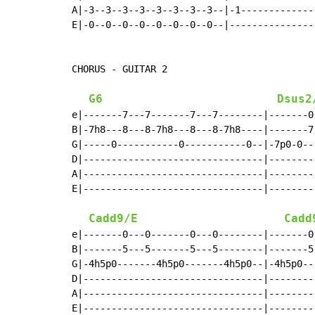
A|-3--3--3--3--3--3--3--3--|-1--------------
E|-0--0--0--0--0--0--0--0--|----------------
CHORUS - GUITAR 2

G6
Dsus2
e|-------7---7-------7---7--------|-------0
B|-7h8---8---8-7h8---8---8-7h8----|-------7
G|-----0-----------0-----------0--|-7p0-0--
D|--------------------------------|--------
A|--------------------------------|--------
E|--------------------------------|--------
Cadd9/E
Cadd
e|-------0---0-------0---0--------|-------0
B|-------5---5-------5---5--------|-------5
G|-4h5p0-------4h5p0-------4h5p0--|-4h5p0--
D|--------------------------------|--------
A|--------------------------------|--------
E|--------------------------------|--------