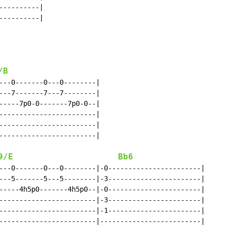
---------|

---------|

/B
---0-------0---0--------|

---7-------7---7--------|

-----7p0-0-------7p0-0--|

------------------------|

------------------------|

------------------------|

9/E
Bb6
---0-------0---0--------|-0-----------------------|

---5-------5---5--------|-3-----------------------|

-----4h5p0-------4h5p0--|-0-----------------------|

------------------------|-3-----------------------|

------------------------|-1-----------------------|

------------------------|-------------------------|