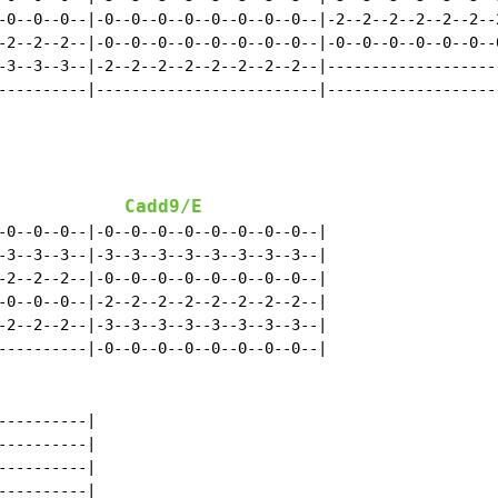
-0--0--0--|-0--0--0--0--0--0--0--0--|-2--2--2--2--2--2--2
-2--2--2--|-0--0--0--0--0--0--0--0--|-0--0--0--0--0--0--0
-3--3--3--|-2--2--2--2--2--2--2--2--|--------------------
----------|-------------------------|--------------------
Cadd9/E
-0--0--0--|-0--0--0--0--0--0--0--0--|

-3--3--3--|-3--3--3--3--3--3--3--3--|

-2--2--2--|-0--0--0--0--0--0--0--0--|

-0--0--0--|-2--2--2--2--2--2--2--2--|

-2--2--2--|-3--3--3--3--3--3--3--3--|

----------|-0--0--0--0--0--0--0--0--|

---------|

---------|

---------|

---------|
