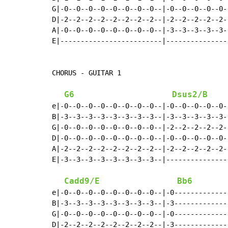
G|-0--0--0--0--0--0--0--0--|-0--0--0--0--0-
D|-2--2--2--2--2--2--2--2--|-2--2--2--2--2-
A|-0--0--0--0--0--0--0--0--|-3--3--3--3--3-
E|-------------------------|---------------
CHORUS - GUITAR 1

G6
Dsus2/B
e|-0--0--0--0--0--0--0--0--|-0--0--0--0--0-
B|-3--3--3--3--3--3--3--3--|-3--3--3--3--3-
G|-0--0--0--0--0--0--0--0--|-2--2--2--2--2-
D|-0--0--0--0--0--0--0--0--|-0--0--0--0--0-
A|-2--2--2--2--2--2--2--2--|-2--2--2--2--2-
E|-3--3--3--3--3--3--3--3--|---------------
Cadd9/E
Bb6
e|-0--0--0--0--0--0--0--0--|-0--------------
B|-3--3--3--3--3--3--3--3--|-3--------------
G|-0--0--0--0--0--0--0--0--|-0--------------
D|-2--2--2--2--2--2--2--2--|-3--------------