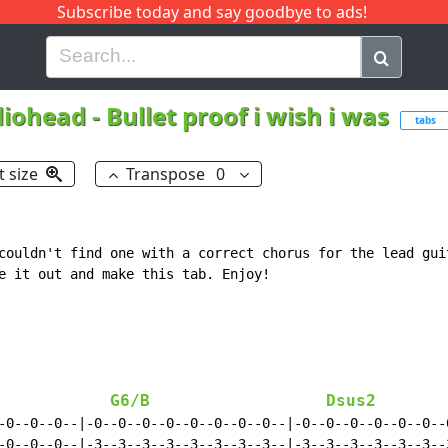
Subscribe today and say goodbye to ads!
G
H
I
J
K
L
M
N
O
P
Q
R
diohead
-
Bullet proof i wish i was
tabs
t size
Transpose
0
couldn't find one with a correct chorus for the lead guit
e it out and make this tab. Enjoy!

G6/B
Dsus2
-0--0--0--|-0--0--0--0--0--0--0--0--|-0--0--0--0--0--0--0
-0--0--0--|-3--3--3--3--3--3--3--3--|-3--3--3--3--3--3--3