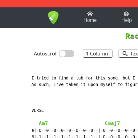
1-9
A
B
C
D
E
F
Home
Help
Ra
Autoscroll
1 Column
Tex
I tried to find a tab for this song, but I 
As such, I've taken it upon myself to figur
VERSE

Am7
Cmaj7
e|-0--0--0--0--0--0--0--0--|-0--0--0--0--0-
B|-1--1--1--1--1--1--1--1--|-0--0--0--0--0-