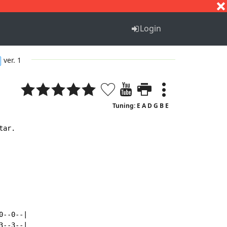
S
T
U
V
W
X
Y
Z
Login
ver. 1
Tuning: E A D G B E
ar.

--0--|

--3--|
