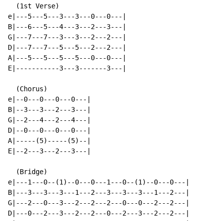
  (1st Verse)

e|---5---5---3---3---0---0---|

B|---6---5---4---3---2---3---|

G|---7---7---3---3---2---2---|

D|---7---7---5---5---2---2---|

A|---5---5---5---5---0---0---|

E|-----------3---3-------3---|

  (Chorus)

e|--0---0---0---0---|

B|--3---3---2---3---|

G|--2---4---2---4---|

D|--0---0---0---0---|

A|-----(5)-----(5)--|

E|--2---3---2---3---|

  (Bridge)

e|---1---0--(1)--0---0---1---0--(1)--0---0---|

B|---3---3---3---1---2---3---3---3---1---2---|

G|---2---0---3---2---2---2---0---0---2---2---|

D|---0---2---3---2---2---0---2---3---2---2---|
