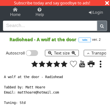
Subscribe today and say goodbye to ads!
1-9
A
B
C
D
E
F
G
H
I
J
K
Login
Home
Help
Radiohead
-
A wolf at the door
ver. 2
tabs
Autoscroll
Text size
Transpos
A wolf at the door - Radiohead

Tabbed by: Matt Hoare

Email: matthoare@hotmail.com

Tuning: Std
