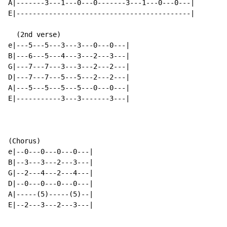
A|-------3---1---0---0-------3---1---0---0---|

E|-------------------------------------------|

  (2nd verse)

e|---5---5---3---3---0---0---|

B|---6---5---4---3---2---3---|

G|---7---7---3---3---2---2---|

D|---7---7---5---5---2---2---|

A|---5---5---5---5---0---0---|

E|-----------3---3-------3---|

(Chorus)

e|--0---0---0---0---|

B|--3---3---2---3---|

G|--2---4---2---4---|

D|--0---0---0---0---|

A|-----(5)-----(5)--|

E|--2---3---2---3---|